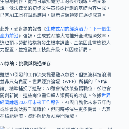
生原創內容，從而直擊知識勞工的核心領域。補充來
說，像法律業的初步文件審核或行銷的基礎內容生成，
已有AI工具在試點應用，顯示這類轉變正逐步成真。
此外，麥肯錫的報告《
生成式AI的經濟潛力：下一個生
產力前沿
》強調，生成式AI能大幅推升全球經濟效率，
這也預示勞動結構將發生根本調整。企業因此需檢視人
力配置，並推動員工技能升級，以因應新局。
AI悖論：挑戰與機遇並存
雖然AI引發的工作流失擔憂難以忽視，但這波科技浪潮
並非只有負面。世界經濟論壇（WEF）所稱的「AI悖
論」精準捕捉了這點：AI雖會淘汰某些舊職位，卻也會
開創新崗，這些崗位需仰賴人類獨有的才能。依據
世界
經濟論壇2023年未來工作報告
，AI與自動化未來五年內
或許會淘汰數千萬職位，但同時將催生更多機會，尤其
在綠能經濟、資料解析及AI專門領域。