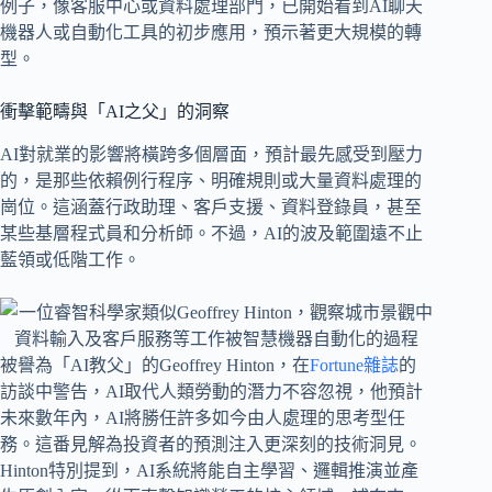
例子，像客服中心或資料處理部門，已開始看到AI聊天
機器人或自動化工具的初步應用，預示著更大規模的轉
型。
衝擊範疇與「AI之父」的洞察
AI對就業的影響將橫跨多個層面，預計最先感受到壓力
的，是那些依賴例行程序、明確規則或大量資料處理的
崗位。這涵蓋行政助理、客戶支援、資料登錄員，甚至
某些基層程式員和分析師。不過，AI的波及範圍遠不止
藍領或低階工作。
被譽為「AI教父」的Geoffrey Hinton，在
Fortune雜誌
的
訪談中警告，AI取代人類勞動的潛力不容忽視，他預計
未來數年內，AI將勝任許多如今由人處理的思考型任
務。這番見解為投資者的預測注入更深刻的技術洞見。
Hinton特別提到，AI系統將能自主學習、邏輯推演並產