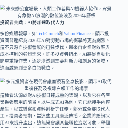
投資者共識：AI將加速取代人力
多份媒體報導，如
TechCrunch
和
Yahoo Finance
，顯示投
資圈普遍認為2026年AI對勞動市場的衝擊將更為劇烈。
這不只源自技術發展的迅猛步伐，還來自企業對效率與
成本控制的強烈需求。許多投資者指出，AI將從自動化
簡單重複作業，逐步滲透到需要判斷力和創意的領域，
進而威脅到更多白領職位。
這種看法源於對AI技術日臻成熟的樂觀，以及它在各產
業擴張應用的前景。以生成式AI為例，它已能接手內容
產生、程式編寫和資料剖析等任務，部分或全部取代人
工。投資者預期，當這些工具廣泛傳播，企業將紛紛採
用AI來提升產出，這無疑會讓某些職位岌岌可危。舉個