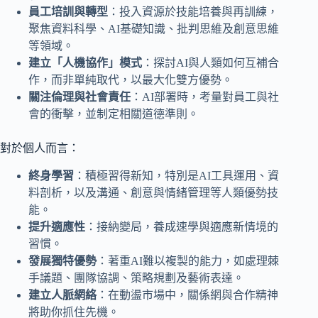
員工培訓與轉型
：投入資源於技能培養與再訓練，
聚焦資料科學、AI基礎知識、批判思維及創意思維
等領域。
建立「人機協作」模式
：探討AI與人類如何互補合
作，而非單純取代，以最大化雙方優勢。
關注倫理與社會責任
：AI部署時，考量對員工與社
會的衝擊，並制定相關道德準則。
對於個人而言：
終身學習
：積極習得新知，特別是AI工具運用、資
料剖析，以及溝通、創意與情緒管理等人類優勢技
能。
提升適應性
：接納變局，養成速學與適應新情境的
習慣。
發展獨特優勢
：著重AI難以複製的能力，如處理棘
手議題、團隊協調、策略規劃及藝術表達。
建立人脈網絡
：在動盪市場中，關係網與合作精神
將助你抓住先機。