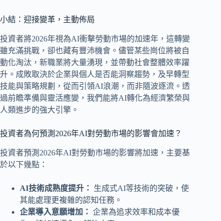
小結：迎接變革，主動佈局
投資者將2026年視為AI衝擊勞動市場的加速年，這轉變
雖充滿挑戰，卻也藏有豐沛機會。儘管某些崗位將被自
動化淘汰，新職業將大量湧現，並帶動社會整體效率躍
升。成敗取決於企業與個人是否能洞察趨勢，及早轉型
技能與策略規劃，從而引領AI浪潮，而非隨波逐流。透
過前瞻準備與靈活應變，我們能將AI轉化為經濟繁榮與
人類進步的強大引擎。
投資者為何預測2026年AI對勞動市場的影響會加速？
投資者預測2026年AI對勞動市場的影響將加速，主要基
於以下幾點：
AI技術成熟度提升：
生成式AI等技術的突破，使
其能處理更複雜的認知任務。
企業導入意願增加：
企業為追求效率和成本優