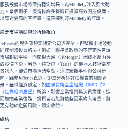
服務設備市場將保持穩定增長，為Middleby注入強大動
力。舉個例子，疫情後許多餐廳正投資高效廚房設備，
以應對更高的客流量，這直接利好Middleby的訂單。
廣泛市場動態與分析師視角
Jefferies的報告雖鎖定特定公司與產業，但整體市場波動
同樣塑造投資格局。例如，聯準會政策的不確定性曾讓
市場趨於平穩，而摩根大通（JPMorgan）因成本壓力導
致股價下滑。另外，特斯拉（Tesla）的機器人技術雖前
景誘人，卻受市場情緒牽動。這些宏觀事件與公司新
聞，雖非Jefferies直述，卻是分析師評估機會的關鍵背
景。全球經濟穩定，如
國際貨幣基金組織（IMF）的
《世界經濟展望》
所論，影響企業投資與消費意願，進
而加速產業復甦。投資者若能將這些因素納入考量，將
更有助於避開風險、鎖定收益。
總結