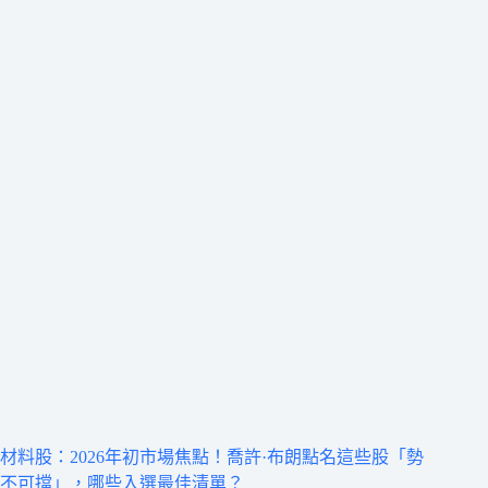
材料股：2026年初市場焦點！喬許·布朗點名這些股「勢
不可擋」，哪些入選最佳清單？