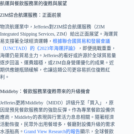
航運與餐飲服務業的復甦與展望
ZIM綜合航運服務：正面前景
物流航運業中，Jefferies對ZIM綜合航運服務（ZIM
Integrated Shipping Services, ZIM）給出正面展望。海運貿
易支撐著全球經濟運轉，
根據聯合國貿易和發展會議
（UNCTAD）的《2023年海運評論》
，即便挑戰重重，
海運仍是貿易主力。Jefferies的看好或許源於全球貿易量
逐步回溫、運費趨穩，或ZIM自身營運優化的成果。近
期供應鏈瓶頸緩解，也讓這類公司更容易抓住復甦紅
利。
Middleby：餐飲服務業復甦帶來的升級機會
Jefferies更將Middleby（MIDD）評級升至「買入」，原
因是預見餐飲服務業的強勁反彈。作為專業餐飲設備供
應商，Middleby的表現與行業活力息息相關。隨著經濟
活動恢復，民眾外出用餐增多，餐廳對設備升級的需求
水漲船高。
Grand View Research的報告
顯示，全球餐飲