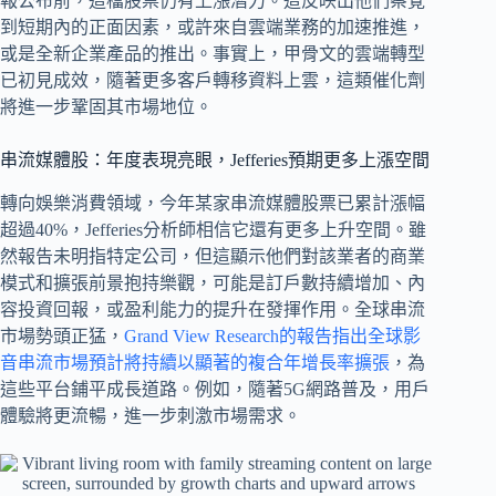
報公布前，這檔股票仍有上漲潛力。這反映出他們察覺
到短期內的正面因素，或許來自雲端業務的加速推進，
或是全新企業產品的推出。事實上，甲骨文的雲端轉型
已初見成效，隨著更多客戶轉移資料上雲，這類催化劑
將進一步鞏固其市場地位。
串流媒體股：年度表現亮眼，Jefferies預期更多上漲空間
轉向娛樂消費領域，今年某家串流媒體股票已累計漲幅
超過40%，Jefferies分析師相信它還有更多上升空間。雖
然報告未明指特定公司，但這顯示他們對該業者的商業
模式和擴張前景抱持樂觀，可能是訂戶數持續增加、內
容投資回報，或盈利能力的提升在發揮作用。全球串流
市場勢頭正猛，
Grand View Research的報告指出全球影
音串流市場預計將持續以顯著的複合年增長率擴張
，為
這些平台鋪平成長道路。例如，隨著5G網路普及，用戶
體驗將更流暢，進一步刺激市場需求。