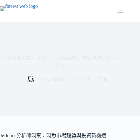
跳
至
主
要
內
容
串流媒體股票狂漲40%！Jefferies為何看好未來仍有巨大
潛力？
Finews 編輯
2025/12/11
美股
Jefferies分析師洞察：洞悉市場趨勢與投資新機遇