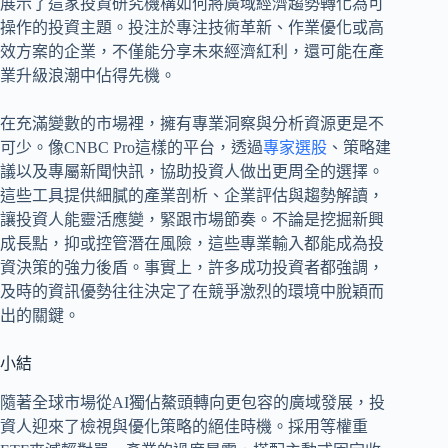
展示了這家投資研究機構如何將廣域經濟趨勢轉化為可
操作的投資主題。投注於專注技術革新、作業優化或高
效方案的企業，不僅能分享未來經濟紅利，還可能在產
業升級浪潮中佔得先機。
在充滿變數的市場裡，擁有專業洞察與分析資源更是不
可少。像CNBC Pro這樣的平台，透過
專家選股
、策略建
議以及專屬新聞快訊，協助投資人做出更周全的選擇。
這些工具提供細膩的產業剖析、企業評估與趨勢解讀，
讓投資人能靈活應變，緊跟市場節奏。不論是挖掘新興
成長點，抑或控管潛在風險，這些專業輸入都能成為投
資決策的強力後盾。事實上，許多成功投資者都強調，
及時的資訊優勢往往決定了在競爭激烈的環境中脫穎而
出的關鍵。
小結
隨著全球市場從AI獨佔鰲頭轉向更包容的廣域發展，投
資人迎來了檢視與優化策略的絕佳時機。採用等權重