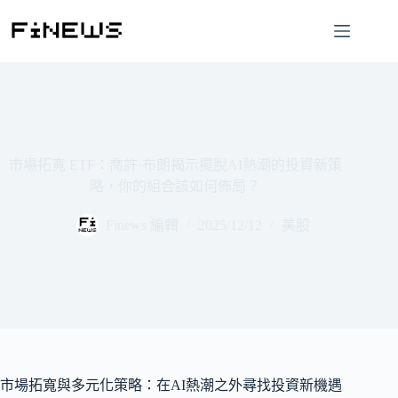
跳
至
主
要
內
容
市場拓寬 ETF：喬許·布朗揭示擺脫AI熱潮的投資新策
略，你的組合該如何佈局？
Finews 編輯
2025/12/12
美股
市場拓寬與多元化策略：在AI熱潮之外尋找投資新機遇