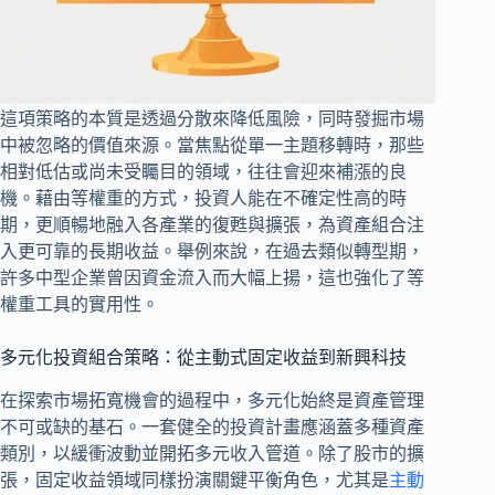
這項策略的本質是透過分散來降低風險，同時發掘市場
中被忽略的價值來源。當焦點從單一主題移轉時，那些
相對低估或尚未受矚目的領域，往往會迎來補漲的良
機。藉由等權重的方式，投資人能在不確定性高的時
期，更順暢地融入各產業的復甦與擴張，為資產組合注
入更可靠的長期收益。舉例來說，在過去類似轉型期，
許多中型企業曾因資金流入而大幅上揚，這也強化了等
權重工具的實用性。
多元化投資組合策略：從主動式固定收益到新興科技
在探索市場拓寬機會的過程中，多元化始終是資產管理
不可或缺的基石。一套健全的投資計畫應涵蓋多種資產
類別，以緩衝波動並開拓多元收入管道。除了股市的擴
張，固定收益領域同樣扮演關鍵平衡角色，尤其是
主動