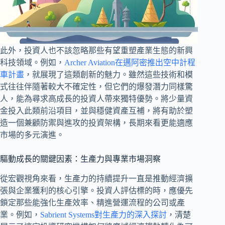
此外，投資人也不該忽略那些有望重塑產業生態的新興
科技領域。例如，
Archer Aviation在邁阿密推出空中計程
車計畫
，就展現了這類創新的魅力。雖然這些技術和模
式往往伴隨著較大不確定性，但它們的爆發潛力同樣驚
人，能為尋求高成長的投資人帶來獨特優勢。將少量資
金投入此類前沿項目，並與穩健資產互補，將有助於塑
造一個兼顧防禦與進攻的投資架構，長期來看更能適應
市場的多元演進。
驅動成長的關鍵因素：生產力與專業市場洞察
從宏觀視角來看，生產力的持續提升一直是推動經濟擴
張與企業獲利的核心引擎。投資人評估標的時，應優先
鎖定那些能強化生產效率、精進營運流程的公司或產
業。例如，
Sabrient Systems對生產力的深入探討
，清楚