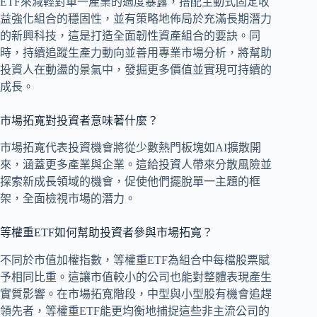
ETF來減輕對單一產業的過度暴露，搭配主動式固定收
益強化組合的穩固性，並有策略地佈局於充滿長期潛力
的新興科技，這是打造全面韌性資產組合的要訣。同
時，持續追蹤生產力動向並善用專業市場分析，將幫助
投資人在動盪的景氣中，發掘更多價值並實現可持續的
成長。
市場拓寬對投資者意味著什麼？
市場拓寬代表投資機會將從少數熱門板塊如AI擴散開
來，涵蓋更多產業與企業。這給投資人帶來分散風險並
探索新成長領域的機會，促使他們擺脫單一主題的框
架，全面檢視市場的潛力。
等權重ETF如何幫助投資者參與市場拓寬？
不同於市值加權指數，等權重ETF為組合中每檔股票賦
予相同比重。這讓市值較小的公司也能對整體表現產生
實質影響。在市場拓寬階段，中型與小型股有機會追趕
領先者，等權重ETF能更均衡地捕捉這些非主流公司的