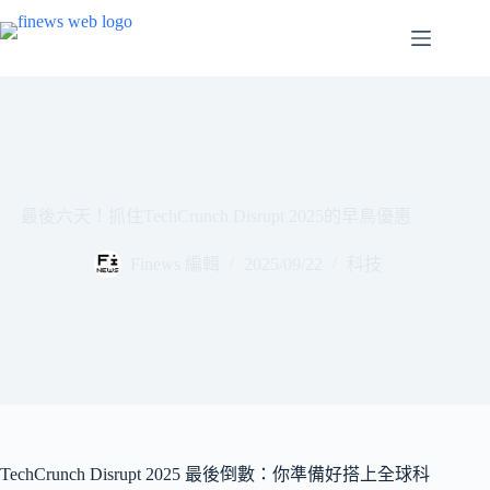
跳
至
主
要
內
容
最後六天！抓住TechCrunch Disrupt 2025的早鳥優惠
Finews 編輯
2025/09/22
科技
TechCrunch Disrupt 2025 最後倒數：你準備好搭上全球科