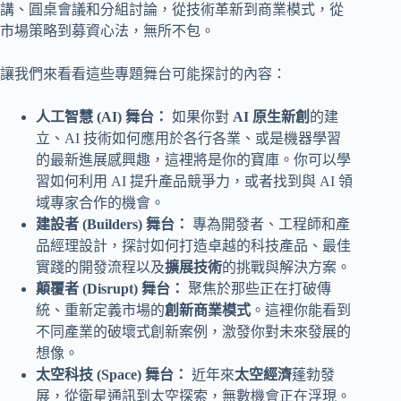
講、圓桌會議和分組討論，從技術革新到商業模式，從
市場策略到募資心法，無所不包。
讓我們來看看這些專題舞台可能探討的內容：
人工智慧 (AI) 舞台：
如果你對
AI 原生新創
的建
立、AI 技術如何應用於各行各業、或是機器學習
的最新進展感興趣，這裡將是你的寶庫。你可以學
習如何利用 AI 提升產品競爭力，或者找到與 AI 領
域專家合作的機會。
建設者 (Builders) 舞台：
專為開發者、工程師和產
品經理設計，探討如何打造卓越的科技產品、最佳
實踐的開發流程以及
擴展技術
的挑戰與解決方案。
顛覆者 (Disrupt) 舞台：
聚焦於那些正在打破傳
統、重新定義市場的
創新商業模式
。這裡你能看到
不同產業的破壞式創新案例，激發你對未來發展的
想像。
太空科技 (Space) 舞台：
近年來
太空經濟
蓬勃發
展，從衛星通訊到太空探索，無數機會正在浮現。