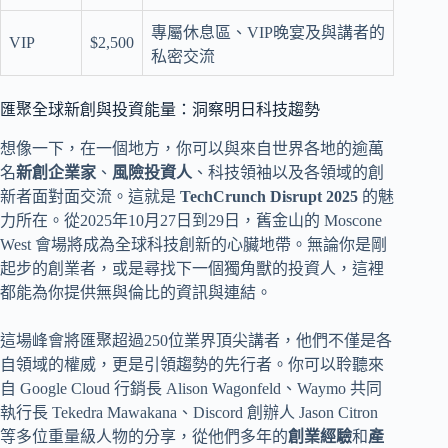
專屬休息區、VIP晚宴及與講者的
VIP
$2,500
私密交流
匯聚全球新創與投資能量：洞察明日科技趨勢
想像一下，在一個地方，你可以與來自世界各地的逾萬
名
新創企業家
、
風險投資人
、科技領袖以及各領域的創
新者面對面交流。這就是
TechCrunch Disrupt 2025
的魅
力所在。從2025年10月27日到29日，舊金山的 Moscone
West 會場將成為全球科技創新的心臟地帶。無論你是剛
起步的創業者，或是尋找下一個獨角獸的投資人，這裡
都能為你提供無與倫比的資訊與連結。
這場峰會將匯聚超過250位業界頂尖講者，他們不僅是各
自領域的權威，更是引領趨勢的先行者。你可以聆聽來
自 Google Cloud 行銷長 Alison Wagonfeld、Waymo 共同
執行長 Tekedra Mawakana、Discord 創辦人 Jason Citron
等多位重量級人物的分享，從他們多年的
創業經驗
和
產