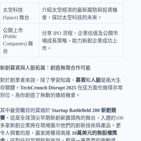
太空科技
介紹太空經濟的最新趨勢與投資機
(Space) 舞台
會，探討太空科技的未來。
公開上市
分享 IPO 流程、企業估值及公開市
(Public
場成長策略，助力新創企業成功上
Companies) 舞
市。
台
新創募資與人脈拓展：創造無限合作可能
對於創業者來說，除了學習知識，
募資
和
人脈
是兩大生
存關鍵。
TechCrunch Disrupt 2025
在這方面也做得非常
到位，為你創造了無數的連結機會。
其中最受矚目的莫過於
Startup Battlefield 200 新創競
賽
。這是全球頂尖早期新創嶄露頭角的舞台，入選的100
多家新創企業將在現場展示他們的創新技術與產品。更
令人興奮的是，贏家將獲得高達
10萬美元的無股權獎
金
，這對任何早期新創來說，都是一筆重要的啟動資