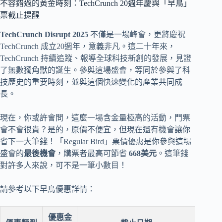
不容錯過的黃金時刻：TechCrunch 20週年慶與「早鳥」
票截止提醒
TechCrunch Disrupt 2025
不僅是一場峰會，更將慶祝
TechCrunch 成立20週年，意義非凡。這二十年來，
TechCrunch 持續追蹤、報導全球科技新創的發展，見證
了無數獨角獸的誕生。參與這場盛會，等同於參與了科
技歷史的重要時刻，並與這個快速變化的產業共同成
長。
現在，你或許會問，這麼一場含金量極高的活動，門票
會不會很貴？是的，原價不便宜，但現在還有機會讓你
省下一大筆錢！「Regular Bird」票價優惠是你參與這場
盛會的
最後機會
，購票者最高可節省
668美元
。這筆錢
對許多人來說，可不是一筆小數目！
請參考以下早鳥優惠詳情：
優惠金