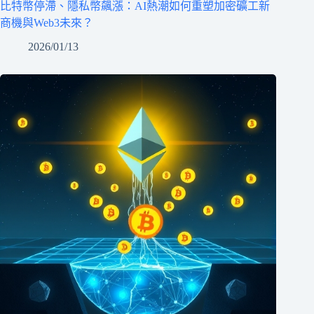
比特幣停滯、隱私幣飆漲：AI熱潮如何重塑加密礦工新
商機與Web3未來？
2026/01/13