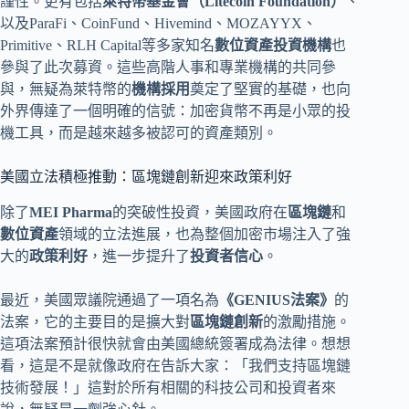
謹性。更有包括
萊特幣基金會（Litecoin Foundation）
、
以及ParaFi、CoinFund、Hivemind、MOZAYYX、
Primitive、RLH Capital等多家知名
數位資產投資機構
也
參與了此次募資。這些高階人事和專業機構的共同參
與，無疑為萊特幣的
機構採用
奠定了堅實的基礎，也向
外界傳達了一個明確的信號：加密貨幣不再是小眾的投
機工具，而是越來越多被認可的資產類別。
美國立法積極推動：區塊鏈創新迎來政策利好
除了
MEI Pharma
的突破性投資，美國政府在
區塊鏈
和
數位資產
領域的立法進展，也為整個加密市場注入了強
大的
政策利好
，進一步提升了
投資者信心
。
最近，美國眾議院通過了一項名為
《GENIUS法案》
的
法案，它的主要目的是擴大對
區塊鏈創新
的激勵措施。
這項法案預計很快就會由美國總統簽署成為法律。想想
看，這是不是就像政府在告訴大家：「我們支持區塊鏈
技術發展！」這對於所有相關的科技公司和投資者來