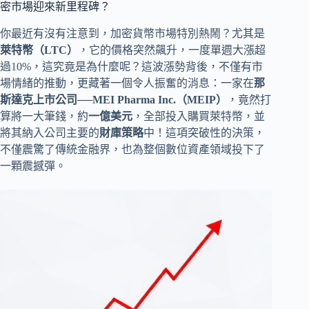
密市場迎來新里程碑？
你最近有沒有注意到，加密貨幣市場特別熱鬧？尤其是
萊特幣（LTC）
，它的價格突然飆升，一度單週大漲超
過10%，這究竟是為什麼呢？這波漲勢背後，不僅有市
場情緒的推動，更藏著一個令人振奮的消息：一家在
那
斯達克上市公司
──
MEI Pharma Inc.（MEIP）
，竟然打
算將一大筆錢，約
一億美元
，全部投入購買萊特幣，並
將其納入公司主要的
財庫策略
中！這項突破性的決策，
不僅震驚了傳統金融界，也為整個數位資產領域投下了
一顆震撼彈。