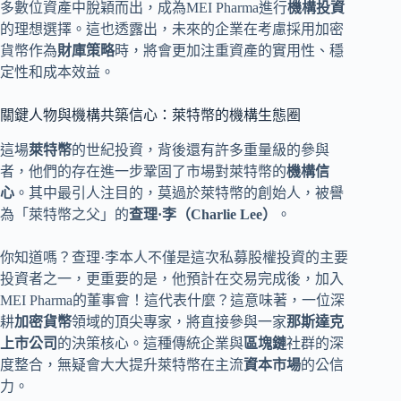
多數位資產中脫穎而出，成為MEI Pharma進行
機構投資
的理想選擇。這也透露出，未來的企業在考慮採用加密
貨幣作為
財庫策略
時，將會更加注重資產的實用性、穩
定性和成本效益。
關鍵人物與機構共築信心：萊特幣的機構生態圈
這場
萊特幣
的世紀投資，背後還有許多重量級的參與
者，他們的存在進一步鞏固了市場對萊特幣的
機構信
心
。其中最引人注目的，莫過於萊特幣的創始人，被譽
為「萊特幣之父」的
查理·李（Charlie Lee）
。
你知道嗎？查理·李本人不僅是這次私募股權投資的主要
投資者之一，更重要的是，他預計在交易完成後，加入
MEI Pharma的董事會！這代表什麼？這意味著，一位深
耕
加密貨幣
領域的頂尖專家，將直接參與一家
那斯達克
上市公司
的決策核心。這種傳統企業與
區塊鏈
社群的深
度整合，無疑會大大提升萊特幣在主流
資本市場
的公信
力。