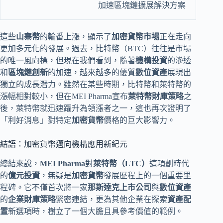
加速區塊鏈擴展解決方案
這些
山寨幣
的輪番上漲，顯示了
加密貨幣市場
正在走向
更加多元化的發展。過去，比特幣（BTC）往往是市場
的唯一風向標，但現在我們看到，隨著
機構投資
的滲透
和
區塊鏈創新
的加速，越來越多的優質
數位資產
展現出
獨立的成長潛力。雖然在某些時期，比特幣和萊特幣的
漲幅相對較小，但在MEI Pharma宣布
萊特幣財庫策略
之
後，萊特幣就迅速躍升為領漲者之一，這也再次證明了
「利好消息」對特定
加密貨幣
價格的巨大影響力。
結語：加密貨幣邁向機構應用新紀元
總結來說，
MEI Pharma
對
萊特幣（LTC）
這項劃時代
的
億元投資
，無疑是
加密貨幣
發展歷程上的一個重要里
程碑。它不僅首次將一家
那斯達克上市公司
與
數位資產
的
企業財庫策略
緊密連結，更為其他企業在探索
資產配
置
新選項時，樹立了一個大膽且具參考價值的範例。