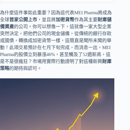
為什麼這件事如此重要？因為這代表MEI Pharma將成為
全球
首家公開上市
，並且將
加密貨幣
作為其主要
財庫儲
備資產
的公司。你可以想像一下，這就像一家大型企業
突然決定，把他們公司的現金儲備，從傳統的銀行存款
或國債，轉換成加密貨幣一樣，這簡直是聞所未聞的舉
動！此項交易預計在七月下旬完成，而消息一出，MEI
Pharma的股價立刻暴漲46%，甚至觸及了52週新高，這
是不是很瘋狂？市場用實際行動證明了對這種新興
財庫
策略
的期待與認可。