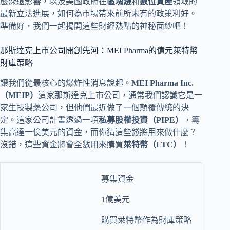
麼深遠影響，以及美國政府在
區塊鏈
和
數位資產
領域的
最新立法進展，如何為市場帶來前所未有的政策利好。
準備好，我們一起揭開這些財經熱點的神秘面紗吧！
那斯達克上市公司開創先河：MEI Pharma的億元萊特幣
財庫策略
讓我們從最核心的爆炸性消息說起。
MEI Pharma Inc.
（MEIP）
這家那斯達克上市公司，通常我們認識它是一
家生技製藥公司，但他們最近做了一個顛覆傳統的決
定。這家公司計畫透過一項
私募股權投資（PIPE）
，籌
集高達一億美元的資金，而你猜這些錢將用來做什麼？
沒錯，這些資金將會全數用來購買
萊特幣（LTC）
！
募集資金
1億美元
購買萊特幣作為財庫策略