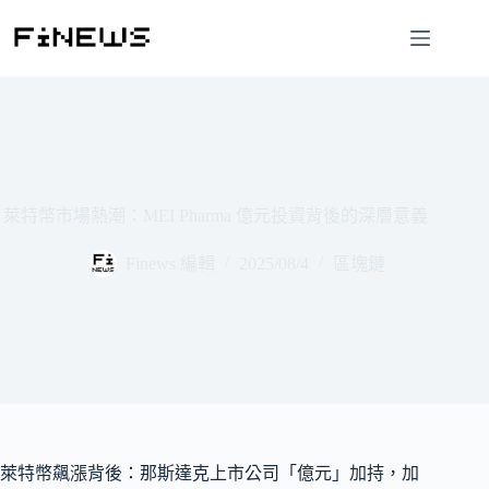
跳
至
主
要
內
容
萊特幣市場熱潮：MEI Pharma 億元投資背後的深層意義
Finews 編輯
2025/08/4
區塊鏈
萊特幣飆漲背後：那斯達克上市公司「億元」加持，加