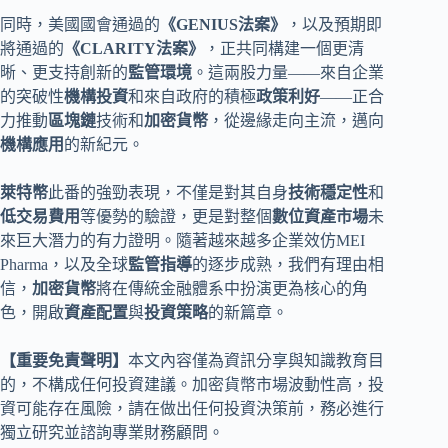
同時，美國國會通過的
《GENIUS法案》
，以及預期即
將通過的
《CLARITY法案》
，正共同構建一個更清
晰、更支持創新的
監管環境
。這兩股力量——來自企業
的突破性
機構投資
和來自政府的積極
政策利好
——正合
力推動
區塊鏈
技術和
加密貨幣
，從邊緣走向主流，邁向
機構應用
的新紀元。
萊特幣
此番的強勁表現，不僅是對其自身
技術穩定性
和
低交易費用
等優勢的驗證，更是對整個
數位資產市場
未
來巨大潛力的有力證明。隨著越來越多企業效仿MEI
Pharma，以及全球
監管指導
的逐步成熟，我們有理由相
信，
加密貨幣
將在傳統金融體系中扮演更為核心的角
色，開啟
資產配置
與
投資策略
的新篇章。
【重要免責聲明】
本文內容僅為資訊分享與知識教育目
的，不構成任何投資建議。加密貨幣市場波動性高，投
資可能存在風險，請在做出任何投資決策前，務必進行
獨立研究並諮詢專業財務顧問。