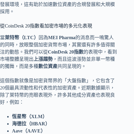
發展環境，這有助於加速數位資產的合規發展和大規模
採用。
從CoinDesk 20指數看加密市場的多元化表現
當
萊特幣（LTC）
因為
MEI Pharma
的消息而一鳴驚人
的同時，放眼整個加密貨幣市場，其實還有許多值得關
注的動態。我們可以從
CoinDesk 20指數
的表現中，看到
市場整體呈現出
上漲趨勢
，而且這波漲勢並非單一幣種
的獨舞，而是多種
數位資產
共同呈現的。
這個指數就像是加密貨幣界的「大盤指數」，它包含了
20個最具流動性和代表性的加密資產。近期數據顯示，
除了萊特幣的亮眼表現外，許多其他成分資產也表現良
好，例如：
恆星幣（XLM）
海德拉（HBAR）
Aave（AAVE）