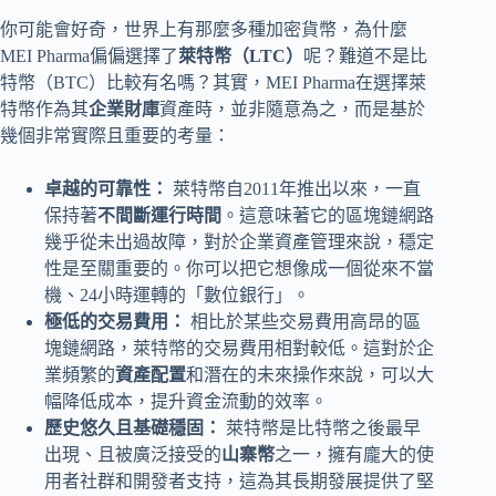
你可能會好奇，世界上有那麼多種加密貨幣，為什麼
MEI Pharma偏偏選擇了
萊特幣（LTC）
呢？難道不是比
特幣（BTC）比較有名嗎？其實，MEI Pharma在選擇萊
特幣作為其
企業財庫
資產時，並非隨意為之，而是基於
幾個非常實際且重要的考量：
卓越的可靠性：
萊特幣自2011年推出以來，一直
保持著
不間斷運行時間
。這意味著它的區塊鏈網路
幾乎從未出過故障，對於企業資產管理來說，穩定
性是至關重要的。你可以把它想像成一個從來不當
機、24小時運轉的「數位銀行」。
極低的交易費用：
相比於某些交易費用高昂的區
塊鏈網路，萊特幣的交易費用相對較低。這對於企
業頻繁的
資產配置
和潛在的未來操作來說，可以大
幅降低成本，提升資金流動的效率。
歷史悠久且基礎穩固：
萊特幣是比特幣之後最早
出現、且被廣泛接受的
山寨幣
之一，擁有龐大的使
用者社群和開發者支持，這為其長期發展提供了堅