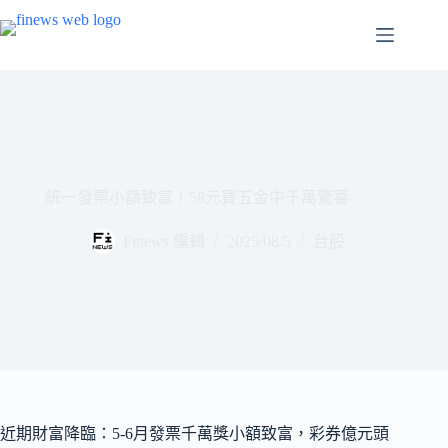
跳
至
主
要
內
容
統一發票小額致富！58元買五金中千萬驚喜
Finews 編輯
2025/08/5
台股
近期財富降臨：5-6月發票千萬獎小額致富，彩券億元頭