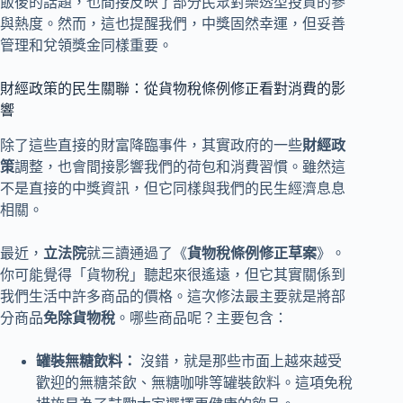
飯後的話題，也間接反映了部分民眾對樂透型投資的參
與熱度。然而，這也提醒我們，中獎固然幸運，但妥善
管理和兌領獎金同樣重要。
財經政策的民生關聯：從貨物稅條例修正看對消費的影
響
除了這些直接的財富降臨事件，其實政府的一些
財經政
策
調整，也會間接影響我們的荷包和消費習慣。雖然這
不是直接的中獎資訊，但它同樣與我們的民生經濟息息
相關。
最近，
立法院
就三讀通過了《
貨物稅條例修正草案
》。
你可能覺得「貨物稅」聽起來很遙遠，但它其實關係到
我們生活中許多商品的價格。這次修法最主要就是將部
分商品
免除貨物稅
。哪些商品呢？主要包含：
罐裝無糖飲料：
沒錯，就是那些市面上越來越受
歡迎的無糖茶飲、無糖咖啡等罐裝飲料。這項免稅