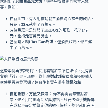
就開出了
30組百萬元大獎
。這些中獎案例同樣令人驚
喜，例如：
在新北市，有人用雲端發票消費清心福全的飲品，
只花了
35元
就中了百萬元。
有位民眾只是訂閱了
KKBOX
的服務，花了
149
元
，也抱走百萬元獎金。
甚至有人叫
Uber Eats外送
，僅消費
17元
，也幸運
中了百萬元。
這些案例再次證明了，使用雲端發票不僅環保，更有實
質的「錢」景。那麼，為什麼
財政部
會這麼積極鼓勵大
家使用雲端發票呢？這背後其實有很多
財經效益
：
自動匯款，方便又快速：
你不再需要辛苦對發
票，也不用特地跑到兌獎據點。只要透過
手機條碼
完成歸戶設定並綁定你的銀行帳戶，獎金就能在開