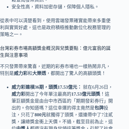
安全性高，資料加密存儲，保障個人隱私。
從表中可以清楚看到，使用雲端發票確實能帶來多重便
利與實質好處，這也是政府積極推動數位化稅務管理的
策略之一。
台灣彩券市場高額獎金概況與兌獎要點：億元富翁的誕
生與注意事項
不只發票帶來驚喜，近期的彩券市場也一樣熱鬧非凡，
特別是
威力彩
和
大樂透
，都開出了驚人的高額頭獎！
威力彩連槓36期，頭獎17.53億元：
就在6月26日，
威力彩
開出了今年單注最高的
17.53億元頭獎
！這
筆巨額獎金是由台中市西區的「期期發彩券行」開
出的。你知道嗎？這位幸運的得主竟然是
包牌
投
注，只花了
800元
就獨得了頭獎，還連帶中了7注貳
獎，讓總獎金衝上天價。不過，截至目前為止，這
位
中獎人
都還沒有現身兌領這筆獎金，引起了社會