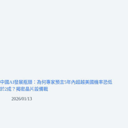
中國AI發展瓶頸：為何專家預言5年內超越美國機率恐低
於2成？揭密晶片設備戰
2026/01/13