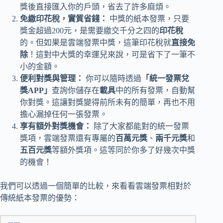
獎後直接匯入你的戶頭，省去了許多麻煩。
免繳印花稅，實質省錢：
中獎的紙本發票，只要
獎金超過200元，是需要繳交千分之四的
印花稅
的。但如果是雲端發票中獎，這筆印花稅就
直接免
除
！這對中大獎的幸運兒來說，可是省下了一筆不
小的金額。
便利對獎與管理：
你可以隨時透過
「統一發票兌
獎APP」
查詢你儲存在
載具
中的所有發票，自動幫
你對獎。這讓對獎變得前所未有的簡單，再也不用
擔心漏掉任何一張發票。
享有額外對獎機會：
除了大家都能對的統一發票
獎項，雲端發票還有專屬的
百萬元獎
、
兩千元獎
和
五百元獎
等額外獎項。這等同於你多了好幾次中獎
的機會！
我們可以透過一個簡單的比較，來看看雲端發票相對於
傳統紙本發票的優勢：