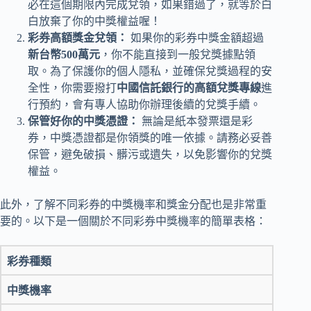
必在這個期限內完成兌領，如果錯過了，就等於白
白放棄了你的中獎權益喔！
彩券高額獎金兌領：
如果你的彩券中獎金額超過
新台幣500萬元
，你不能直接到一般兌獎據點領
取。為了保護你的個人隱私，並確保兌獎過程的安
全性，你需要撥打
中國信託銀行的高額兌獎專線
進
行預約，會有專人協助你辦理後續的兌獎手續。
保管好你的中獎憑證：
無論是紙本發票還是彩
券，中獎憑證都是你領獎的唯一依據。請務必妥善
保管，避免破損、髒污或遺失，以免影響你的兌獎
權益。
此外，了解不同彩券的中獎機率和獎金分配也是非常重
要的。以下是一個關於不同彩券中獎機率的簡單表格：
彩券種類
中獎機率