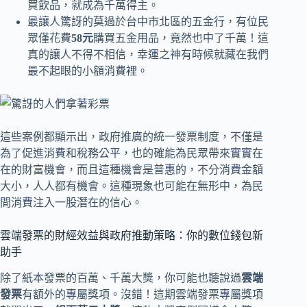
買飲品，就成為千萬得主。
最讓人驚訝的莫過於台中市北區的五金行，有位民
眾僅花費
58元
購買五金用品，竟然也中了千萬！這
真的讓人不得不相信，幸運之神有時候就藏在我們
最不起眼的小額消費裡。
這些案例都顯示出，政府推廣的統一發票制度，不僅是
為了促進消費和稅務公平，也的確能為民眾帶來實實在
在的財富機會，而且這種機會是普惠的，不分消費金額
大小，人人都有機會。這種現象也可能在無形中，為民
間消費注入一股潛在的信心。
雲端發票的財經效益與政府推動策略：你的數位錢包新
助手
除了紙本發票的百萬、千萬大獎，你可能也聽說過
雲端
發票
有額外的專屬獎項。沒錯！這期雲端發票專屬獎項