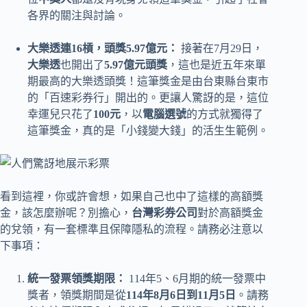
各界的關注與討論。
大樂透連16槓，頭獎5.97億元：
接著在7月29日，
大樂透
也開出了
5.97億元頭獎
，這也是近五年來單
期最高的大樂透頭獎！這筆獎金是由台東縣台東市
的「百速彩券行」開出的。更讓人驚訝的是，這位
幸運兒只花了
100元
，以
電腦選號
的方式就獨得了
這筆獎金，真的是「小錢變大錢」的活生生範例。
看到這裡，你或許會想，如果自己也中了這樣的高額獎
金，該怎麼辦呢？別擔心，
台灣彩券公司
對於高額獎金
的兌領，有一套標準且保障隱私的流程。請務必注意以
下事項：
統一發票領獎期限：
114年5、6月期的統一發票中
獎者，領獎期間是從
114年8月6日到11月5日
。請務