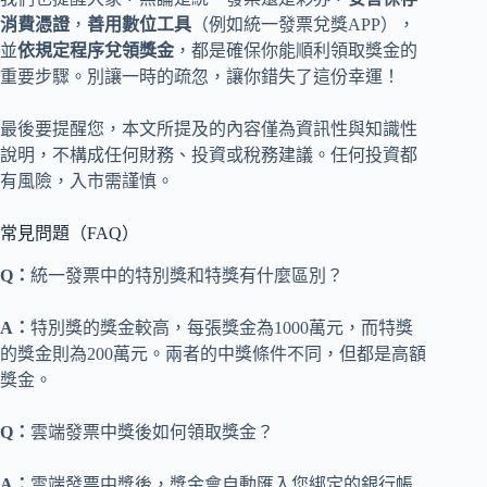
消費憑證
，
善用數位工具
（例如統一發票兌獎APP），
並
依規定程序兌領獎金
，都是確保你能順利領取獎金的
重要步驟。別讓一時的疏忽，讓你錯失了這份幸運！
最後要提醒您，本文所提及的內容僅為資訊性與知識性
說明，不構成任何財務、投資或稅務建議。任何投資都
有風險，入市需謹慎。
常見問題（FAQ）
Q：
統一發票中的特別獎和特獎有什麼區別？
A：
特別獎的獎金較高，每張獎金為1000萬元，而特獎
的獎金則為200萬元。兩者的中獎條件不同，但都是高額
獎金。
Q：
雲端發票中獎後如何領取獎金？
A：
雲端發票中獎後，獎金會自動匯入您綁定的銀行帳