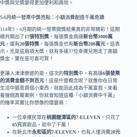
中獎與兌獎變得更加便利和高效。
5-6月統一發票中獎亮點：小額消費創造千萬奇蹟
114年5、6月期的統一發票開獎結果真的非常精彩！這期
總共開出了
17張特別獎
，每張獎金高達
新台幣1000萬
元
，還有
20張特獎
，每張獎金也有
新台幣200萬元
。這表
示，光是這兩項大獎，就有多達37位幸運兒抱走了高額
獎金，實在是可喜可賀！
更讓人津津樂道的是，這次的
特別獎
中，有高達
6張發票
的消費金額不到百元
！這是什麼概念呢？就像你在日常
生活中隨意買個小東西，就能因此成為千萬富翁。來看
看幾個真實案例，你就會知道這種「小額消費中千萬」
的機率其實比你想像的還要高：
一位幸運民眾在
桃園龍潭區的7-ELEVEN
，只花了
65元
買飲品，就中了千萬！
在新北市
永和區的7-ELEVEN
，也有人僅消費
20元