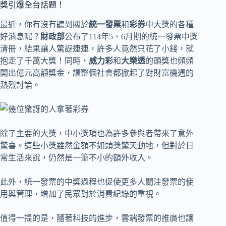
獎引爆全台話題！
最近，你有沒有聽到關於
統一發票
和
彩券
中大獎的各種
好消息呢？
財政部
公布了114年5、6月期的統一發票中獎
清冊，結果讓人驚訝連連，許多人竟然只花了小錢，就
抱走了千萬大獎！同時，
威力彩
和
大樂透
的頭獎也頻頻
開出億元高額獎金，讓整個社會都掀起了對財富機遇的
熱烈討論。
除了主要的大獎，中小獎項也為許多參與者帶來了意外
驚喜。這些小獎雖然金額不如頭獎驚天動地，但對於日
常生活來說，仍然是一筆不小的額外收入。
此外，統一發票的中獎過程也促使更多人關注發票的使
用與管理，增加了民眾對於消費紀錄的重視。
值得一提的是，隨著科技的進步，雲端發票的推廣也讓