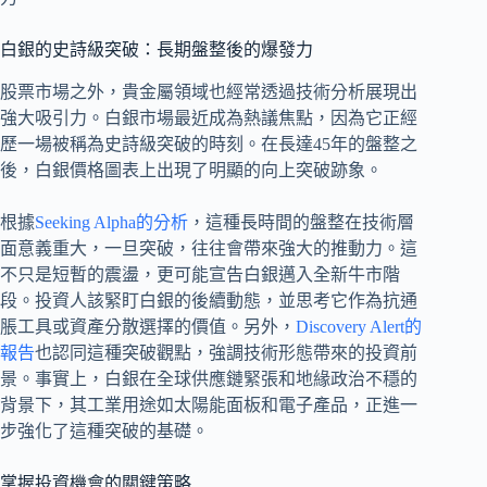
白銀的史詩級突破：長期盤整後的爆發力
股票市場之外，貴金屬領域也經常透過技術分析展現出
強大吸引力。白銀市場最近成為熱議焦點，因為它正經
歷一場被稱為史詩級突破的時刻。在長達45年的盤整之
後，白銀價格圖表上出現了明顯的向上突破跡象。
根據
Seeking Alpha的分析
，這種長時間的盤整在技術層
面意義重大，一旦突破，往往會帶來強大的推動力。這
不只是短暫的震盪，更可能宣告白銀邁入全新牛市階
段。投資人該緊盯白銀的後續動態，並思考它作為抗通
脹工具或資產分散選擇的價值。另外，
Discovery Alert的
報告
也認同這種突破觀點，強調技術形態帶來的投資前
景。事實上，白銀在全球供應鏈緊張和地緣政治不穩的
背景下，其工業用途如太陽能面板和電子產品，正進一
步強化了這種突破的基礎。
掌握投資機會的關鍵策略