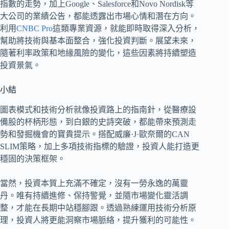
指數的走勢，加上Google、Salesforce和Novo Nordisk等
大公司的業績公告，都能透露出市場心情和潛在方向。
利用
CNBC Pro
這類專業資源，就能即時取得深入分析，
幫助將技術與基本面整合，強化投資判斷。展望未來，
隨著利率政策和地緣風險的變化，這些因素將持續塑造
投資景氣。
小結
圖表模式和技術分析就像投資路上的指南針，從醫療設
備股的杯柄形態，到白銀的史詩突破，都能帶來預測走
勢和發掘機會的寶貴提示。搭配威廉·J·歐奈爾的CAN
SLIM策略，加上多項技術指標的驗證，投資人能打造更
穩固的決策框架。
當然，投資本質上充滿不確定，沒有一勞永逸的萬靈
丹。唯有持續進修、保持警覺，並隨市場變化靈活調
整，才能在長期中站穩腳跟。透過熟練運用技術分析原
理，投資人將更能洞察市場脈絡，提升獲利的可能性。