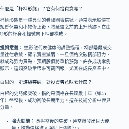
什麼是「杯柄形態」？它有何投資意義？
杯柄形態是一種典型的看漲圖表信號，通常表示股價在
短暫休整和小幅修正後，將延續之前的上升軌跡。它由
U形的杯身和輕微向下柄部構成。
投資意義：
這形態代表健康的調整過程，柄部階段成交
量往往收斂，顯示賣壓減弱。一旦價格突破柄部阻力，
就成為強力買點，預期股價將重拾漲勢。許多成功案例
顯示，這類突破常帶來可觀回報，尤其在成長產業中。
白銀的「史詩級突破」對投資者意味著什麼？
白銀的史詩級突破，指的是價格在長達數十年（如45
年）盤整後，成功衝破長期阻力。這在技術分析中極具
分量。
強大動能：
長盤整後的突破，通常爆發出巨大能
量，推動價格進入強勁上漲階段。