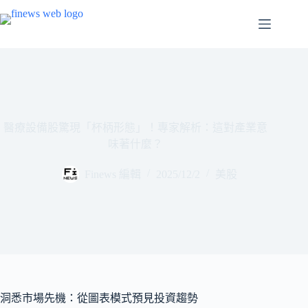
跳
至
主
要
內
容
醫療設備股驚現「杯柄形態」！專家解析：這對產業意
味著什麼？
Finews 編輯
2025/12/2
美股
洞悉市場先機：從圖表模式預見投資趨勢