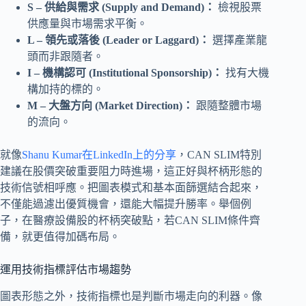
S – 供給與需求 (Supply and Demand)：
檢視股票
供應量與市場需求平衡。
L – 領先或落後 (Leader or Laggard)：
選擇產業龍
頭而非跟隨者。
I – 機構認可 (Institutional Sponsorship)：
找有大機
構加持的標的。
M – 大盤方向 (Market Direction)：
跟隨整體市場
的流向。
就像
Shanu Kumar在LinkedIn上的分享
，CAN SLIM特別
建議在股價突破重要阻力時進場，這正好與杯柄形態的
技術信號相呼應。把圖表模式和基本面篩選結合起來，
不僅能過濾出優質機會，還能大幅提升勝率。舉個例
子，在醫療設備股的杯柄突破點，若CAN SLIM條件齊
備，就更值得加碼布局。
運用技術指標評估市場趨勢
圖表形態之外，技術指標也是判斷市場走向的利器。像