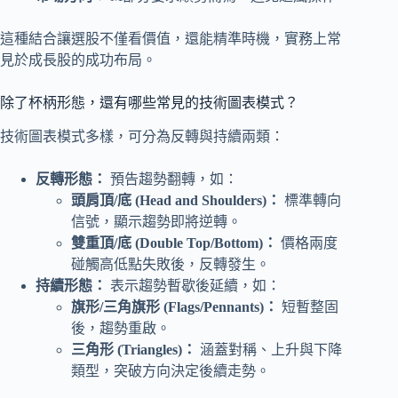
這種結合讓選股不僅看價值，還能精準時機，實務上常
見於成長股的成功布局。
除了杯柄形態，還有哪些常見的技術圖表模式？
技術圖表模式多樣，可分為反轉與持續兩類：
反轉形態：
預告趨勢翻轉，如：
頭肩頂/底 (Head and Shoulders)：
標準轉向
信號，顯示趨勢即將逆轉。
雙重頂/底 (Double Top/Bottom)：
價格兩度
碰觸高低點失敗後，反轉發生。
持續形態：
表示趨勢暫歇後延續，如：
旗形/三角旗形 (Flags/Pennants)：
短暫整固
後，趨勢重啟。
三角形 (Triangles)：
涵蓋對稱、上升與下降
類型，突破方向決定後續走勢。