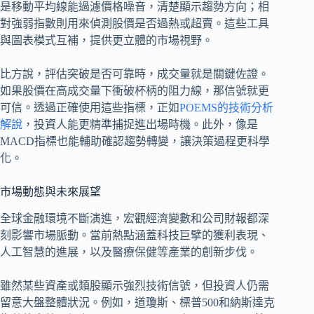
是移動平均線能過濾價格噪音，清楚顯示趨勢方向；相
對強弱指數則用來偵測股價是否過熱或超賣。這些工具
與圖表模式互補，提供更立體的市場視野。
比方說，評估突破是否可靠時，成交量就是關鍵佐證。
如果股價在高成交量下衝破杯柄的阻力線，那信號就更
可信。透過正確使用這些指標，正如
POEMS的技術分析
解說
，投資人能更精準捕捉進出場時機。此外，像是
MACD指標也能輔助確認趨勢轉變，讓決策過程更科學
化。
市場動態與未來展望
全球金融環境不斷演進，宏觀經濟變數和公司財報都深
刻影響市場脈動。當前熱點涵蓋科技巨擘的獲利表現、
人工智慧的進展，以及醫療保健等產業的創新步伐。
雖然某些資產或類股顯示強烈技術信號，但投資人仍需
留意大盤整體狀況。例如，道瓊斯、標普500和納斯達克