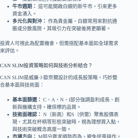
牛市週期：
這可能開啟白銀的新牛市，引來更多
資金湧入。
多元化與對沖：
作為貴金屬，白銀常用來對抗通
脹或分散風險，其吸引力在突破後將更顯著。
投資人可視此為配置機會，但需搭配基本面如全球需求
來評估。
CAN SLIM投資策略如何與技術分析結合？
CAN SLIM是威廉·J·歐奈爾設計的成長股策略，巧妙整
合基本面與技術面：
基本面篩選：
C、A、N、I部分強調盈利成長、創
新與機構支持，確保標的品質。
技術面確認：
N（新高）和S（供需）聚焦股價表
現，尤其在杯柄等形態突破時，視為理想買入點，
與技術突破概念高度一致。
市場方向：
M部分要求順勢而為，避免逆風操作。