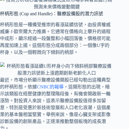
杯柄形態 (Cup and Handle)：醫療設備股的潛力訊號
杯柄形態是一種備受推崇的看漲延續信號，由投資權威
威廉·J·歐奈爾大力推廣。它通常在價格向上攀升的過程
中成形，顯示經過一段盤整和小幅回落後，價格很可能
再度加速上揚。這個形態分成兩個部分：一個像U字的
杯身，以及一個輕微向下傾斜的柄部。
最近，市場分析顯示醫療設備類股已經勾勒出這種典型
的杯柄形態。依據
CNBC的報導
，這類形態的出現，暗
示該類股在經歷健康的整理階段後，有機會開啟新一輪
漲勢。對投資人來說，這表示醫療設備股值得多加留
意，特別是受惠於新技術發展和人口老化浪潮，這個產
業的基本盤相當堅實。舉例來說，像是心臟支架或影像
診斷設備的創新產品，正逐漸推動整個板塊的成長潛
力。