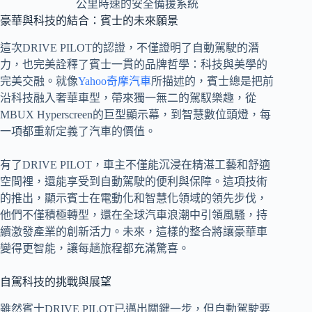
豪華與科技的結合：賓士的未來願景
這次DRIVE PILOT的認證，不僅證明了自動駕駛的潛
力，也完美詮釋了賓士一貫的品牌哲學：科技與美學的
完美交融。就像
Yahoo奇摩汽車
所描述的，賓士總是把前
沿科技融入奢華車型，帶來獨一無二的駕馭樂趣，從
MBUX Hyperscreen的巨型顯示幕，到智慧數位頭燈，每
一項都重新定義了汽車的價值。
有了DRIVE PILOT，車主不僅能沉浸在精湛工藝和舒適
空間裡，還能享受到自動駕駛的便利與保障。這項技術
的推出，顯示賓士在電動化和智慧化領域的領先步伐，
他們不僅積極轉型，還在全球汽車浪潮中引領風騷，持
續激發產業的創新活力。未來，這樣的整合將讓豪華車
變得更智能，讓每趟旅程都充滿驚喜。
自駕科技的挑戰與展望
雖然賓士DRIVE PILOT已邁出關鍵一步，但自動駕駛要