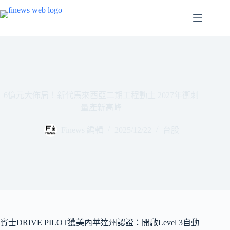
跳
至
主
要
內
容
6億元大佈局！新代馬來西亞二期工程動土 2027年衝刺
量產新高峰
Finews 編輯
2025/12/22
台股
賓士DRIVE PILOT獲美內華達州認證：開啟Level 3自動