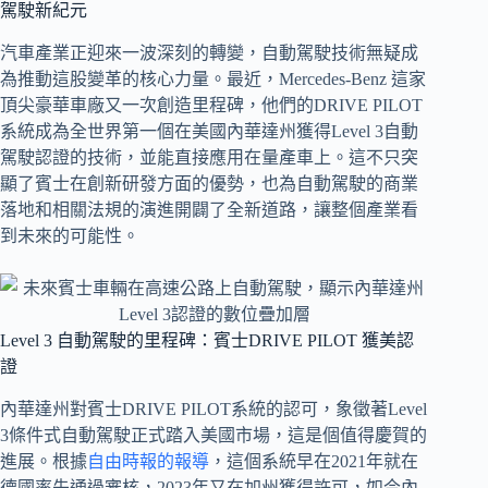
駕駛新紀元
汽車產業正迎來一波深刻的轉變，自動駕駛技術無疑成
為推動這股變革的核心力量。最近，Mercedes-Benz 這家
頂尖豪華車廠又一次創造里程碑，他們的DRIVE PILOT
系統成為全世界第一個在美國內華達州獲得Level 3自動
駕駛認證的技術，並能直接應用在量產車上。這不只突
顯了賓士在創新研發方面的優勢，也為自動駕駛的商業
落地和相關法規的演進開闢了全新道路，讓整個產業看
到未來的可能性。
Level 3 自動駕駛的里程碑：賓士DRIVE PILOT 獲美認
證
內華達州對賓士DRIVE PILOT系統的認可，象徵著Level
3條件式自動駕駛正式踏入美國市場，這是個值得慶賀的
進展。根據
自由時報的報導
，這個系統早在2021年就在
德國率先通過審核，2023年又在加州獲得許可，如今內