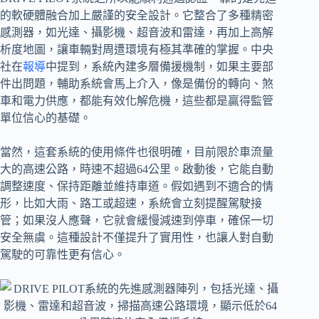
的軟硬體融合加上嚴謹的安全設計。它整合了多種精密
感測器，如光達、攝影機、超音波和雷達，再加上高解
析度地圖，讓車輛對周遭環境有極其準確的掌握。中央
社在
報導
中提到，系統內建多層備援機制，如果主要部
件出問題，輔助系統會馬上介入，像是備份的轉向、煞
車和電力供應，都能有效化解危機，這些都是贏得監管
單位信心的基礎。
當然，這套系統的使用條件也很明確，目前限於車流量
大的高速公路，時速不超過64公里。啟動後，它能自動
調整速度、保持距離並維持車道。假如遇到不適合的情
形，比如大雨、路工或超速，系統會立刻提醒駕駛接
管；如果沒人應聲，它就會緩慢減速到停車，確保一切
安全無虞。這種設計不僅提升了實用性，也讓人對自動
駕駛的可靠性更有信心。