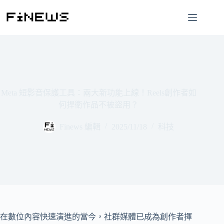
跳
至
主
要
內
容
Meta 短影音保護工具：兩大新功能上線！Reels創作者如
何捍衛作品不被盜用？
Finews 編輯
2025/11/18
科技
在數位內容快速演進的當今，社群媒體已成為創作者揮