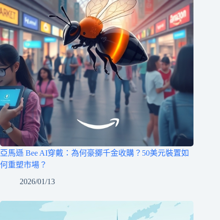
亞馬遜 Bee AI穿戴：為何豪擲千金收購？50美元裝置如
何重塑市場？
2026/01/13