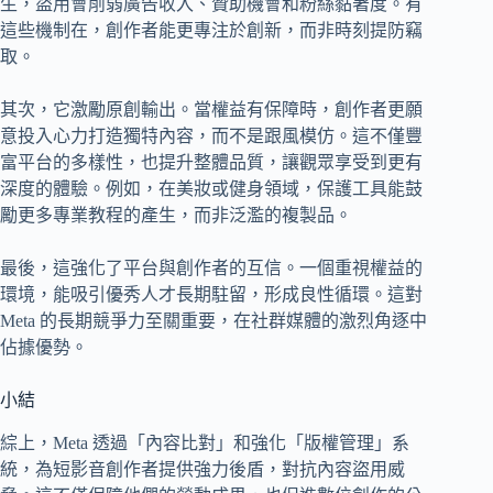
生，盜用會削弱廣告收入、贊助機會和粉絲黏著度。有
這些機制在，創作者能更專注於創新，而非時刻提防竊
取。
其次，它激勵原創輸出。當權益有保障時，創作者更願
意投入心力打造獨特內容，而不是跟風模仿。這不僅豐
富平台的多樣性，也提升整體品質，讓觀眾享受到更有
深度的體驗。例如，在美妝或健身領域，保護工具能鼓
勵更多專業教程的產生，而非泛濫的複製品。
最後，這強化了平台與創作者的互信。一個重視權益的
環境，能吸引優秀人才長期駐留，形成良性循環。這對
Meta 的長期競爭力至關重要，在社群媒體的激烈角逐中
佔據優勢。
小結
綜上，Meta 透過「內容比對」和強化「版權管理」系
統，為短影音創作者提供強力後盾，對抗內容盜用威