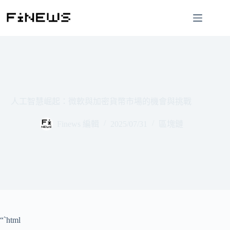
跳
至
主
要
內
容
人工智慧崛起：微軟與加密貨幣市場的機會與挑戰
Finews 編輯
2025/07/31
區塊鏈
“`html