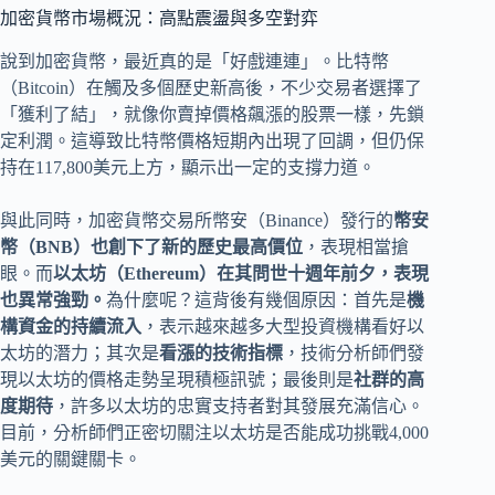
加密貨幣市場概況：高點震盪與多空對弈
說到加密貨幣，最近真的是「好戲連連」。比特幣
（Bitcoin）在觸及多個歷史新高後，不少交易者選擇了
「獲利了結」，就像你賣掉價格飆漲的股票一樣，先鎖
定利潤。這導致比特幣價格短期內出現了回調，但仍保
持在117,800美元上方，顯示出一定的支撐力道。
與此同時，加密貨幣交易所幣安（Binance）發行的
幣安
幣（BNB）也創下了新的歷史最高價位
，表現相當搶
眼。而
以太坊（Ethereum）在其問世十週年前夕，表現
也異常強勁。
為什麼呢？這背後有幾個原因：首先是
機
構資金的持續流入
，表示越來越多大型投資機構看好以
太坊的潛力；其次是
看漲的技術指標
，技術分析師們發
現以太坊的價格走勢呈現積極訊號；最後則是
社群的高
度期待
，許多以太坊的忠實支持者對其發展充滿信心。
目前，分析師們正密切關注以太坊是否能成功挑戰4,000
美元的關鍵關卡。