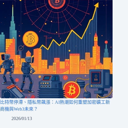
比特幣停滯、隱私幣飆漲：AI熱潮如何重塑加密礦工新
商機與Web3未來？
2026/01/13