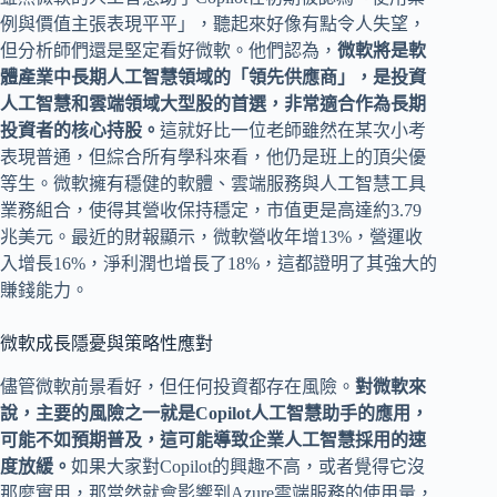
例與價值主張表現平平」，聽起來好像有點令人失望，
但分析師們還是堅定看好微軟。他們認為，
微軟將是軟
體產業中長期人工智慧領域的「領先供應商」，是投資
人工智慧和雲端領域大型股的首選，非常適合作為長期
投資者的核心持股。
這就好比一位老師雖然在某次小考
表現普通，但綜合所有學科來看，他仍是班上的頂尖優
等生。微軟擁有穩健的軟體、雲端服務與人工智慧工具
業務組合，使得其營收保持穩定，市值更是高達約3.79
兆美元。最近的財報顯示，微軟營收年增13%，營運收
入增長16%，淨利潤也增長了18%，這都證明了其強大的
賺錢能力。
微軟成長隱憂與策略性應對
儘管微軟前景看好，但任何投資都存在風險。
對微軟來
說，主要的風險之一就是Copilot人工智慧助手的應用，
可能不如預期普及，這可能導致企業人工智慧採用的速
度放緩。
如果大家對Copilot的興趣不高，或者覺得它沒
那麼實用，那當然就會影響到Azure雲端服務的使用量，