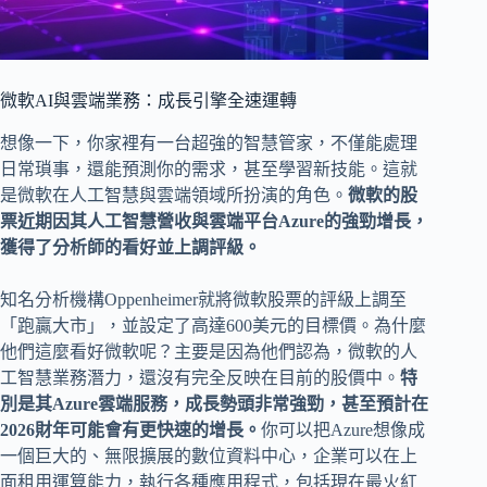
微軟AI與雲端業務：成長引擎全速運轉
想像一下，你家裡有一台超強的智慧管家，不僅能處理
日常瑣事，還能預測你的需求，甚至學習新技能。這就
是微軟在人工智慧與雲端領域所扮演的角色。
微軟的股
票近期因其人工智慧營收與雲端平台Azure的強勁增長，
獲得了分析師的看好並上調評級。
知名分析機構Oppenheimer就將微軟股票的評級上調至
「跑贏大市」，並設定了高達600美元的目標價。為什麼
他們這麼看好微軟呢？主要是因為他們認為，微軟的人
工智慧業務潛力，還沒有完全反映在目前的股價中。
特
別是其Azure雲端服務，成長勢頭非常強勁，甚至預計在
2026財年可能會有更快速的增長。
你可以把Azure想像成
一個巨大的、無限擴展的數位資料中心，企業可以在上
面租用運算能力，執行各種應用程式，包括現在最火紅