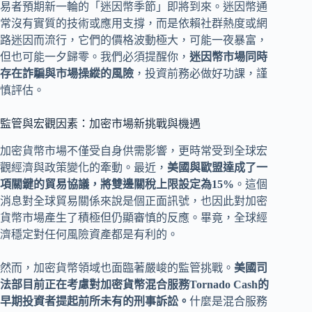
易者預期新一輪的「迷因幣季節」即將到來。迷因幣通
常沒有實質的技術或應用支撐，而是依賴社群熱度或網
路迷因而流行，它們的價格波動極大，可能一夜暴富，
但也可能一夕歸零。我們必須提醒你，
迷因幣市場同時
存在詐騙與市場操縱的風險
，投資前務必做好功課，謹
慎評估。
監管與宏觀因素：加密市場新挑戰與機遇
加密貨幣市場不僅受自身供需影響，更時常受到全球宏
觀經濟與政策變化的牽動。最近，
美國與歐盟達成了一
項關鍵的貿易協議，將雙邊關稅上限設定為15%
。這個
消息對全球貿易關係來說是個正面訊號，也因此對加密
貨幣市場產生了積極但仍顯審慎的反應。畢竟，全球經
濟穩定對任何風險資產都是有利的。
然而，加密貨幣領域也面臨著嚴峻的監管挑戰。
美國司
法部目前正在考慮對加密貨幣混合服務Tornado Cash的
早期投資者提起前所未有的刑事訴訟。
什麼是混合服務