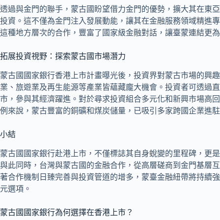
透過與金門的聯手，蒙古國盼望借力金門的優勢，擴大其在東亞
投資。這不僅為金門注入發展動能，讓其在金融服務領域精進專
這種地方層次的合作，豐富了國家級金融對話，讓臺蒙連結更為
拓展投資視野：探索蒙古國市場潛力
蒙古國國家銀行香港上市計畫曝光後，投資界對蒙古市場的興趣
業、旅遊業及再生能源等產業皆蘊藏龐大機會。投資者可透過直
市，參與其經濟躍進。對於尋求投資組合多元化和新興市場高回
例來說，蒙古豐富的銅礦和煤炭儲量，已吸引多家跨國企業進駐
小結
蒙古國國家銀行赴港上市，不僅標誌其自身蛻變的里程碑，更是
與此同時，台灣與蒙古國的金融合作，從高層磋商到金門基層互
著合作機制日臻完善與投資管道的增多，蒙臺金融紐帶將持續強
元選項。
蒙古國國家銀行為何選擇在香港上市？