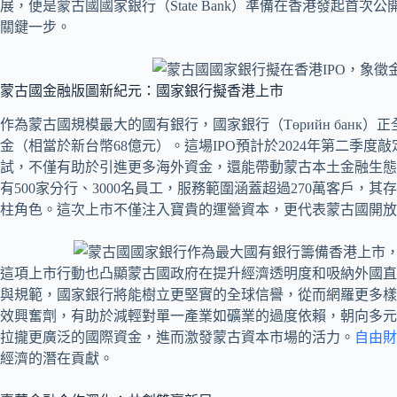
展，便是蒙古國國家銀行（State Bank）準備在香港發起首
關鍵一步。
蒙古國金融版圖新紀元：國家銀行擬香港上市
作為蒙古國規模最大的國有銀行，國家銀行（Төрийн банк）
金（相當於新台幣68億元）。這場IPO預計於2024年第二季
試，不僅有助於引進更多海外資金，還能帶動蒙古本土金融生態
有500家分行、3000名員工，服務範圍涵蓋超過270萬客戶，
柱角色。這次上市不僅注入寶貴的運營資本，更代表蒙古國開放
這項上市行動也凸顯蒙古國政府在提升經濟透明度和吸納外國直
與規範，國家銀行將能樹立更堅實的全球信譽，從而網羅更多樣
效興奮劑，有助於減輕對單一產業如礦業的過度依賴，朝向多元
拉攏更廣泛的國際資金，進而激發蒙古資本市場的活力。
自由財
經濟的潛在貢獻。