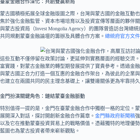
臺蒙金融合作深化：共創雙贏新局
蒙古國積極拓展全球金融版圖之際，台灣與蒙古國的金融互動也
焦於強化金融監管、資本市場培育以及投資宣傳等層面的夥伴關係。例如
與蒙古投資局（Invest Mongolia Agency）的團隊曾
共同規劃蒙臺金融論壇的籌辦及具體合作方案。
總統府官方文件
這些互動不僅停留在政策討論，更延伸到實務層面的經驗交流。
富實踐，對蒙古金融業的轉型期發展提供了寶貴參考。透過金融
與蒙古國正合力打造一個互惠的金融合作架台，為彼此的企業與
也建立在兩國共同的民主理念基礎上，讓雙邊關係更為牢靠持久
金門扮演關鍵角色：鏈結蒙臺金融脈動
特別值得一提的是，金門在臺蒙金融合作中獨樹一格的定位。蒙
展開深入對話，探討開創新金融合作篇章。
金門縣政府新聞稿
強
以及它在推動蒙臺投資貿易上的戰略價值。憑藉獨特的地理優勢
藍圖也為蒙古投資者帶來嶄新觀點。