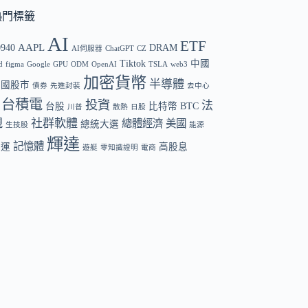
熱門標籤
AI
ETF
AAPL
0940
DRAM
AI伺服器
ChatGPT
CZ
Tiktok
中國
d
figma
Google
GPU
ODM
OpenAI
TSLA
web3
加密貨幣
半導體
中國股市
債券
先進封裝
去中心
台積電
投資
法
台股
比特幣 BTC
川普
散熱
日股
規
社群軟體
總體經濟
美國
總統大選
生技股
能源
輝達
記憶體
航運
高股息
遊艇
零知識證明
電商