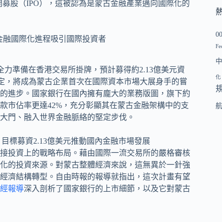
次公開募股（IPO），這被認為是蒙古金融產業邁向國際化的
0
Fe
正全力準備在香港交易所掛牌，預計募得約2.13億美元資
化
度敲定，將成為蒙古企業首次在國際資本市場大展身手的嘗
的進步。國家銀行在國內擁有龐大的業務版圖，旗下約
其存款市佔率更達42%，充分彰顯其在蒙古金融架構中的支
大門、融入世界金融脈絡的堅定步伐。
接投資上的戰略布局。藉由國際一流交易所的嚴格審核
化的投資來源。對蒙古整體經濟來說，這無異於一針強
經濟結構轉型。自由時報的報導就指出，這次計畫有望
經報導
深入剖析了國家銀行的上市細節，以及它對蒙古