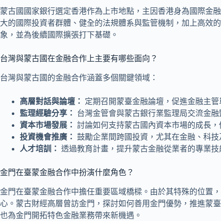
蒙古國國家銀行選定香港作為上市地點，主因香港身為國際金融
大的國際投資者群體、健全的法規體系與監管機制，加上高效的
象，並為後續國際擴張打下基礎。
台灣與蒙古國在金融合作上主要有哪些面向？
台灣與蒙古國的金融合作涵蓋多個關鍵領域：
高層對話與論壇：
定期召開蒙臺金融論壇，促進金融主管
監理經驗分享：
台灣金管會與蒙古銀行業監理局交流金融
資本市場發展：
討論如何支持蒙古國內資本市場的成長，
投資機會推廣：
鼓勵企業間跨國投資，尤其在金融、科技
人才培訓：
透過教育計畫，提升蒙古金融從業者的專業技
金門在臺蒙金融合作中扮演什麼角色？
金門在臺蒙金融合作中擔任重要區域橋樑。由於其特殊的位置，
心。蒙古財經高層曾訪金門，探討如何善用金門優勢，推進蒙臺
也為金門開拓特色金融業務帶來新機遇。