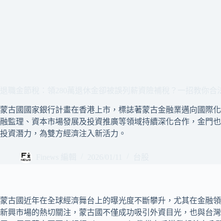
退職金節稅：領280萬退休金卻被誤列薪資險補稅？一招教你合
蒙古國國家銀行計畫在香港上市，標誌著蒙古金融業邁向國際化
融監理、資本市場發展及投資推廣等領域持續深化合作，金門也
投資潛力，為雙方經濟注入新活力。
Finews 編輯
2026/01/11
台股
蒙古國近年在全球經濟舞台上的曝光度不斷攀升，尤其在金融領
新興市場的熱切關注，蒙古國不僅成功吸引外資目光，也與台灣