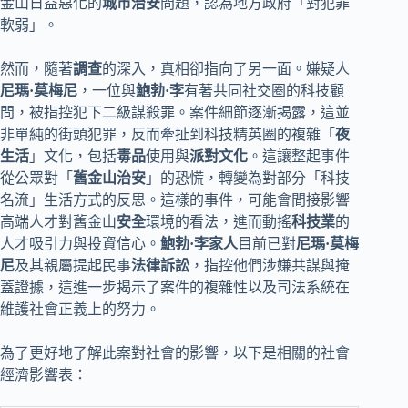
金山日益惡化的
城市治安
問題，認為地方政府「對犯罪
軟弱」。
然而，隨著
調查
的深入，真相卻指向了另一面。嫌疑人
尼瑪·莫梅尼
，一位與
鮑勃·李
有著共同社交圈的科技顧
問，被指控犯下二級謀殺罪。案件細節逐漸揭露，這並
非單純的街頭犯罪，反而牽扯到科技精英圈的複雜「
夜
生活
」文化，包括
毒品
使用與
派對文化
。這讓整起事件
從公眾對「
舊金山治安
」的恐慌，轉變為對部分「科技
名流」生活方式的反思。這樣的事件，可能會間接影響
高端人才對舊金山
安全
環境的看法，進而動搖
科技業
的
人才吸引力與投資信心。
鮑勃·李家人
目前已對
尼瑪·莫梅
尼
及其親屬提起民事
法律訴訟
，指控他們涉嫌共謀與掩
蓋證據，這進一步揭示了案件的複雜性以及司法系統在
維護社會正義上的努力。
為了更好地了解此案對社會的影響，以下是相關的社會
經濟影響表：