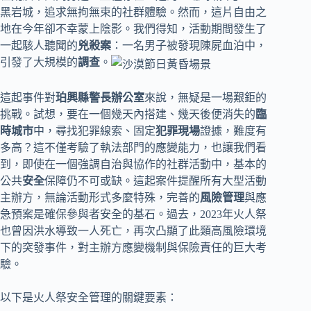
黑岩城，追求無拘無束的社群體驗。然而，這片自由之
地在今年卻不幸蒙上陰影。我們得知，活動期間發生了
一起駭人聽聞的
兇殺案
：一名男子被發現陳屍血泊中，
引發了大規模的
調查
。
這起事件對
珀興縣警長辦公室
來說，無疑是一場艱鉅的
挑戰。試想，要在一個幾天內搭建、幾天後便消失的
臨
時城市
中，尋找犯罪線索、固定
犯罪現場
證據，難度有
多高？這不僅考驗了執法部門的應變能力，也讓我們看
到，即使在一個強調自治與協作的社群活動中，基本的
公共
安全
保障仍不可或缺。這起案件提醒所有大型活動
主辦方，無論活動形式多麼特殊，完善的
風險管理
與應
急預案是確保參與者安全的基石。過去，2023年火人祭
也曾因洪水導致一人死亡，再次凸顯了此類高風險環境
下的突發事件，對主辦方應變機制與保險責任的巨大考
驗。
以下是火人祭安全管理的關鍵要素：