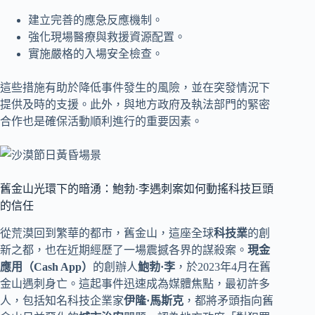
建立完善的應急反應機制。
強化現場醫療與救援資源配置。
實施嚴格的入場安全檢查。
這些措施有助於降低事件發生的風險，並在突發情況下
提供及時的支援。此外，與地方政府及執法部門的緊密
合作也是確保活動順利進行的重要因素。
舊金山光環下的暗湧：鮑勃·李遇刺案如何動搖科技巨頭
的信任
從荒漠回到繁華的都市，舊金山，這座全球
科技業
的創
新之都，也在近期經歷了一場震撼各界的謀殺案。
現金
應用（Cash App）
的創辦人
鮑勃·李
，於2023年4月在舊
金山遇刺身亡。這起事件迅速成為媒體焦點，最初許多
人，包括知名科技企業家
伊隆·馬斯克
，都將矛頭指向舊