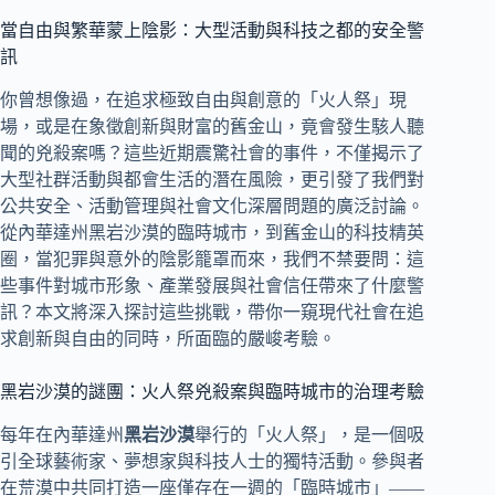
當自由與繁華蒙上陰影：大型活動與科技之都的安全警
訊
你曾想像過，在追求極致自由與創意的「火人祭」現
場，或是在象徵創新與財富的舊金山，竟會發生駭人聽
聞的兇殺案嗎？這些近期震驚社會的事件，不僅揭示了
大型社群活動與都會生活的潛在風險，更引發了我們對
公共安全、活動管理與社會文化深層問題的廣泛討論。
從內華達州黑岩沙漠的臨時城市，到舊金山的科技精英
圈，當犯罪與意外的陰影籠罩而來，我們不禁要問：這
些事件對城市形象、產業發展與社會信任帶來了什麼警
訊？本文將深入探討這些挑戰，帶你一窺現代社會在追
求創新與自由的同時，所面臨的嚴峻考驗。
黑岩沙漠的謎團：火人祭兇殺案與臨時城市的治理考驗
每年在內華達州
黑岩沙漠
舉行的「火人祭」，是一個吸
引全球藝術家、夢想家與科技人士的獨特活動。參與者
在荒漠中共同打造一座僅存在一週的「臨時城市」——