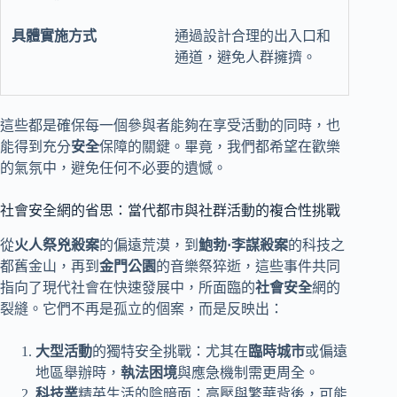
通過設計合理的出入口和
通道，避免人群擁擠。
這些都是確保每一個參與者能夠在享受活動的同時，也
能得到充分
安全
保障的關鍵。畢竟，我們都希望在歡樂
的氣氛中，避免任何不必要的遺憾。
社會安全網的省思：當代都市與社群活動的複合性挑戰
從
火人祭兇殺案
的偏遠荒漠，到
鮑勃·李謀殺案
的科技之
都舊金山，再到
金門公園
的音樂祭猝逝，這些事件共同
指向了現代社會在快速發展中，所面臨的
社會安全
網的
裂縫。它們不再是孤立的個案，而是反映出：
大型活動
的獨特安全挑戰：尤其在
臨時城市
或偏遠
地區舉辦時，
執法困境
與應急機制需更周全。
科技業
精英生活的陰暗面：高壓與繁華背後，可能