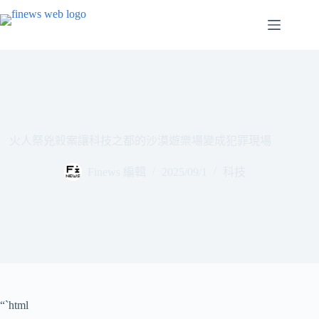
跳
至
主
要
內
容
火人祭兇殺案讓科技之都的沙漠遊樂場變成犯罪現場
Finews 編輯
2025/09/1
科技
“`html