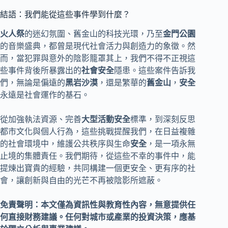
結語：我們能從這些事件學到什麼？
火人祭
的迷幻氛圍、舊金山的科技光環，乃至
金門公園
的音樂盛典，都曾是現代社會活力與創造力的象徵。然
而，當犯罪與意外的陰影籠罩其上，我們不得不正視這
些事件背後所暴露出的
社會安全
隱患。這些案件告訴我
們，無論是偏遠的
黑岩沙漠
，還是繁華的
舊金山
，
安全
永遠是社會運作的基石。
從加強執法資源、完善
大型活動安全
標準，到深刻反思
都市文化與個人行為，這些挑戰提醒我們，在日益複雜
的社會環境中，維護公共秩序與生命
安全
，是一項永無
止境的集體責任。我們期待，從這些不幸的事件中，能
提煉出寶貴的經驗，共同構建一個更安全、更有序的社
會，讓創新與自由的光芒不再被陰影所遮蔽。
免責聲明：本文僅為資訊性與教育性內容，無意提供任
何直接財務建議。任何對城市或產業的投資決策，應基