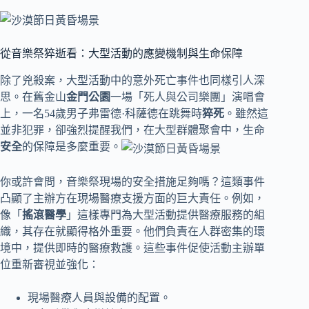
從音樂祭猝逝看：大型活動的應變機制與生命保障
除了兇殺案，大型活動中的意外死亡事件也同樣引人深
思。在舊金山
金門公園
一場「死人與公司樂團」演唱會
上，一名54歲男子弗雷德·科薩德在跳舞時
猝死
。雖然這
並非犯罪，卻強烈提醒我們，在大型群體聚會中，生命
安全
的保障是多麼重要。
你或許會問，音樂祭現場的安全措施足夠嗎？這類事件
凸顯了主辦方在現場醫療支援方面的巨大責任。例如，
像「
搖滾醫學
」這樣專門為大型活動提供醫療服務的組
織，其存在就顯得格外重要。他們負責在人群密集的環
境中，提供即時的醫療救護。這些事件促使活動主辦單
位重新審視並強化：
現場醫療人員與設備的配置。