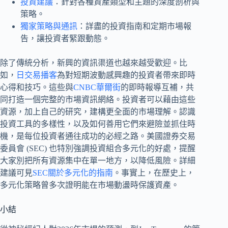
投資建議
：針對各種資產類型和主題的深度剖析與
策略。
獨家策略與通訊
：詳盡的投資指南和定期市場報
告，讓投資者緊跟動態。
除了傳統分析，新興的資訊渠道也越來越受歡迎。比
如，
日交易播客
為對短期波動感興趣的投資者帶來即時
心得和技巧。這些與
CNBC華爾街
的即時報導互補，共
同打造一個完整的市場資訊網絡。投資者可以藉由這些
資源，加上自己的研究，建構更全面的市場理解。認識
投資工具的多樣性，以及如何善用它們來避險並抓住時
機，是每位投資者通往成功的必經之路。美國證券交易
委員會 (SEC) 也特別強調投資組合多元化的好處，提醒
大家別把所有資源集中在單一地方，以降低風險。詳細
建議可見
SEC關於多元化的指南
。事實上，在歷史上，
多元化策略曾多次證明能在市場動盪時保護資產。
小結