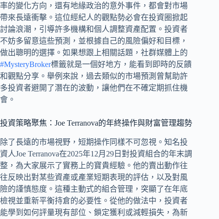
率的變化方向，還有地緣政治的意外事件，都會對市場
帶來長遠衝擊。這位經紀人的觀點勢必會在投資圈掀起
討論浪潮，引導許多機構和個人調整資產配置。投資者
不妨多留意這些預測，並根據自己的風險偏好和目標，
做出聰明的選擇。如果想跟上相關話題，社群媒體上的
#MysteryBroker
標籤就是一個好地方，能看到即時的反饋
和觀點分享。舉例來說，過去類似的市場預測曾幫助許
多投資者避開了潛在的波動，讓他們在不確定期抓住機
會。
投資策略聚焦：Joe Terranova的年終操作與財富管理趨勢
除了長遠的市場視野，短期操作同樣不可忽視。知名投
資人Joe Terranova在2025年12月29日對投資組合的年末調
整，為大家展示了實務上的寶貴經驗。他的賣出動作往
往反映出對某些資產或產業短期表現的評估，以及對風
險的謹慎態度。這種主動式的組合管理，突顯了在年底
檢視並重新平衡持倉的必要性。從他的做法中，投資者
能學到如何評量現有部位、鎖定獲利或減輕損失，為新