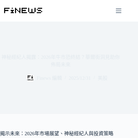
跳
至
主
要
內
容
神秘經紀人揭露：2026年牛市恐終結？華爾街洞見助你
佈局未來
Finews 編輯
2025/12/31
美股
揭示未來：2026年市場展望、神秘經紀人與投資策略