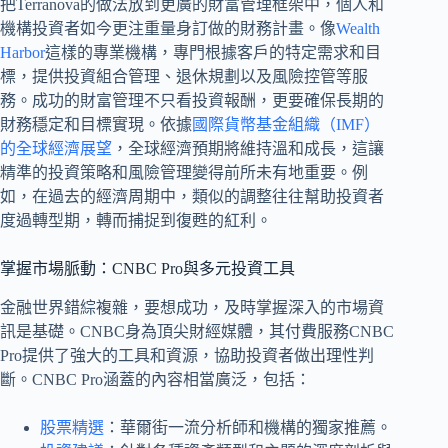
把Terranova的做法放到更廣的財富管理框架中，個人和
機構投資者如今更注重量身訂做的財務計畫。像
Wealth
Harbor
這樣的專業機構，專門根據客戶的特定需求和目
標，提供投資組合管理、退休規劃以及風險控管等服
務。成功的財富管理不只看投資報酬，更要確保長期的
財務穩定和目標實現。依據
國際貨幣基金組織（IMF）
的全球經濟展望
，全球經濟預期將維持溫和成長，這讓
精準的投資策略和風險管理變得前所未有地重要。例
如，在過去的經濟周期中，類似的調整往往幫助投資者
度過轉型期，轉而捕捉到復甦的紅利。
掌握市場脈動：CNBC Pro與多元投資工具
金融世界錯綜複雜，要想成功，及時掌握深入的市場資
訊是基礎。CNBC身為頂尖財經媒體，其付費服務CNBC
Pro提供了強大的工具和資源，協助投資者做出理性判
斷。CNBC Pro涵蓋的內容相當廣泛，包括：
股票精選
：華爾街一流分析師和機構的獨家推薦。