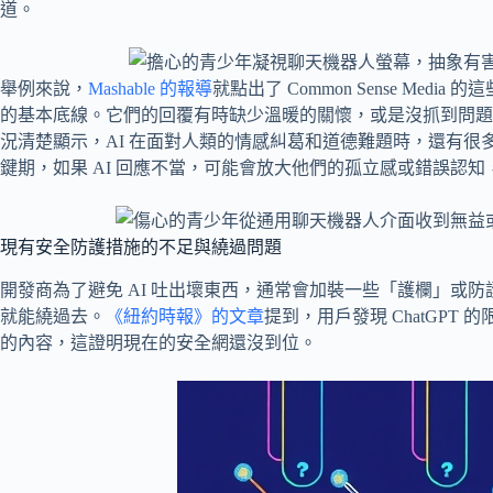
道。
舉例來說，
Mashable 的報導
就點出了 Common Sense Med
的基本底線。它們的回覆有時缺少溫暖的關懷，或是沒抓到問題
況清楚顯示，AI 在面對人類的情感糾葛和道德難題時，還有
鍵期，如果 AI 回應不當，可能會放大他們的孤立感或錯誤認
現有安全防護措施的不足與繞過問題
開發商為了避免 AI 吐出壞東西，通常會加裝一些「護欄」或
就能繞過去。
《紐約時報》的文章
提到，用戶發現 ChatGP
的內容，這證明現在的安全網還沒到位。