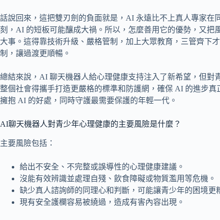
話說回來，這把雙刃劍的負面就是，AI 永遠比不上真人專家
刻，AI 的短板可能釀成大禍。所以，怎麼善用它的優勢，又
大事。這得靠技術升級、嚴格管制，加上大眾教育，三管齊下才行
制，讓過渡更順暢。
總結來說，AI 聊天機器人給心理健康支持注入了新希望，但
整個社會得攜手打造更嚴格的標準和防護網，確保 AI 的進步
擁抱 AI 的好處，同時守護最需要保護的年輕一代。
AI聊天機器人對青少年心理健康的主要風險是什麼？
主要風險包括：
給出不安全、不完整或誤導性的心理健康建議。
沒能有效辨識並處理自殘、飲食障礙或物質濫用等危機。
缺少真人諮詢師的同理心和判斷，可能讓青少年的困境更
現有安全護欄容易被繞過，造成有害內容出現。