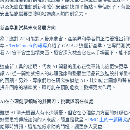
以及怎麼在推動創新和確保安全間找到平衡點。舉個例子，有些
安全措施需要更聰明地適應人類的創造力。
新基準測試與未來發展方向
為了應對 AI 可能對人帶來危害，產業界和學者們正忙著推出
準。
TechCrunch 的報導
介紹了 GAIA-2 這個新基準，它專
看 AI 會不會生出壞東西，還會深入檢查它在棘手場面下，能
這些新工具的出現，代表 AI 開發的重心正從單純比誰更快更
讓 AI 從一開始就把人的心理健康和整體生活品質放進設計考
的回饋。另外，專家們也在研究多模態 AI，比如結合圖像和
提升回應的精準度，還可能在預防危機上發揮更大作用。
AI在心理健康領域的雙面刃：挑戰與潛在益處
雖然 AI 聊天機器人有不少隱憂，但它在心理健康方面的好處
好意思找傳統諮詢的人來說，簡直是救星。
PMC 上的一篇研究
給即時資訊，還能拉低求助的門檻，讓更多人受益。