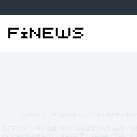
跳
至
主
要
內
容
AI基準測試：您的聊天機器人安全嗎？揭露青少年心
最新研究揭示AI聊天機器人對青少年心理健康的潛在威脅，特
現有安全護欄易被繞過，引發各界擔憂。面對挑戰，業界正開發G