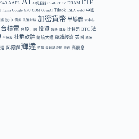
AI
ETF
AAPL
0940
DRAM
AI伺服器
ChatGPT
CZ
Tiktok
中國
d
figma
Google
GPU
ODM
OpenAI
TSLA
web3
加密貨幣
半導體
中國股市
債券
先進封裝
去中心
台積電
投資
法
台股
比特幣 BTC
川普
散熱
日股
規
社群軟體
總體經濟
美國
總統大選
生技股
能源
輝達
記憶體
航運
高股息
遊艇
零知識證明
電商