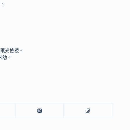
助。
判眼光檢視。
求助。