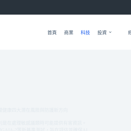
首頁
商業
科技
投資
理健康四大潛在風險與防護新方向
別是在處理敏感議題時可能提供有害資訊。
AIA-2等新基準測試，旨在評估並確保AI