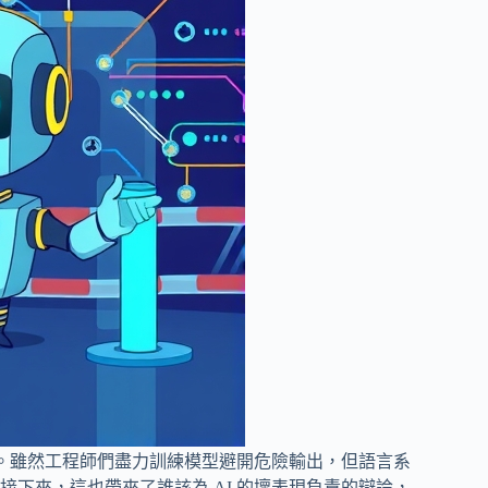
題。雖然工程師們盡力訓練模型避開危險輸出，但語言系
下來，這也帶來了誰該為 AI 的壞表現負責的辯論，