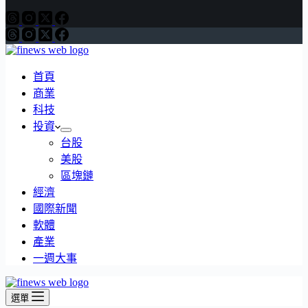
首頁
商業
科技
投資
台股
美股
區塊鏈
經濟
國際新聞
軟體
產業
一週大事
選單