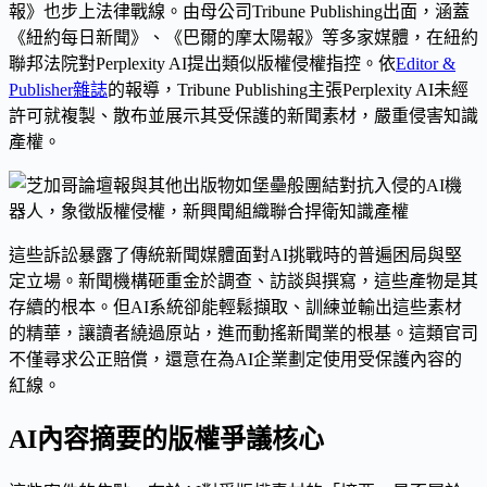
報》也步上法律戰線。由母公司Tribune Publishing出面，涵蓋
《紐約每日新聞》、《巴爾的摩太陽報》等多家媒體，在紐約
聯邦法院對Perplexity AI提出類似版權侵權指控。依
Editor &
Publisher雜誌
的報導，Tribune Publishing主張Perplexity AI未經
許可就複製、散布並展示其受保護的新聞素材，嚴重侵害知識
產權。
這些訴訟暴露了傳統新聞媒體面對AI挑戰時的普遍困局與堅
定立場。新聞機構砸重金於調查、訪談與撰寫，這些產物是其
存續的根本。但AI系統卻能輕鬆擷取、訓練並輸出這些素材
的精華，讓讀者繞過原站，進而動搖新聞業的根基。這類官司
不僅尋求公正賠償，還意在為AI企業劃定使用受保護內容的
紅線。
AI內容摘要的版權爭議核心