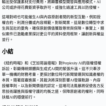
輸出受保護素材支付費用，將顛覆模型開發與應用模式。AI
公司或許得花費鉅資爭取許可，或強化過濾工具以防侵權。
這場對峙也可能催生AI與內容原創者間的新型互動，例如授
權合約、利潤分攤或內容規範。對新聞業，這是數位轉型中求
生與茁壯的要角，確保原創價值獲致尊崇與保障。事實上，類
似案件已激勵產業探討更公平的資料使用框架，讓創新與權益
並行。
小結
《紐約時報》和《芝加哥論壇報》對Perplexity AI的版權侵權
訴訟，彰顯傳統媒體與生成式AI間的緊張升溫。這不只牽涉
單一機構的財務考量，更探討數位時代新聞營運與知識產權的
本質。隨著庭審進展，其裁決將深刻影響AI發展軌跡、內容
授權準則，以及新聞價值的認定。這場司法風暴將促使各方反
思技術躍進與版權守護的均衡之道，保障原創者的權利，同時
扶植AI的穩健前行。