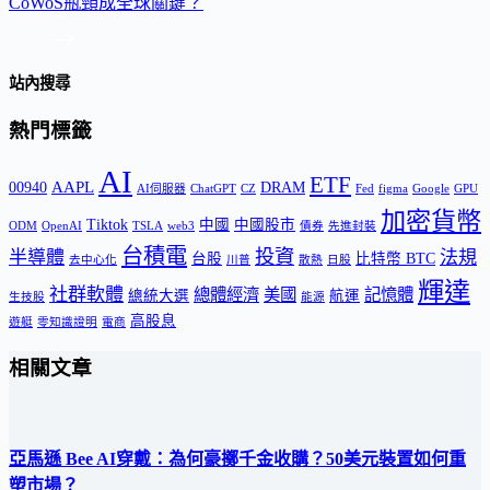
CoWoS瓶頸成全球關鍵？
站內搜尋
熱門標籤
AI
ETF
AAPL
00940
DRAM
AI伺服器
ChatGPT
CZ
Fed
figma
Google
GPU
加密貨幣
Tiktok
中國
中國股市
ODM
OpenAI
TSLA
web3
債券
先進封裝
台積電
投資
半導體
法規
台股
比特幣 BTC
去中心化
川普
散熱
日股
輝達
社群軟體
總體經濟
美國
記憶體
總統大選
航運
生技股
能源
高股息
遊艇
零知識證明
電商
相關文章
亞馬遜 Bee AI穿戴：為何豪擲千金收購？50美元裝置如何重
塑市場？