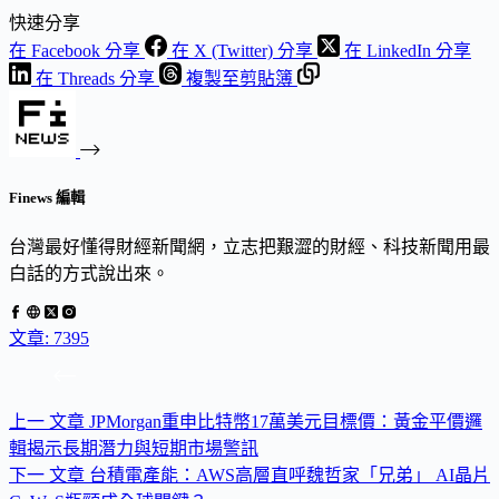
快速分享
在 Facebook 分享
在 X (Twitter) 分享
在 LinkedIn 分享
在 Threads 分享
複製至剪貼簿
Finews 編輯
台灣最好懂得財經新聞網，立志把艱澀的財經、科技新聞用最
白話的方式說出來。
文章: 7395
上一
文章
JPMorgan重申比特幣17萬美元目標價：黃金平價邏
輯揭示長期潛力與短期市場警訊
下一
文章
台積電產能：AWS高層直呼魏哲家「兄弟」 AI晶片