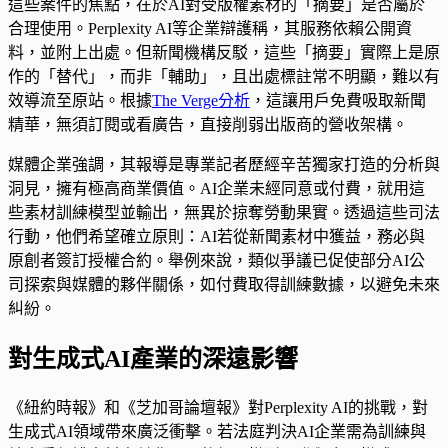
這些案件的焦點，在於AI對受版權素材的「摘要」是否屬於
合理使用。Perplexity AI等企業辯護稱，其服務依賴公開資
料，並附上出處。但新聞機構反駁，這些「摘要」實際上是原
作的「替代」，而非「輔助」，且出處標註常不明顯，難以有
效導流至原站。根據
The Verge分析
，這讓用戶免費吸取新聞
精華，無須訂閱或看廣告，直接削弱出版商的營收架構。
媒體企業強調，其報導是專業記者歷經辛苦獨家打造的分析與
洞見，擁有極高商業價值。AI企業未經同意或付費，就用這
些素材訓練模型並輸出，無異於掠奪勞動果實。透過這些司法
行動，他們希望確立原則：AI若從新聞素材中獲益，務必與
原創者簽訂授權合約。舉例來說，類似爭議已促使部分AI公
司探索與媒體的夥伴關係，如付費取得訓練數據，以避免未來
糾紛。
對生成式AI產業的深遠影響
《紐約時報》和《芝加哥論壇報》對Perplexity AI的挑戰，對
生成式AI領域帶來廣泛衝擊。若法庭判決AI企業需為訓練與