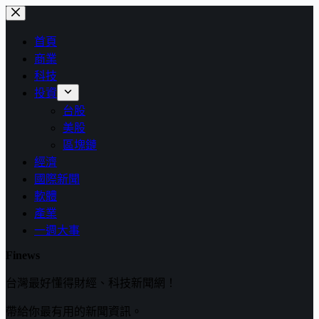
跳
至
首頁
主
商業
要
科技
內
投資
容
台股
美股
區塊鏈
經濟
國際新聞
軟體
產業
一週大事
Finews
台灣最好懂得財經、科技新聞網！
帶給你最有用的新聞資訊。