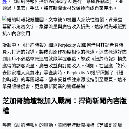
導
，《紐約時報》控訴Perplexity AI進行「系統性竊盜」，並
透過「鬼寫」手法，將其新聞素材改頭換面成自家產出。
訴狀中，《紐約時報》細述Perplexity AI如何借用其記者費時
費力打造的報導，製成與原作極度相似的概述。這些概述詳盡
到用戶不必點擊原連結就能掌握要點，導致《紐約時報》損失
應得的訪客流量、廣告收益與訂閱收入。例如，在回應「如何
去除家裡大麻氣味」等查詢時，Perplexity AI幾乎照搬了《紐
約時報》的專題報導，卻未妥善標註來源或指引至原頁。這不
單是版權侵害，更直擊新聞業的營運基礎。
芝加哥論壇報加入戰局：捍衛新聞內容版
權
呼應《紐約時報》的舉動，美國老牌新聞機構《芝加哥論壇