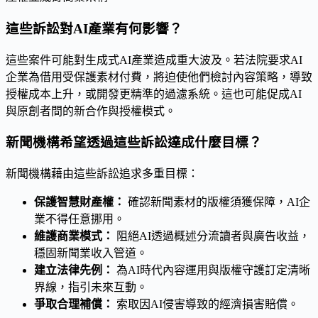
這些訴訟對AI產業有何影響？
這些案件可能對生成式AI產業造成重大波及。若法院要求AI
企業為借用受保護素材付費，將迫使他們檢討內容策略，導致
授權成本上升，或開發更精準的過濾系統。這也可能促成AI
與原創者間的新合作與授權模式。
新聞機構希望透過這些訴訟達成什麼目標？
新聞機構藉由這些訴訟追求多重目標：
保護智慧財產權：
確認新聞素材的版權須獲保障，AI企
業不得任意挪用。
維護商業模式：
阻絕AI透過概述分流讀者與廣告收益，
穩固新聞業收入管道。
建立法律先例：
為AI時代內容運用與版權守護訂定清晰
界線，指引未來互動。
爭取合理補償：
索取因AI侵害導致的經濟損害賠償。