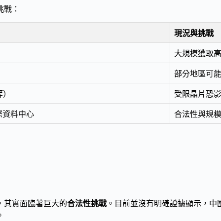
挑戰：
現況與挑戰
大規模獲取
部分地區可
等）
受限晶片恐
際資料中心
合法性與規
，其實面臨著巨大的
合法性挑戰
。目前並沒有明確證據顯示，中
。