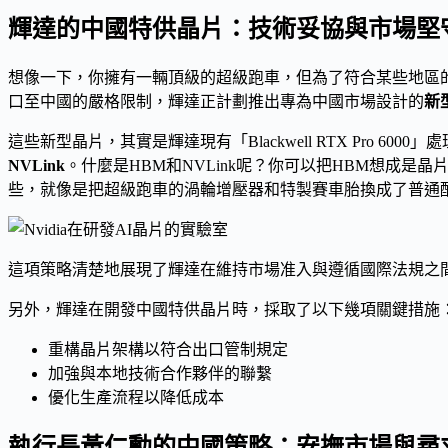
輝達的中國特供晶片：技術妥協與市場堅
想像一下，你擁有一輛頂級的超級跑車，但為了符合某些地區
口至中國的嚴格限制，輝達正計劃推出專為中國市場設計的
新
這些新型晶片，其實是輝達現有「Blackwell RTX Pro
NVLink
。什麼是HBM和NVLink呢？你可以把HBM想成
些，就像是把超級跑車的渦輪增壓器和特製賽車胎換成了普通
這項策略清楚地展現了輝達在維持市場准入與遵循國際法規之
另外，輝達在開發中國特供晶片時，採取了以下幾項關鍵措施
重構晶片架構以符合出口管制規定
加強與本地技術合作夥伴的聯繫
優化生產流程以降低成本
執行長黃仁勳的中國策略：安撫市場與尋