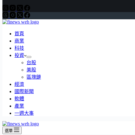
首頁
商業
科技
投資
台股
美股
區塊鏈
經濟
國際新聞
軟體
產業
一週大事
選單