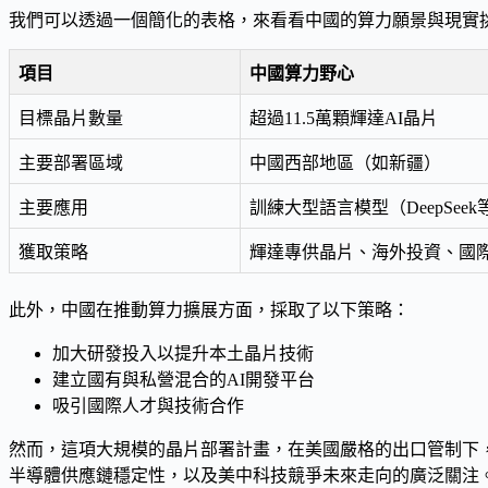
我們可以透過一個簡化的表格，來看看中國的算力願景與現實
項目
中國算力野心
目標晶片數量
超過11.5萬顆輝達AI晶片
主要部署區域
中國西部地區（如新疆）
主要應用
訓練大型語言模型（DeepSeek
獲取策略
輝達專供晶片、海外投資、國
此外，中國在推動算力擴展方面，採取了以下策略：
加大研發投入以提升本土晶片技術
建立國有與私營混合的AI開發平台
吸引國際人才與技術合作
然而，這項大規模的晶片部署計畫，在美國嚴格的出口管制下
半導體供應鏈穩定性，以及美中科技競爭未來走向的廣泛關注