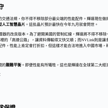
守
的交通法規，你不得不移除部分最尖端的性能配件。輝達現在做
型人工智慧晶片
。這批晶片預計最快在今年九月就會問世。
 6000」處理器的改良版本。為了避開美國的管制紅線，輝達將不得不
是晶片裡的「高速公路」，讓資料傳輸得又快又順；而NVLink則
配件，性能上肯定會打折扣，但這樣才能合法地進入中國市場，
間的
艱難平衡
。即便性能有所犧牲，這也是輝達在全球第二大經
：
求保證