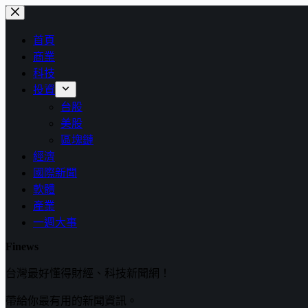
跳
至
首頁
主
商業
要
科技
內
投資
容
台股
美股
區塊鏈
經濟
國際新聞
軟體
產業
一週大事
Finews
台灣最好懂得財經、科技新聞網！
帶給你最有用的新聞資訊。