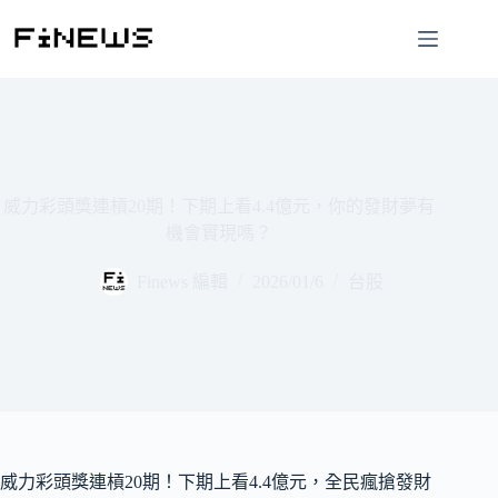
跳
至
主
要
內
容
威力彩頭獎連槓20期！下期上看4.4億元，你的發財夢有
機會實現嗎？
Finews 編輯
2026/01/6
台股
威力彩頭獎連槓20期！下期上看4.4億元，全民瘋搶發財