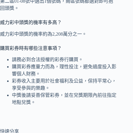
第二區01-08號中選出1個號碼，兩區號碼都選對即可抱
回頭獎。
威力彩中頭獎的機率有多高？
威力彩中頭獎的機率約為2,208萬分之一。
購買彩券時有哪些注意事項？
請務必到合法授權的彩券行購買。
購買彩券應量力而為，理性投注，避免過度投入影
響個人財務。
彩券收入主要用於社會福利及公益，保持平常心，
享受參與的樂趣。
中獎後請妥善保管彩券，並在兌獎期限內前往指定
地點兌獎。
快速分享