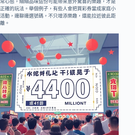
常心態，細細品味這份可能帶來意外驚喜的樂趣，才是
正確的玩法。舉個例子，有些人會把買彩券當成家庭小
活動，邊聊邊選號碼，不只增添樂趣，還能拉近彼此距
離。