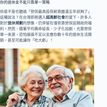
你的退休金不能只靠單一策略
你是不是也聽過「勞保最高投保薪資繳滿五年就夠了」
這種說法？在台灣即將邁入
超高齡社會
的當下，許多人
對於
退休規劃
的想像，仍停留在僅依靠勞保這類政府福
利。然而，隨著平均壽命延長、少子化加劇，光靠勞保
單一來源，恐怕遠遠不足以支應你數十年的退休生活開
銷，甚至可能讓你「吃大虧」！