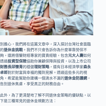
別擔心，我們將在這篇文章中，深入探討台灣社會面臨
的
退休金挑戰
。我們不只會告訴你為什麼單靠勞保不
夠，還將借鑒財經專家的寶貴經驗，包含
元大人壽
如何
透過
投資型保險
協助你兼顧保障與投資，以及上市公司
財務長邱懷青
的穩健
理財策略
，還有日本經濟學家
森永
卓郎
對於財富與幸福的獨到見解。透過這些多元的視
角，希望能幫助你建構一個滴水不漏的
退休金防護網
，
告別退休焦慮，享受真正的財務自由。
此外，為了更清楚地了解不同退休金策略的優缺點，以
下是三種常見的退休金規劃方法：