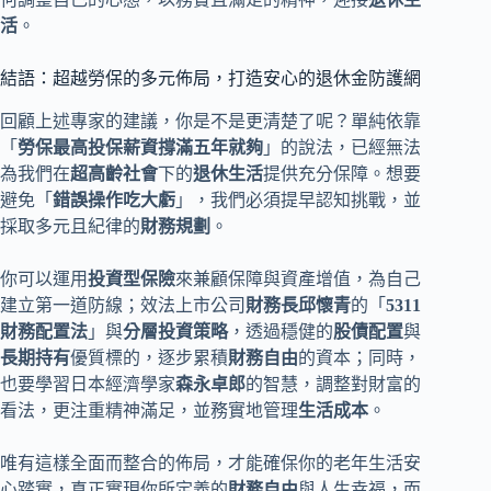
活
。
結語：超越勞保的多元佈局，打造安心的退休金防護網
回顧上述專家的建議，你是不是更清楚了呢？單純依靠
「
勞保最高投保薪資撐滿五年就夠
」的說法，已經無法
為我們在
超高齡社會
下的
退休生活
提供充分保障。想要
避免「
錯誤操作吃大虧
」，我們必須提早認知挑戰，並
採取多元且紀律的
財務規劃
。
你可以運用
投資型保險
來兼顧保障與資產增值，為自己
建立第一道防線；效法上市公司
財務長邱懷青
的「
5311
財務配置法
」與
分層投資策略
，透過穩健的
股債配置
與
長期持有
優質標的，逐步累積
財務自由
的資本；同時，
也要學習日本經濟學家
森永卓郎
的智慧，調整對財富的
看法，更注重精神滿足，並務實地管理
生活成本
。
唯有這樣全面而整合的佈局，才能確保你的老年生活安
心踏實，真正實現你所定義的
財務自由
與人生幸福，而