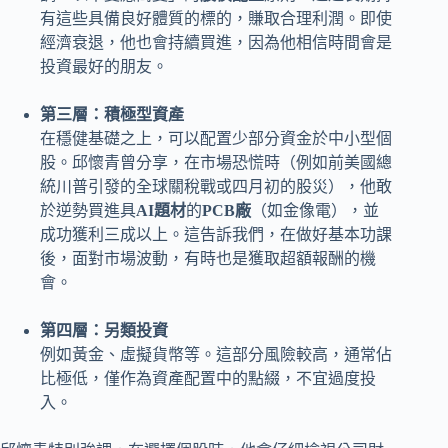
有這些具備良好體質的標的，賺取合理利潤。即使
經濟衰退，他也會持續買進，因為他相信時間會是
投資最好的朋友。
第三層：積極型資產
在穩健基礎之上，可以配置少部分資金於中小型個
股。邱懷青曾分享，在市場恐慌時（例如前美國總
統川普引發的全球關稅戰或四月初的股災），他敢
於逆勢買進具
AI題材
的
PCB廠
（如金像電），並
成功獲利三成以上。這告訴我們，在做好基本功課
後，面對市場波動，有時也是獲取超額報酬的機
會。
第四層：另類投資
例如黃金、虛擬貨幣等。這部分風險較高，通常佔
比極低，僅作為資產配置中的點綴，不宜過度投
入。