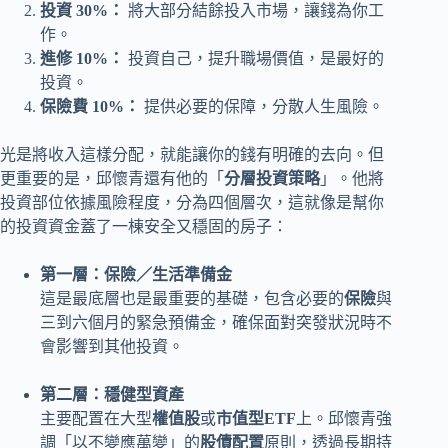
投資 30%：
將大部分結餘投入市場，讓錢為你工
作。
進修 10%：
投資自己，提升職場價值，是最好的
投資。
保險費 10%：
提供必要的保障，分散人生風險。
光是將收入這樣分配，就能讓你的錢有明確的去向。但
更重要的是，邱懷青還有他的「
分層投資策略
」。他將
投資部位依據風險程度，分為四個層次，這就像是幫你
的投資資金蓋了一棟安全又穩固的房子：
第一層：保險／生活準備金
這是最底層也是最重要的基礎，包含必要的
保險
與
三到六個月的緊急預備金，確保面對突發狀況時不
會影響到其他投資。
第二層：穩健型資產
主要配置在大型
權值股
或
市值型ETF
上。邱懷青強
調「以不變應萬變」的
股債配置
原則，透過長期持