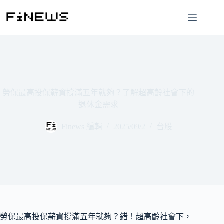
跳
至
主
要
內
容
勞保最高投保薪資撐滿五年就夠？了解超高齡社會下的
退休金需求
Finews 編輯
2025/09/2
台股
勞保最高投保薪資撐滿五年就夠？錯！超高齡社會下，