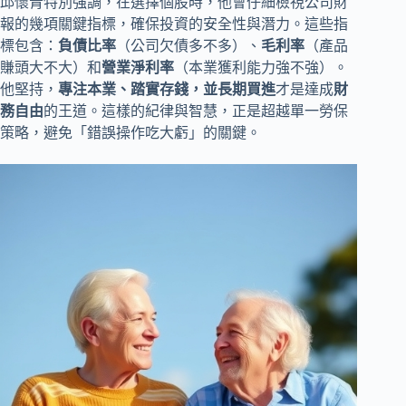
邱懷青特別強調，在選擇個股時，他會仔細檢視公司財
報的幾項關鍵指標，確保投資的安全性與潛力。這些指
標包含：
負債比率
（公司欠債多不多）、
毛利率
（產品
賺頭大不大）和
營業淨利率
（本業獲利能力強不強）。
他堅持，
專注本業、踏實存錢，並長期買進
才是達成
財
務自由
的王道。這樣的紀律與智慧，正是超越單一勞保
策略，避免「錯誤操作吃大虧」的關鍵。