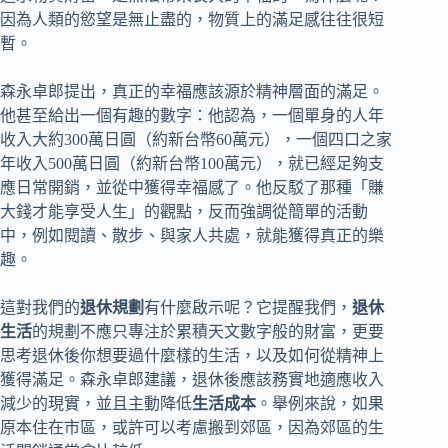
因為人類的慾望是無止盡的，物質上的滿足感往往很短
暫。
森永卓郎提出，真正的幸福應該源於精神層面的滿足。
他甚至給出一個有趣的數字：他認為，一個單身的人年
收入大約300萬日圓（約新台幣60萬元），一個四口之家
年收入500萬日圓（約新台幣100萬元），就已經足夠支
應日常開銷，並從中獲得幸福感了。他反駁了那種「賺
大錢才能享受人生」的觀點，反而強調從簡單的活動
中，例如閱讀、散步、與家人共處，就能獲得真正的樂
趣。
這對我們的
退休規劃
有什麼啟示呢？它提醒我們，
退休
生活
的規劃不應只專注於累積天文數字般的財富，更要
思考退休後你想要過什麼樣的生活，以及如何從精神上
獲得滿足。森永卓郎建議，退休後應該務實地適應收入
減少的現實，並且主動降低
生活成本
。舉例來說，如果
原本住在市區，或許可以考慮搬到郊區，因為郊區的生