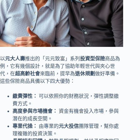
以
元大人壽
推出的「元元致富」系列
投資型保險
商品為
例，它有幾個設計，就是為了協助年輕世代與夾心世
代，在
超高齡社會
來臨前，提早為
退休規劃
做好準備。
這些保險商品具備以下四大優勢：
繳費彈性：
可以依照你的財務狀況，彈性調整繳
費方式。
高度參與市場機會：
資金有機會投入市場，參與
潛在的成長空間。
專業代操：
由專業的
元大投信
團隊管理，幫你處
理複雜的投資決策。