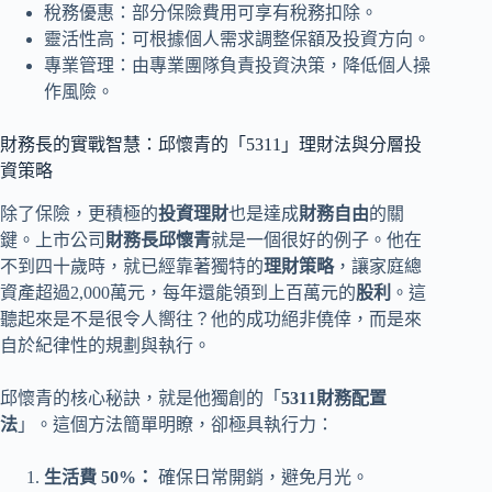
稅務優惠：部分保險費用可享有稅務扣除。
靈活性高：可根據個人需求調整保額及投資方向。
專業管理：由專業團隊負責投資決策，降低個人操
作風險。
財務長的實戰智慧：邱懷青的「5311」理財法與分層投
資策略
除了保險，更積極的
投資理財
也是達成
財務自由
的關
鍵。上市公司
財務長邱懷青
就是一個很好的例子。他在
不到四十歲時，就已經靠著獨特的
理財策略
，讓家庭總
資產超過2,000萬元，每年還能領到上百萬元的
股利
。這
聽起來是不是很令人嚮往？他的成功絕非僥倖，而是來
自於紀律性的規劃與執行。
邱懷青的核心秘訣，就是他獨創的「
5311財務配置
法
」。這個方法簡單明瞭，卻極具執行力：
生活費 50%：
確保日常開銷，避免月光。