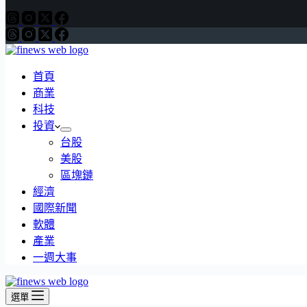
首頁
商業
科技
投資
台股
美股
區塊鏈
經濟
國際新聞
軟體
產業
一週大事
選單