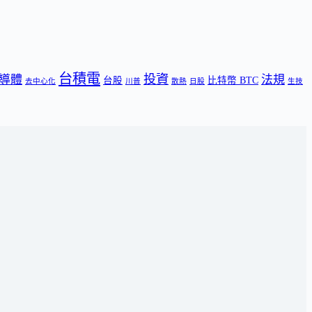
台積電
投資
導體
法規
台股
比特幣 BTC
去中心化
川普
散熱
日股
生技