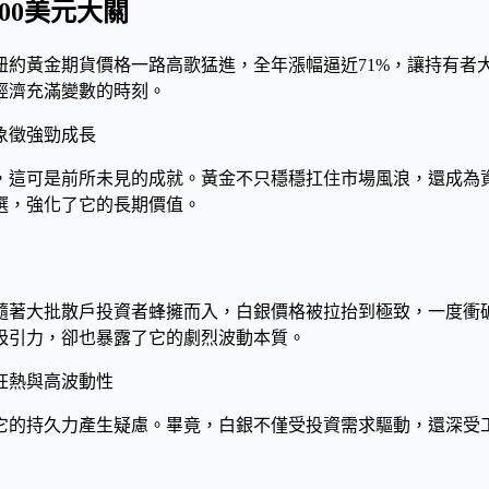
00美元大關
。紐約黃金期貨價格一路高歌猛進，全年漲幅逼近71%，讓持有
經濟充滿變數的時刻。
檻，這可是前所未見的成就。黃金不只穩穩扛住市場風浪，還成
選，強化了它的長期價值。
。隨著大批散戶投資者蜂擁而入，白銀價格被拉抬到極致，一度衝破
吸引力，卻也暴露了它的劇烈波動本質。
它的持久力產生疑慮。畢竟，白銀不僅受投資需求驅動，還深受