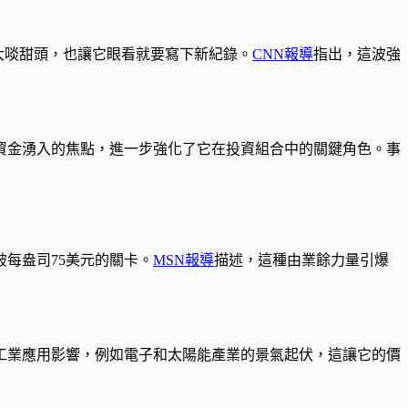
者大啖甜頭，也讓它眼看就要寫下新紀錄。
CNN報導
指出，這波強
為資金湧入的焦點，進一步強化了它在投資組合中的關鍵角色。事
每盎司75美元的關卡。
MSN報導
描述，這種由業餘力量引爆
工業應用影響，例如電子和太陽能產業的景氣起伏，這讓它的價