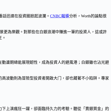
。這番話迅速在投資圈掀起波瀾。
CNBC報導
分析，Worth的論點很
前景更為樂觀。對那些在白銀浪潮中賺進一筆的投資人，這或許
正。
金在動盪期總能展現韌性，成為投資人的避風港；白銀雖也沾光避
的高波動則為冒險型投資者開啟大门，卻也藏著不小陷阱。專家
助力下上演瘋狂一躍，卻面臨持久力的考驗。聽從「賣銀買金」的