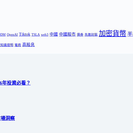
加密貨幣
半
Tiktok
中國
中國股市
ODM
OpenAI
TSLA
web3
債券
先進封裝
高股息
零知識證明
電商
026年投資必看？
市場洞察