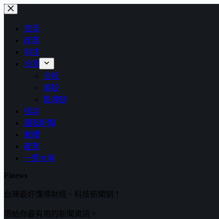
跳
至
首頁
主
商業
要
科技
內
投資
容
台股
美股
區塊鏈
經濟
國際新聞
軟體
產業
一週大事
Finews
台灣最好懂得財經、科技新聞網！
帶給你最有用的新聞資訊。