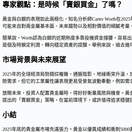
專家觀點：是時候「賣銀買金」了嗎？
黃金與白銀的表現如此兩極化，知名分析師Carter Worth
可能來自對兩金屬基本面、未來趨勢以及相對價值的細膩考量
簡單說，Worth認為白銀的近期熱度多靠投機資金撐腰，容
是個及時鎖定利潤、轉向穩定資產的提醒。舉例來說，過去幾
市場背景與未來展望
2025年的全球經濟局勢錯綜複雜，通脹陰影、地緣衝突升溫
險需求，但它的工業屬性讓表現更易受景氣波動牽動，例如需
放眼未來，投資人配置貴金屬時，得好好衡量風險與機會。黃
提出的「賣銀買金」策略，在當前環境下，或許值得追求穩健
小結
2025年底的貴金屬市場充滿張力。黃金以優異成績和衝刺5