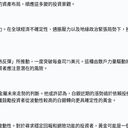
的資產布局，順應這多變的投資景觀。
引力。在全球經濟不確定性、通脹壓力以及地緣政治緊張局勢下
狂熱反彈」所推動，一度突破每盎司75美元。這種由散戶力量驅
資者應注意潛在的風險。
於對兩種貴金屬未來走勢的判斷。他或許認為，白銀近期的漲勢過於依
議鼓勵投資者從波動性較高的白銀轉向更具確定性的黃金。
烈波動性。對於尋求穩定回報和避險功能的投資者，黃金可能是