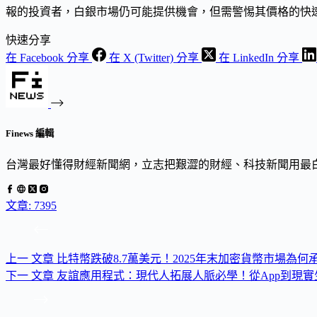
報的投資者，白銀市場仍可能提供機會，但需警惕其價格的快
快速分享
在 Facebook 分享
在 X (Twitter) 分享
在 LinkedIn 分享
Finews 編輯
台灣最好懂得財經新聞網，立志把艱澀的財經、科技新聞用最
文章: 7395
上一
文章
比特幣跌破8.7萬美元！2025年末加密貨幣市場為
下一
文章
友誼應用程式：現代人拓展人脈必學！從App到現實