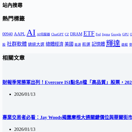
站內搜尋
熱門標籤
AI
ETF
AAPL
00940
DRAM
AI伺服器
ChatGPT
CZ
Fed
figma
Google
GPU
輝達
社群軟體
總體經濟
美國
記憶體
總統大選
航運
股
能源
遊艇
相關文章
財報季常勝軍出列！Evercore ISI點名8檔「高品質」股票，2
2026/01/13
專業交易者必看：Jay Woods揭露摩根大通關鍵價位與華爾街
2026/01/13