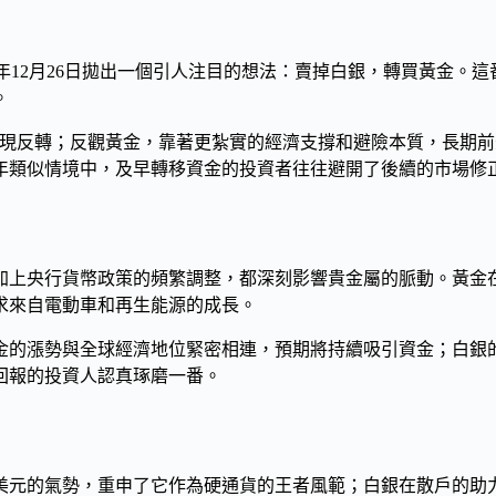
在2025年12月26日拋出一個引人注目的想法：賣掉白銀，轉買黃金
。
易出現反轉；反觀黃金，靠著更紮實的經濟支撐和避險本質，長期
年類似情境中，及早轉移資金的投資者往往避開了後續的市場修
，加上央行貨幣政策的頻繁調整，都深刻影響貴金屬的脈動。黃
求來自電動車和再生能源的成長。
金的漲勢與全球經濟地位緊密相連，預期將持續吸引資金；白銀
回報的投資人認真琢磨一番。
000美元的氣勢，重申了它作為硬通貨的王者風範；白銀在散戶的