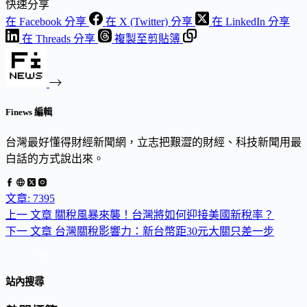
快速分享
在 Facebook 分享
在 X (Twitter) 分享
在 LinkedIn 分享
在 Threads 分享
複製至剪貼簿
Finews 編輯
台灣最好懂得財經新聞網，立志把艱澀的財經、科技新聞用最
白話的方式說出來。
文章: 7395
上一
文章
關稅風暴來襲！台灣將如何迎接美國新稅率？
下一
文章
台灣關稅影響力：新台幣距30元大關只差一步
站內搜尋