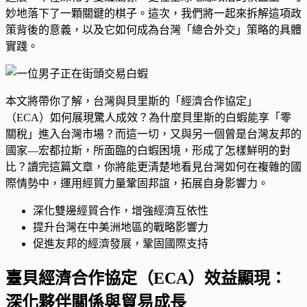
妙地落下了一顆關鍵的棋子。這次，我們將一起來拆解這項政
策背後的意義，以及它如何成為台灣「總合外交」策略的具體
實踐。
本文將帶你了解，台灣與貝里斯的「經濟合作協定」
（ECA）如何展現驚人成效？為什麼貝里斯的白蝦能享「零
關稅」進入台灣市場？而這一切，又與另一個曾是台灣友邦的
國家—宏都拉斯，所面臨的白蝦困境，形成了怎樣鮮明的對
比？讀完這篇文章，你將能更清楚地看見台灣如何在複雜的國
際情勢中，運用經貿力量鞏固邦誼，拓展自身影響力。
深化雙邊經貿合作，增強經濟互依性
提升台灣在中美洲地區的戰略影響力
促進友邦的經濟發展，鞏固國際支持
臺貝經濟合作協定（ECA）效益顯現：
深化夥伴關係與貿易成長