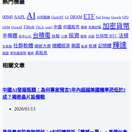
熱門標籤
AI
ETF
AAPL
00940
DRAM
AI伺服器
ChatGPT
CZ
Fed
figma
Google
GPU
加密貨幣
Tiktok
中國
中國股市
ODM
OpenAI
TSLA
web3
債券
先進封裝
台積電
投資
半導體
法規
台股
比特幣 BTC
去中心化
川普
散熱
日股
輝達
社群軟體
總體經濟
美國
記憶體
總統大選
航運
生技股
能源
高股息
遊艇
零知識證明
電商
相關文章
中國AI發展瓶頸：為何專家預言5年內超越美國機率恐低於2
成？揭密晶片設備戰
2026/01/13