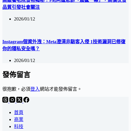
高級養老院食物揭秘：9旬阿嬤悲訴「震撼一幕」，高價伙食
品質引發社會關注
2026/01/12
Instagram個資外洩：Meta澄清非駭客入侵 1技術漏洞已修復
你的隱私安全嗎？
2026/01/12
發佈留言
很抱歉，必須
登入
網站才能發佈留言。
首頁
商業
科技