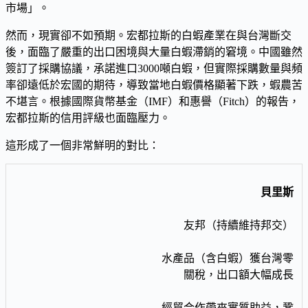
市場」。
然而，現實卻不如預期。宏都拉斯的白蝦產業在與台灣斷交
後，面臨了嚴重的出口困境與大量白蝦滯銷的窘境。中國雖然
簽訂了採購協議，承諾進口3000噸白蝦，但實際採購數量與頻
率卻遠低於宏國的期待，導致當地白蝦價格顯著下跌，蝦農苦
不堪言。根據國際貨幣基金（IMF）和惠譽（Fitch）的報告，
宏都拉斯的信用評級也面臨壓力。
這形成了一個非常鮮明的對比：
貝里斯
友邦（持續維持邦交）
水產品（含白蝦）獲台灣零
關稅，出口額大幅成長
經貿合作帶來實質助益，鞏