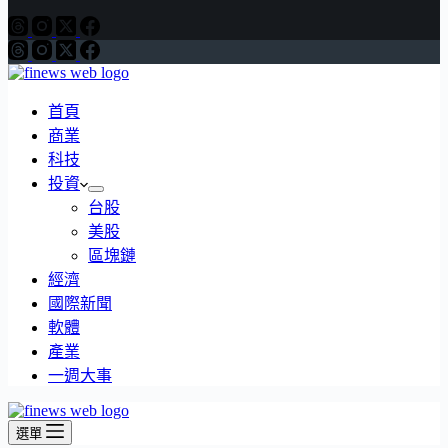
首頁
商業
科技
投資
台股
美股
區塊鏈
經濟
國際新聞
軟體
產業
一週大事
選單