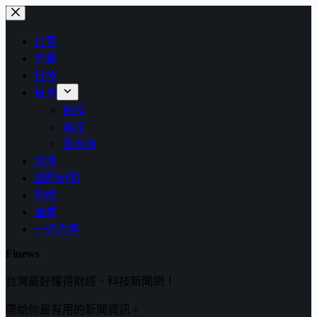
跳
至
首頁
主
商業
要
科技
內
投資
容
台股
美股
區塊鏈
經濟
國際新聞
軟體
產業
一週大事
Finews
台灣最好懂得財經、科技新聞網！
帶給你最有用的新聞資訊。