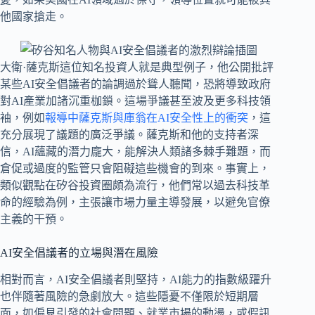
他國家搶走。
大衛·薩克斯這位知名投資人就是典型例子，他公開批評
某些AI安全倡議者的論調過於聳人聽聞，恐將導致政府
對AI產業加諸沉重枷鎖。這場爭議甚至波及更多科技領
袖，例如
報導中薩克斯與庫翁在AI安全性上的衝突
，這
充分展現了議題的廣泛爭議。薩克斯和他的支持者深
信，AI蘊藏的潛力龐大，能解決人類諸多棘手難題，而
倉促或過度的監管只會阻礙這些機會的到來。事實上，
類似觀點在矽谷投資圈頗為流行，他們常以過去科技革
命的經驗為例，主張讓市場力量主導發展，以避免官僚
主義的干預。
AI安全倡議者的立場與潛在風險
相對而言，AI安全倡議者則堅持，AI能力的指數級躍升
也伴隨著風險的急劇放大。這些隱憂不僅限於短期層
面，如偏見引發的社會問題、就業市場的動盪，或假訊