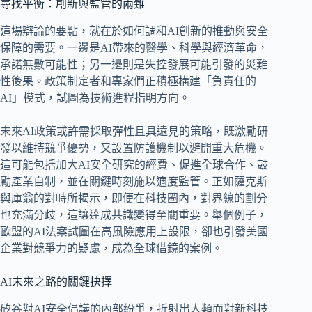
尋找平衡：創新與監管的兩難
這場辯論的要點，就在於如何調和AI創新的推動與安全
保障的需要。一邊是AI帶來的醫學、科學與經濟革命，
承諾無數可能性；另一邊則是失控發展可能引發的災難
性後果。政策制定者和專家們正積極構建「負責任的
AI」模式，試圖為技術進程指明方向。
未來AI政策或許需採取彈性且具遠見的策略，既激勵研
發以維持競爭優勢，又設置防護機制以避開重大危機。
這可能包括加大AI安全研究的經費、促進全球合作、鼓
勵產業自制，並在關鍵時刻施以適度監管。正如薩克斯
與庫翁的對峙所揭示，即便在科技圈內，對界線的劃分
也充滿分歧，這讓達成共識變得至關重要。舉個例子，
歐盟的AI法案試圖在高風險應用上設限，卻也引發美國
企業對競爭力的疑慮，成為全球借鏡的案例。
AI未來之路的關鍵抉擇
矽谷對AI安全倡議的內部紛爭，折射出人類面對新科技