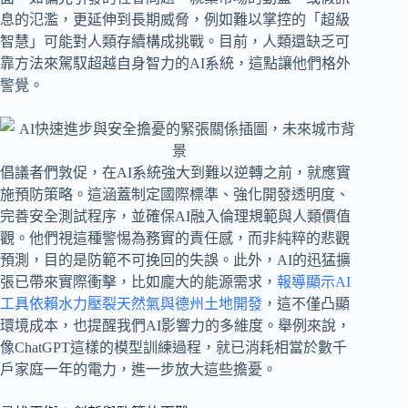
息的氾濫，更延伸到長期威脅，例如難以掌控的「超級
智慧」可能對人類存續構成挑戰。目前，人類還缺乏可
靠方法來駕馭超越自身智力的AI系統，這點讓他們格外
警覺。
倡議者們敦促，在AI系統強大到難以逆轉之前，就應實
施預防策略。這涵蓋制定國際標準、強化開發透明度、
完善安全測試程序，並確保AI融入倫理規範與人類價值
觀。他們視這種警惕為務實的責任感，而非純粹的悲觀
預測，目的是防範不可挽回的失誤。此外，AI的迅猛擴
張已帶來實際衝擊，比如龐大的能源需求，
報導顯示AI
工具依賴水力壓裂天然氣與德州土地開發
，這不僅凸顯
環境成本，也提醒我們AI影響力的多維度。舉例來說，
像ChatGPT這樣的模型訓練過程，就已消耗相當於數千
戶家庭一年的電力，進一步放大這些擔憂。