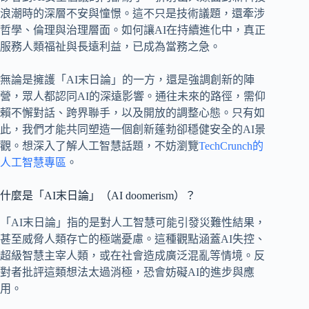
浪潮時的深層不安與憧憬。這不只是技術議題，還牽涉
哲學、倫理與治理層面。如何讓AI在持續進化中，真正
服務人類福祉與長遠利益，已成為當務之急。
無論是擁護「AI末日論」的一方，還是強調創新的陣
營，眾人都認同AI的深遠影響。通往未來的路徑，需仰
賴不懈對話、跨界聯手，以及開放的調整心態。只有如
此，我們才能共同塑造一個創新蓬勃卻穩健安全的AI景
觀。想深入了解人工智慧話題，不妨瀏覽
TechCrunch的
人工智慧專區
。
什麼是「AI末日論」（AI doomerism）？
「AI末日論」指的是對人工智慧可能引發災難性結果，
甚至威脅人類存亡的極端憂慮。這種觀點涵蓋AI失控、
超級智慧主宰人類，或在社會造成廣泛混亂等情境。反
對者批評這類想法太過消極，恐會妨礙AI的進步與應
用。