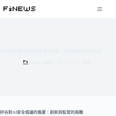
跳
至
主
要
內
容
矽谷對AI安全倡議的擔憂與平衡：如何兼顧創新與監管
Finews 編輯
2025/10/18
科技
矽谷對AI安全倡議的擔憂：創新與監管的兩難