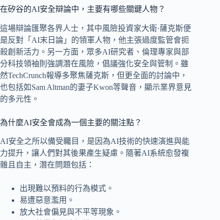
在矽谷的AI安全辯論中，主要有哪些關鍵人物？
這場辯論匯聚各界人士，其中風險投資家大衛·薩克斯便
是反對「AI末日論」的領軍人物，他主張過度監管會扼
殺創新活力。另一方面，眾多AI研究者、倫理專家與部
分科技領袖則強調潛在風險，倡議強化安全與管制。雖
然TechCrunch報導多聚焦薩克斯，但更全面的討論中，
也包括如Sam Altman的妻子Kwon等聲音，顯示業界意見
的多元性。
為什麼AI安全會成為一個主要的關注點？
AI安全之所以備受矚目，是因為AI技術的快速演進與能
力提升，讓人們對其後果產生疑慮。隨著AI系統愈發複
雜且自主，潛在問題包括：
出現難以預料的行為模式。
易遭惡意濫用。
放大社會偏見與不平等現象。