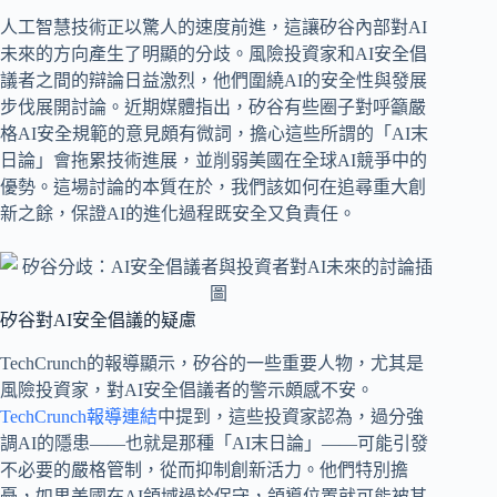
人工智慧技術正以驚人的速度前進，這讓矽谷內部對AI
未來的方向產生了明顯的分歧。風險投資家和AI安全倡
議者之間的辯論日益激烈，他們圍繞AI的安全性與發展
步伐展開討論。近期媒體指出，矽谷有些圈子對呼籲嚴
格AI安全規範的意見頗有微詞，擔心這些所謂的「AI末
日論」會拖累技術進展，並削弱美國在全球AI競爭中的
優勢。這場討論的本質在於，我們該如何在追尋重大創
新之餘，保證AI的進化過程既安全又負責任。
矽谷對AI安全倡議的疑慮
TechCrunch的報導顯示，矽谷的一些重要人物，尤其是
風險投資家，對AI安全倡議者的警示頗感不安。
TechCrunch報導連結
中提到，這些投資家認為，過分強
調AI的隱患——也就是那種「AI末日論」——可能引發
不必要的嚴格管制，從而抑制創新活力。他們特別擔
憂，如果美國在AI領域過於保守，領導位置就可能被其