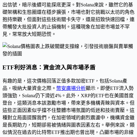
出信號，暗示後續可能探底更深。對Solana來說，雖然它的基
礎架構和生態圈還在穩步擴張，市場也對它挑戰以太坊的角色
抱持樂觀，但面對這些技術關卡失守，還是招致快速回檔，連
帶觸發大批投資人的止損機制。這種現象在加密市場並不罕
見，常常放大短期恐慌。
ETF利好消息：資金流入與市場矛盾
有趣的是，這次價格回落正值多款加密ETF，包括Solana產
品，吸納大量資金之際。
幣安廣場分析
顯示，即便ETF流入勢
頭強勁，Solana仍下滑近4%。此外，XRP的ETF也在美國首度
登台，這類消息本該激勵市場，帶來更多機構青睞與資本。但
這些正面因素似乎擋不住整體市場氛圍的低迷和技術賣壓。這
種對立局面提醒我們，在加密領域的劇烈震盪中，機構資金雖
是長期助力，短期卻易被情緒與圖表因素左右。舉例來說，類
似情況在過去的比特幣ETF推出期也曾出現，凸顯市場的非線