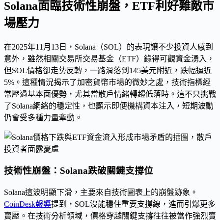
Solana面臨技術性崩盤，ETF利好難敵市
場壓力
在2025年11月13日，Solana（SOL）的表現讓不少投資人感到
意外，雖然相關交易所交易基金（ETF）錄得可觀資金湧入，
但SOL價格卻走勢反轉，一路滑落到145美元附近，跌幅逼近
5%。這種情況揭示了加密貨幣市場的微妙之處，技術指標經
常壓過基本面優勢，尤其當散戶情緒轉趨低落時。這不只挑戰
了Solana網絡的穩定性，也顯示即便機構資本注入，短期波動
仍會受多種力量牽動。
技術性崩盤：Solana跌破關鍵支撐位
Solana這波明顯下滑，主要來自技術圖表上的崩盤跡象。
CoinDesk報導
提到，SOL沒能穩住重要支撐線，進而引爆更多
賣壓。在技術分析領域，價格穿越關鍵支撐往往被當作強烈賣