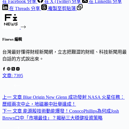
在 Facebook 分享
在 X (Twitter) 分享
在 LinkedIn 分享
在 Threads 分享
複製至剪貼簿
Finews 編輯
台灣最好懂得財經新聞網，立志把艱澀的財經、科技新聞用最
白話的方式說出來。
文章: 7395
上一
文章
Blue Origin New Glenn 成功發射 NASA 火星任務：
歷經兩次中止，地磁暴中壯舉達成！
下一
文章
能源股技術動能爆發！ConocoPhillips為何成Josh
Brown口中「市場最佳」？揭秘三大穩健投資策略