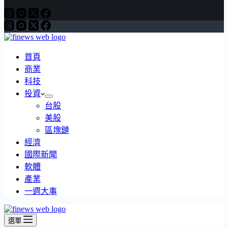
首頁
商業
科技
投資
台股
美股
區塊鏈
經濟
國際新聞
軟體
產業
一週大事
選單