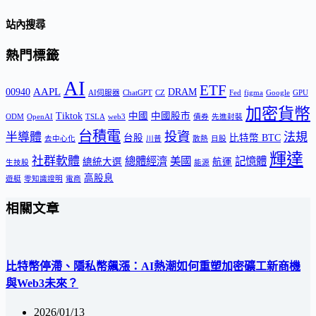
站內搜尋
熱門標籤
AI
ETF
AAPL
00940
DRAM
AI伺服器
ChatGPT
CZ
Fed
figma
Google
GPU
加密貨幣
Tiktok
中國
中國股市
ODM
OpenAI
TSLA
web3
債券
先進封裝
台積電
投資
半導體
法規
台股
比特幣 BTC
去中心化
川普
散熱
日股
輝達
社群軟體
總體經濟
美國
記憶體
總統大選
航運
生技股
能源
高股息
遊艇
零知識證明
電商
相關文章
比特幣停滯、隱私幣飆漲：AI熱潮如何重塑加密礦工新商機
與Web3未來？
2026/01/13