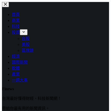
跳
至
首頁
主
商業
要
科技
內
投資
容
台股
美股
區塊鏈
經濟
國際新聞
軟體
產業
一週大事
Finews
台灣最好懂得財經、科技新聞網！
帶給你最有用的新聞資訊。