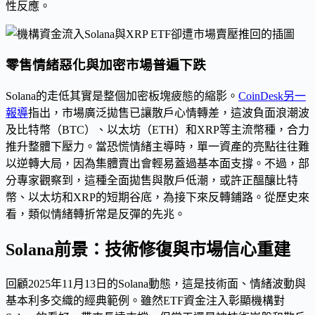
性反應。
零售情緒惡化與加密市場普遍下跌
Solana的走低其實是整個加密板塊疲態的縮影。
CoinDesk另一
報導
指出，市場廣泛拋售已讓散戶心情轉差，這波負面浪潮波
及比特幣（BTC）、以太坊（ETH）和XRP等主流幣種，合力
推升整體下壓力。當恐慌情緒主導時，單一資產的亮點往往難
以逆轉大局，因為集體賣出會輕易蓋過基本面支撐。不過，部
分專家觀察到，這種全面拋售與散戶低潮，或許正醞釀比特
幣、以太坊和XRP的短期谷底，為接下來反轉鋪路。從歷史來
看，類似情緒轉折常是反彈的先兆。
Solana前景：技術修復與市場信心重建
回顧2025年11月13日的Solana動態，這是技術面、情緒波動與
基本利多交織的經典範例。雖然ETF資金注入彰顯機構對