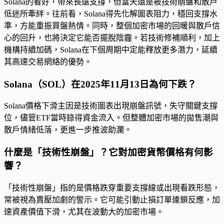
Solana的看好，帶來長遠支撐，但當天還是被技術崩盤和散戶
低迷所牽絆。往前看，Solana得先化解圖表阻力，穩回支撐水
準，方能重振買盤熱情。同時，整個加密市場的回暖與散戶信
心的回升，也將決定它能否擺脫陰霾。若技術修補順利，加上
機構持續加碼，Solana在下個周期中定能釋放更多潛力，延續
其高速交易網絡的優勢。
Solana（SOL）在2025年11月13日為何下跌？
Solana價格下滑主因是技術圖表出現崩盤訊號，失守關鍵支撐
位，儘管ETF當時錄得資金流入。但整體加密市場的拋售潮與
散戶情緒低落，更進一步推波助瀾。
什麼是「技術性崩盤」？它對加密貨幣價格有何影
響？
「技術性崩盤」指的是價格跌穿重要支撐線或出現看跌形態，
常被視為賣壓加劇的警示。它可能引動止損訂單連鎖反應，加
速資產價值下滑，尤其在波動大的加密市場。