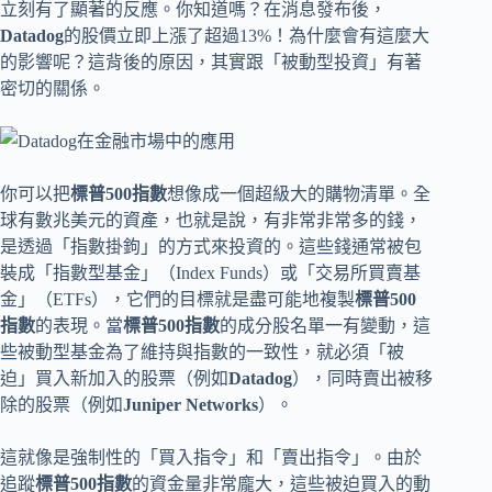
立刻有了顯著的反應。你知道嗎？在消息發布後，
Datadog
的股價立即上漲了超過13%！為什麼會有這麼大
的影響呢？這背後的原因，其實跟「被動型投資」有著
密切的關係。
你可以把
標普500指數
想像成一個超級大的購物清單。全
球有數兆美元的資產，也就是說，有非常非常多的錢，
是透過「指數掛鉤」的方式來投資的。這些錢通常被包
裝成「指數型基金」（Index Funds）或「交易所買賣基
金」（ETFs），它們的目標就是盡可能地複製
標普500
指數
的表現。當
標普500指數
的成分股名單一有變動，這
些被動型基金為了維持與指數的一致性，就必須「被
迫」買入新加入的股票（例如
Datadog
），同時賣出被移
除的股票（例如
Juniper Networks
）。
這就像是強制性的「買入指令」和「賣出指令」。由於
追蹤
標普500指數
的資金量非常龐大，這些被迫買入的動