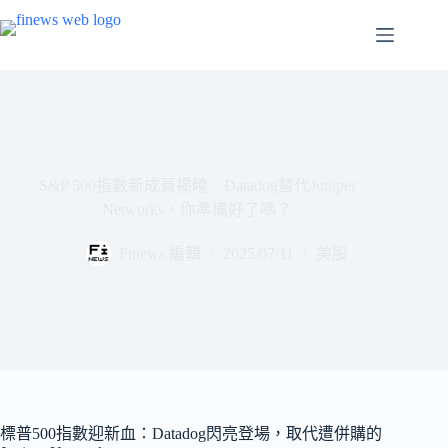
跳
至
主
要
內
容
S&P 500指數新成員揭曉：Datadog替代Juniper
Networks，你準備好了嗎？
Finews 編輯
2025/07/11
美股
標普500指數迎新血：Datadog閃亮登場，取代遭併購的