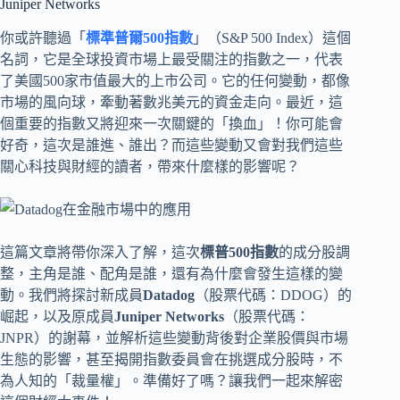
Juniper Networks
你或許聽過「
標準普爾500指數
」（S&P 500 Index）這個
名詞，它是全球投資市場上最受關注的指數之一，代表
了美國500家市值最大的上市公司。它的任何變動，都像
市場的風向球，牽動著數兆美元的資金走向。最近，這
個重要的指數又將迎來一次關鍵的「換血」！你可能會
好奇，這次是誰進、誰出？而這些變動又會對我們這些
關心科技與財經的讀者，帶來什麼樣的影響呢？
這篇文章將帶你深入了解，這次
標普500指數
的成分股調
整，主角是誰、配角是誰，還有為什麼會發生這樣的變
動。我們將探討新成員
Datadog
（股票代碼：DDOG）的
崛起，以及原成員
Juniper Networks
（股票代碼：
JNPR）的謝幕，並解析這些變動背後對企業股價與市場
生態的影響，甚至揭開指數委員會在挑選成分股時，不
為人知的「裁量權」。準備好了嗎？讓我們一起來解密