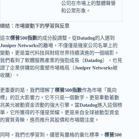
公司在市場上的整體聲譽
和公眾形象。
總結：市場變動下的學習與反思
這次
標普500指數
的成分股調整，從
Datadog
的入選到
Juniper Networks
的離場，不僅僅是幾家公司名單上的
變動，更是當代科技與財經世界持續演進的一個縮影。
我們看到了軟體服務產業的強勁成長（
Datadog
），也見
證了企業併購如何重塑市場格局（
Juniper Networks
被
收購）。
更重要的是，我們理解了
標普500指數
作為市場「風向
標」的巨大影響力。它不只是一個數字，更是牽動著數
兆美元被動資金流動的強大引擎。當
Datadog
進入這個榜
單，它所獲得的不僅是榮耀，更是來自全球被動型資金
的實質青睞，進而推升其股價和市場關注度。
同時，我們也學習到，儘管有嚴格的量化標準，
標普500