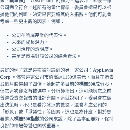
做「
裁量權
」（Discretion）的權力。這表示，即使一家
公司完全符合上述所有的量化標準，委員會還是可以根
據他們的判斷，決定是否要將其納入指數。他們可能會
考慮一些更主觀的因素，例如：
公司在所屬產業的代表性。
未來的成長潛力。
公司治理的透明度。
甚至是市場對該公司的綜合看法。
最好的例子就是這次被討論到的另一家公司：
AppLovin
Corp.
。儘管這家公司市值高達1150億美元，而且在過去
12個月股價翻了四倍，遠超許多目前的
標普500
成分股，
但它這次卻沒有被選中。分析師指出，這可能與它之前
曾遭受賣空報告的批評有關。這就說明了，委員會在做
出決策時，不只是看冷冰冰的數據，還會考慮公司的
「形象」或「爭議性」等因素。這也是為什麼，對於想
要進入
標普500指數
的公司來說，除了基本面要好，保持
良好的市場聲譽也同樣重要。