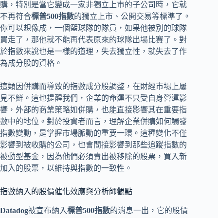
購，特別是當它變成一家非獨立上市的子公司時，它就
不再符合
標普500指數
的獨立上市、公開交易等標準了。
你可以想像成，一個籃球隊的隊員，如果他被別的球隊
買走了，那他就不能再代表原來的球隊出場比賽了。對
於指數來說也是一樣的道理，失去獨立性，就失去了作
為成分股的資格。
這類因併購而導致的指數成分股調整，在財經市場上屢
見不鮮。這也提醒我們，企業的命運不只受自身營運影
響，外部的商業策略如併購，也能直接影響其在重要指
數中的地位。對於投資者而言，理解企業併購如何觸發
指數變動，是掌握市場脈動的重要一環。這種變化不僅
影響到被收購的公司，也會間接影響到那些追蹤指數的
被動型基金，因為他們必須賣出被移除的股票，買入新
加入的股票，以維持與指數的一致性。
指數納入的股價催化效應與分析師觀點
Datadog
被宣布納入
標普500指數
的消息一出，它的股價