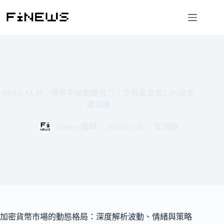
跳
至
主
要
內
容
Stellar XLM：價格突破關鍵阻力？交易量激增2.3%背後
藏玄機
Finews 編輯
2025/11/26
區塊鏈
加密貨幣市場的動態格局：深度解析波動、情緒與策略