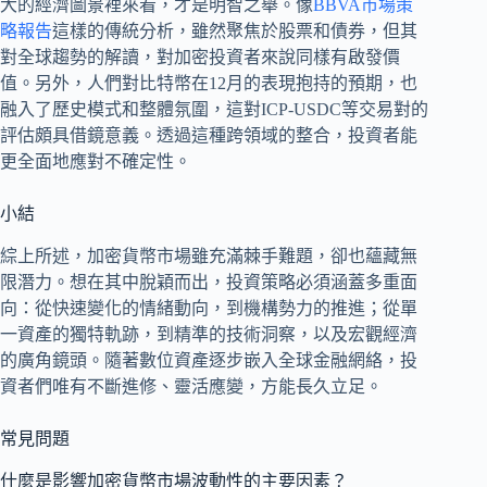
大的經濟圖景裡來看，才是明智之舉。像
BBVA市場策
略報告
這樣的傳統分析，雖然聚焦於股票和債券，但其
對全球趨勢的解讀，對加密投資者來說同樣有啟發價
值。另外，人們對比特幣在12月的表現抱持的預期，也
融入了歷史模式和整體氛圍，這對ICP-USDC等交易對的
評估頗具借鏡意義。透過這種跨領域的整合，投資者能
更全面地應對不確定性。
小結
綜上所述，加密貨幣市場雖充滿棘手難題，卻也蘊藏無
限潛力。想在其中脫穎而出，投資策略必須涵蓋多重面
向：從快速變化的情緒動向，到機構勢力的推進；從單
一資產的獨特軌跡，到精準的技術洞察，以及宏觀經濟
的廣角鏡頭。隨著數位資產逐步嵌入全球金融網絡，投
資者們唯有不斷進修、靈活應變，方能長久立足。
常見問題
什麼是影響加密貨幣市場波動性的主要因素？