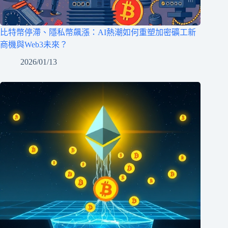
比特幣停滯、隱私幣飆漲：AI熱潮如何重塑加密礦工新
商機與Web3未來？
2026/01/13