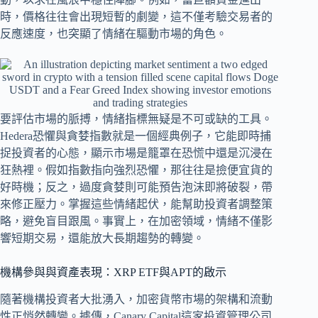
時，價格往往會出現短暫的劇變，這不僅考驗交易者的
反應速度，也突顯了情緒在驅動市場的角色。
要評估市場的脈搏，情緒指標無疑是不可或缺的工具。
Hedera恐懼與貪婪指數就是一個經典例子，它能即時捕
捉投資者的心態，顯示市場是籠罩在恐慌中還是沉浸在
狂熱裡。假如指數指向強烈恐懼，那往往是撿便宜貨的
好時機；反之，過度貪婪則可能預告泡沫即將破裂，帶
來修正壓力。掌握這些情緒起伏，能幫助投資者調整策
略，避免盲目跟風。事實上，在加密領域，情緒不僅影
響短期交易，還能放大長期趨勢的轉變。
機構參與與資產表現：XRP ETF與APT的啟示
隨著機構投資者大批湧入，加密貨幣市場的架構和流動
性正悄然轉變。據傳，Canary Capital這家投資管理公司