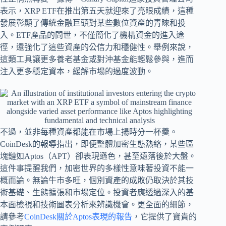
表示，XRP ETF在推出第五天就迎來了亮眼成績，這種
發展彰顯了傳統金融巨頭對某些數位資產的青睞和投
入。ETF產品的問世，不僅簡化了機構資金的進入途
徑，還強化了這些資產的公信力和穩健性。舉例來說，
這類工具讓更多養老基金或對沖基金能輕鬆參與，進而
注入更多穩定資本，緩解市場的過度波動。
不過，並非每種資產都能在市場上揚時分一杯羹。
CoinDesk的報導指出，即便整體加密生態熱絡，某些區
塊鏈如Aptos（APT）卻表現遜色，甚至遠落後於大盤。
這件事提醒我們，加密世界的多樣性意味著投資不能一
概而論。無論牛市多旺，個別資產的成敗仍取決於其技
術基礎、生態擴張和市場定位。投資者應透過深入的基
本面檢視和技術圖表分析來辨識機會。更全面的細節，
請參考
CoinDesk關於Aptos表現的報告
，它提供了寶貴的