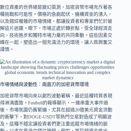
數位資產的世界總是變幻莫測，加密貨幣市場充斥著各
種挑戰和可能性。價格的急劇起伏、機構資金的湧入，
以及錯綜複雜的市場情緒，都讓投資者和專家們忙於破
解這片迷霧。眼下，市場正處於轉折點，受全球經濟走
向、技術進步和獨特市場力量的共同牽動。這些因素交
織在一起，塑造出一個充滿活力的環境，讓人既興奮又
謹慎。
市場情緒與波動性：兩面刃的加密貨幣環境
加密貨幣市場向來以劇烈波動著稱，最近這種特質表現
得淋漓盡致。Fastbull的報導顯示，一連串重大事件過
後，市場氛圍仍舊緊繃，尤其在超過20億美元資金流動
的衝擊下，對DOGE-USDT等熱門交易對造成了明顯波
及。這種不穩定讓投資者們更注重追蹤市場情緒的脈
動，以求在風浪中穩住陣腳。例如，當巨額資金進出