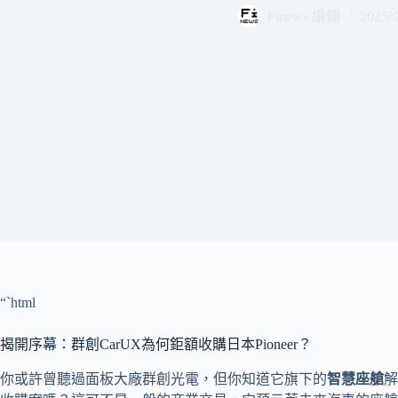
Finews 編輯
2025/0
“`html
揭開序幕：群創CarUX為何鉅額收購日本Pioneer？
你或許曾聽過面板大廠群創光電，但你知道它旗下的
智慧座艙
解