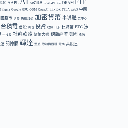
AI
ETF
AAPL
0940
DRAM
AI伺服器
ChatGPT
CZ
Tiktok
中國
d
figma
Google
GPU
ODM
OpenAI
TSLA
web3
加密貨幣
半導體
中國股市
債券
先進封裝
去中心
台積電
投資
法
台股
比特幣 BTC
川普
散熱
日股
規
社群軟體
總體經濟
美國
總統大選
生技股
能源
輝達
記憶體
航運
高股息
遊艇
零知識證明
電商