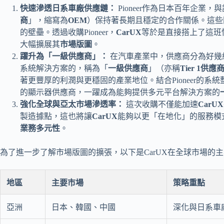
快速滲透日系車廠供應鏈：
Pioneer作為日本百年企業，
商
」，縮寫為
OEM
）保持著長期且穩定的合作關係。這些
的壁壘。透過收購Pioneer，
CarUX
等於是直接搭上了這班
大幅擴展其
市場版圖
。
躍升為「一級供應商」：
在汽車產業中，供應商分為好幾
系統解決方案的，稱為「
一級供應商
」（亦稱
Tier 1供應
著更豐厚的利潤與更穩固的產業地位。結合Pioneer的系
的顯示器供應商，一躍成為能夠提供多元平台解決方案的
強化全球與亞太市場滲透率：
這次收購不僅能加速
CarUX
製造據點，這也將讓
CarUX
能夠以更「在地化」的服務模
業務多元性
。
為了進一步了解市場版圖的擴張，以下是CarUX在全球市場的
地區
主要市場
策略重點
亞洲
日本、韓國、中國
深化與日系車