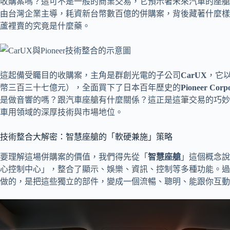
收購案嗎？這可不是一般的商業交易，它預示著未來汽車的座艙
由台灣企業主導，耗資新台幣數百億的併購案，背後藏著什麼樣
蘆裡賣的究竟是什麼藥。
這起備受矚目的收購案，主角是群創光電的子公司
CarUX
，它
幣三百三十七億元），全面買下了日本百年歷史的
Pioneer Corp
是做音響的嗎？跟汽車座艙有什麼關係？這正是這筆交易的巧妙之處，
車用領域的深厚技術與市場地位。
技術整合大解密：智慧座艙的「軟硬兼施」策略
要理解這場併購案的價值，我們得先從「
智慧座艙
」這個概念說
心控制中心」，整合了顯示、娛樂、資訊、控制等多種功能。過
做的，是把這些獨立的部件，變成一個流暢、聰明、能跟你互動