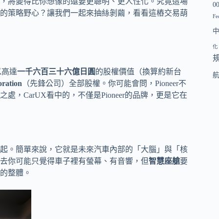
，將變得比你想像的還要更聰明、更人性化。究竟這場
0
的策略野心？讓我們一起來抽絲剝繭，看看這樁交易葫
Fe
化
以高達
一千六百三十六億日圓
的股權價值（換算約新台
oration
（先鋒公司）全部股權。你可能會問，Pioneer不
CarUX看中的，不僅是Pioneer的品牌，更是它在
起。簡單來說，它就是未來汽車內部的「大腦」與「核
去你可能只覺得車子裡有螢幕、有音響，但
智慧座艙
要
的整體。