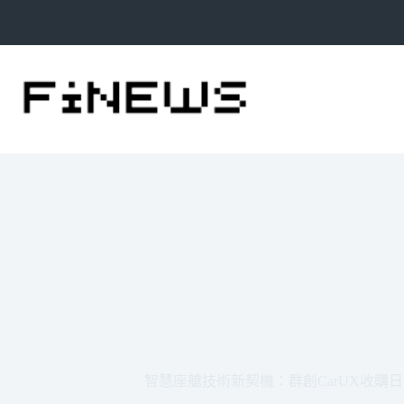
跳
至
主
要
內
容
智慧座艙技術新契機：群創CarUX收購日本P