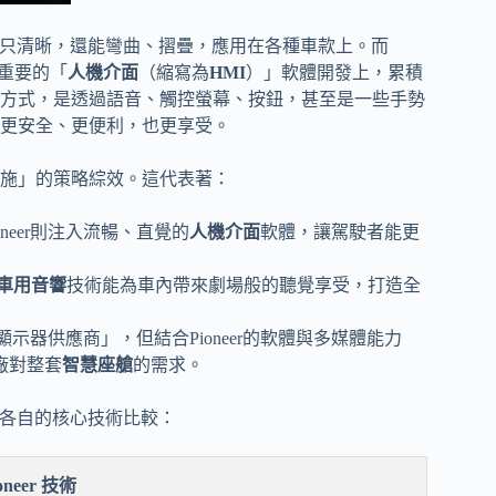
只清晰，還能彎曲、摺疊，應用在各種車款上。而
重要的「
人機介面
（縮寫為
HMI
）」軟體開發上，累積
方式，是透過語音、觸控螢幕、按鈕，甚至是一些手勢
更安全、更便利，也更享受。
施」的策略綜效。這代表著：
oneer則注入流暢、直覺的
人機介面
軟體，讓駕駛者能更
車用音響
技術能為車內帶來劇場般的聽覺享受，打造全
顯示器供應商」，但結合Pioneer的軟體與多媒體能力
廠對整套
智慧座艙
的需求。
er各自的核心技術比較：
oneer 技術