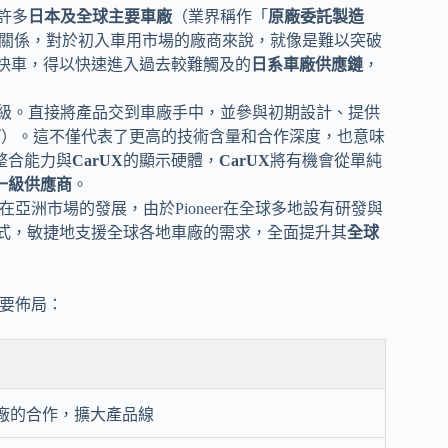
與許多
日本及全球主要車廠
（業界稱作「
原廠委託製造
關係，對於初入車用市場的廠商來說，就像是難以突破
快車，得以快速進入過去較難觸及的
日系車廠供應鏈
，
級。直接將產品交到車廠手中，並參與初期設計、提供
商
）。這不僅代表了更高的技術含量和合作深度，也意味
統整合能力與
CarUX
的顯示硬體，
CarUX
將有機會從單純
一級供應商
。
在亞洲市場的發展，由於Pioneer在全球多地設有研發與
式，敏捷地支援全球各地車廠的需求，全面提升其
全球
主要佈局：
廠的合作，擴大產品線