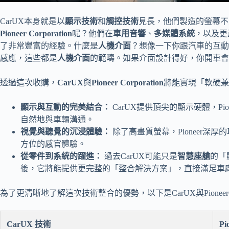
CarUX本身就是以
顯示技術
和
觸控技術
見長，他們製造的螢幕不
Pioneer Corporation
呢？他們在
車用音響
、
多媒體系統
，以及更
了非常豐富的經驗。什麼是
人機介面
？想像一下你跟汽車的互動
感應，這些都是
人機介面
的範疇。如果介面設計得好，你開車會
透過這次收購，
CarUX
與
Pioneer Corporation
將能實現「軟硬兼
顯示與互動的完美結合：
CarUX提供頂尖的顯示硬體，Pi
自然地與車輛溝通。
視覺與聽覺的沉浸體驗：
除了高畫質螢幕，Pioneer深厚的
方位的感官體驗。
從零件到系統的躍進：
過去CarUX可能只是
智慧座艙
的「
後，它將能提供更完整的「整合解決方案」，直接滿足車
為了更清晰地了解這次技術整合的優勢，以下是CarUX與Pione
CarUX 技術
Pi