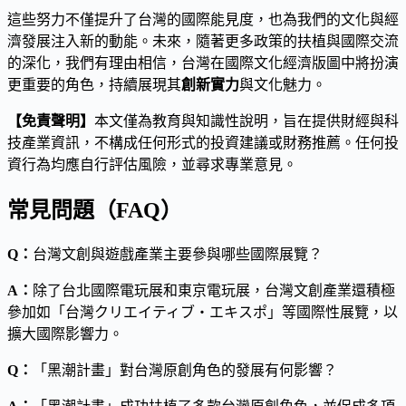
這些努力不僅提升了台灣的國際能見度，也為我們的文化與經
濟發展注入新的動能。未來，隨著更多政策的扶植與國際交流
的深化，我們有理由相信，台灣在國際文化經濟版圖中將扮演
更重要的角色，持續展現其
創新實力
與文化魅力。
【免責聲明】
本文僅為教育與知識性說明，旨在提供財經與科
技產業資訊，不構成任何形式的投資建議或財務推薦。任何投
資行為均應自行評估風險，並尋求專業意見。
常見問題（FAQ）
Q：
台灣文創與遊戲產業主要參與哪些國際展覽？
A：
除了台北國際電玩展和東京電玩展，台灣文創產業還積極
參加如「台灣クリエイティブ・エキスポ」等國際性展覽，以
擴大國際影響力。
Q：
「黑潮計畫」對台灣原創角色的發展有何影響？