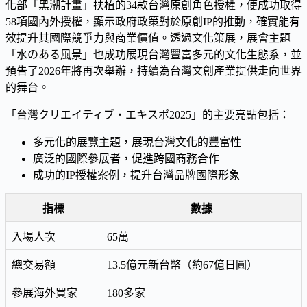
化部「黑潮計畫」扶植的34款台灣原創角色授權，便成功取得
58項國內外授權，顯示政府政策對於原創IP的推動，確實能有
效提升其國際競爭力與商業價值。透過文化策展，展會主題
「水のある風景」也成功展現台灣豐富多元的文化生態系，並
預告了2026年將再次舉辦，持續為台灣文創產業提供走向世界
的舞台。
「台灣クリエイティブ・エキスポ2025」的主要亮點包括：
多元化的展覽主題，展現台灣文化的豐富性
廣泛的國際參展者，促進跨國商務合作
成功的IP授權案例，提升台灣品牌國際形象
指標
數據
入場人次
65萬
總交易額
13.5億元新台幣（約67億日圓）
參展海外買家
180多家