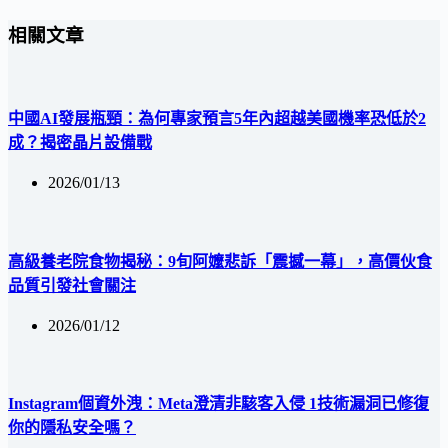
相關文章
中國AI發展瓶頸：為何專家預言5年內超越美國機率恐低於2
成？揭密晶片設備戰
2026/01/13
高級養老院食物揭秘：9旬阿嬤悲訴「震撼一幕」，高價伙食
品質引發社會關注
2026/01/12
Instagram個資外洩：Meta澄清非駭客入侵 1技術漏洞已修復
你的隱私安全嗎？