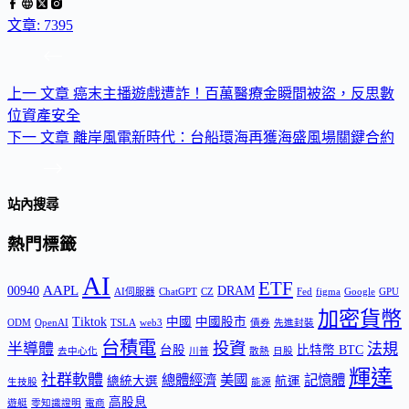
文章: 7395
上一
文章
癌末主播遊戲遭詐！百萬醫療金瞬間被盜，反思數
位資產安全
下一
文章
離岸風電新時代：台船環海再獲海盛風場關鍵合約
站內搜尋
熱門標籤
AI
ETF
AAPL
00940
DRAM
AI伺服器
ChatGPT
CZ
Fed
figma
Google
GPU
加密貨幣
Tiktok
中國
中國股市
ODM
OpenAI
TSLA
web3
債券
先進封裝
台積電
投資
半導體
法規
台股
比特幣 BTC
去中心化
川普
散熱
日股
輝達
社群軟體
總體經濟
美國
記憶體
總統大選
航運
生技股
能源
高股息
遊艇
零知識證明
電商