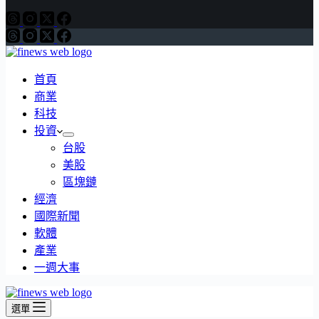
首頁
商業
科技
投資
台股
美股
區塊鏈
經濟
國際新聞
軟體
產業
一週大事
選單