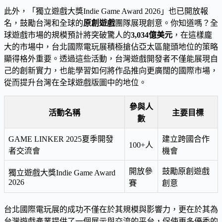
此外，「獨立遊戲大獎Indie Game Award 2026」也已開放報
名，鼓勵台灣和全球的
原創遊戲
團隊展現創意。你知道嗎？全
球遊戲市場的規模預計將突破驚人的
3,034億美元
，在這樣龐
大的市場中，台北國際電玩展積極搶佔亞太區龍頭地位的策略
顯得格外重要。透過這些活動，台灣遊戲開發者不僅能展現自
己的創新實力，也能學習如何將作品推向更廣闊的國際市場，
從而提升台灣在全球遊戲版圖中的地位。
參與人
活動名稱
主要目標
數
GAME LINKER 2025夏季開發
建立跨國合作
100+人
者交流會
機會
開放參
鼓勵原創遊戲
獨立遊戲大獎Indie Game Award
2026
賽
創意
台北國際電玩展的成功不僅在於其規模與影響力，更在於其為
台灣遊戲產業提供了一個展示與交流的平台，促使更多優秀的