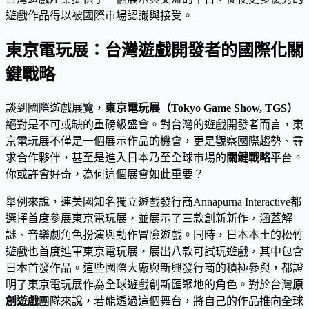
遊戲作品得以被國際市場認識與接受。
東京電玩展：台灣遊戲開發者的國際化關
鍵戰略
談到國際遊戲展覽，
東京電玩展（Tokyo Game Show, TGS）
絕對是不可或缺的重磅級盛會。對台灣的遊戲開發者而言，東
京電玩展不僅是一個展示作品的機會，更是觀察國際趨勢、尋
求合作夥伴，甚至是進入日本乃至全球市場的
關鍵戰略
平台。
你或許會好奇，為何這個展會如此重要？
舉例來說，連美國知名獨立遊戲發行商Annapurna Interactive都
選擇首度參展東京電玩展，並展示了三款創新新作，涵蓋解
謎、音樂劇角色扮演與動作冒險遊戲。同時，日本本土的松竹
遊戲也首度進軍東京電玩展，展出八款可試玩遊戲，其中包含
日本首發作品。這些國際大廠與新興發行商的積極參與，都證
明了東京電玩展作為全球遊戲創新匯聚地的角色。對於台灣
原
創遊戲
團隊來說，若能透過這個舞台，將自己的作品推向全球