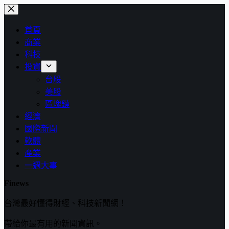
跳
至
首頁
主
商業
要
科技
內
投資
容
台股
美股
區塊鏈
經濟
國際新聞
軟體
產業
一週大事
Finews
台灣最好懂得財經、科技新聞網！
帶給你最有用的新聞資訊。