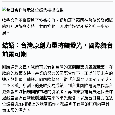
這些合作不僅促進了技術交流，還加深了兩國在數位娛樂領域
的相互理解與支持，共同推動亞洲數位娛樂產業的進一步發
展。
結語：台灣原創力量持續發光，國際舞台
前景可期
回顧這篇文章，我們可以看到台灣的
文創產業
與
遊戲產業
，在
政府的政策支持、產業的努力與國際合作下，正以前所未有的
速度與能量，積極走向國際舞台。從「台灣クリエイティブ・
エキスポ」所創下的亮眼交易成績，到台北國際電玩展作為台
灣遊戲團隊
拓展國際
市場的引領者，再到
東京電玩展
這個全球
遊戲盛會為台灣
原創遊戲
帶來的曝光機會，以及台日雙方在數
位娛樂與
AI技術
上的深度協作，都證明了台灣的原創內容具
備無限的潛力。