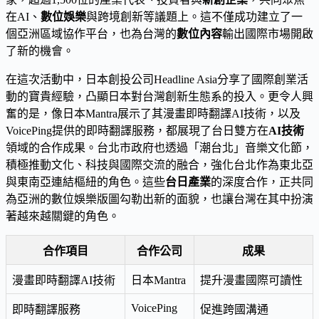
在AI、
數位娛樂
與跨境創新等議題上。這不僅成功建立了一
個亞洲區域協作平台，也為台灣的
數位內容
輸出國際市場開啟
了新的機會。
在這次活動中，日本創投公司Headline Asia分享了國際創業活
動的寶貴經驗，凸顯日本對台灣創新生態系的投入。更令人興
奮的是，像日本Mantra展示了其漫畫即時翻譯AI技術，以及
VoicePing提供的即時翻譯服務，都展現了台日雙方在
AI技術
領域的合作成果。台北市政府也透過「潮台北」音樂文化節，
積極推動文化、科技與國際交流的融合，強化台北作為東北亞
與東南亞連結樞紐的角色。這些
台日產業
的深度合作，正共同
為亞洲的數位娛樂版圖勾勒出新的面貌，也讓台灣在其中扮演
著越來越關鍵的角色。
合作項目
合作公司
成果
漫畫即時翻譯AI技術
日本Mantra
提升漫畫國際可讀性
VoicePing
即時翻譯服務
促進跨國溝通