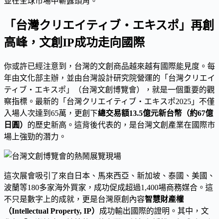
並在全球市場中嶄露頭角。
「台灣クリエイティブ・エキスポ」再創
高峰，文創IP成功走向國際
你或許已經注意到，台灣的文創商品越來越有國際能見度。每
年由文化部主辦，並由台灣設計研究院營運的「台灣クリエイ
ティブ・エキスポ」（台灣文創博覽會），就是一個重要的觀
察指標。最新的「台灣クリエイティブ・エキスポ2025」不僅
入場人次達到65萬，更創下
總交易額13.5億元新台幣（約67億
日圓）
的歷史新高。這背後代表的，是台灣文創產業在國際市
場上強勁的潛力。
這次展會吸引了來自日本、馬來西亞、新加坡、泰國、美國、
波蘭等180多家海外買家，成功促成超過1,400場商務媒合。這
不只是數字上的成就，更是台灣原創內容
智慧財產權
（Intellectual Property, IP）
成功輸出國際的證明。其中，文