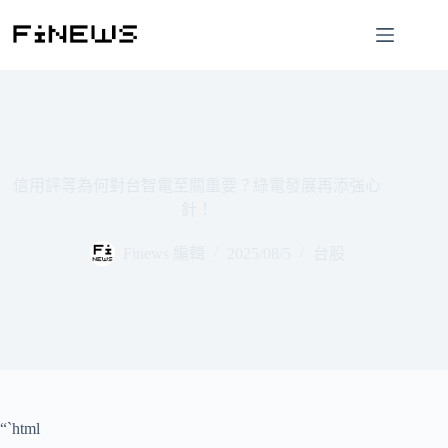
跳
至
主
要
內
容
信用評等為何對台智電至關重要？綠電發展再添強心
針！
Finews 編輯
2025/08/5
台股
“`html