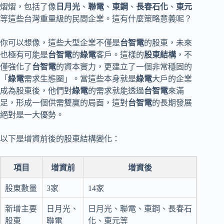
熠熠，包括了像
日月光
、
聯電
、
東鋼
、
長春石化
、
東元
等這些台灣重量級的民間企業。這有什麼策略意義呢？
你可以想像，這些大型企業不僅是
台智電
的股東，未來
也極有可能是
台智電
的
綠電
客戶。這樣的
股東結構
，不
僅強化了
台智電
的資本實力，更建立了一個非常穩固的
「
綠電
需求生態圈」。當這些本身就是
綠電
大戶的企業
成為股東後，他們對
綠電
的需求就能透過
台智電
來滿
足，形成一個供需雙贏的局面，這對
台智電
的長期發展
絕對是一大優勢。
以下是增資前後的股東結構變化：
項目
增資前
增資後
股東數量
3家
14家
新增主要
日月光、
日月光、聯電、東鋼、長春石
股東
聯電
化、東元等