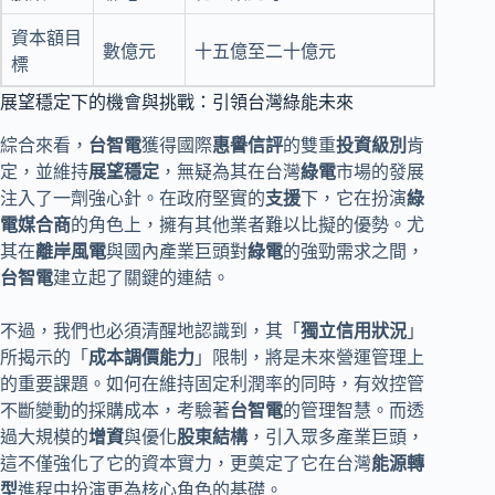
資本額目
數億元
十五億至二十億元
標
展望穩定下的機會與挑戰：引領台灣綠能未來
綜合來看，
台智電
獲得國際
惠譽信評
的雙重
投資級別
肯
定，並維持
展望穩定
，無疑為其在台灣
綠電
市場的發展
注入了一劑強心針。在政府堅實的
支援
下，它在扮演
綠
電媒合商
的角色上，擁有其他業者難以比擬的優勢。尤
其在
離岸風電
與國內產業巨頭對
綠電
的強勁需求之間，
台智電
建立起了關鍵的連結。
不過，我們也必須清醒地認識到，其「
獨立信用狀況
」
所揭示的「
成本調價能力
」限制，將是未來營運管理上
的重要課題。如何在維持固定利潤率的同時，有效控管
不斷變動的採購成本，考驗著
台智電
的管理智慧。而透
過大規模的
增資
與優化
股東結構
，引入眾多產業巨頭，
這不僅強化了它的資本實力，更奠定了它在台灣
能源轉
型
進程中扮演更為核心角色的基礎。