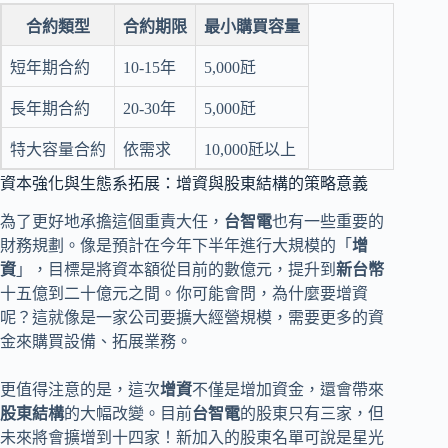
合約類型
合約期限
最小購買容量
短年期合約
10-15年
5,000瓩
長年期合約
20-30年
5,000瓩
特大容量合約
依需求
10,000瓩以上
資本強化與生態系拓展：增資與股東結構的策略意義
為了更好地承擔這個重責大任，
台智電
也有一些重要的
財務規劃。像是預計在今年下半年進行大規模的「
增
資
」，目標是將資本額從目前的數億元，提升到
新台幣
十五億到二十億元之間。你可能會問，為什麼要增資
呢？這就像是一家公司要擴大經營規模，需要更多的資
金來購買設備、拓展業務。
更值得注意的是，這次
增資
不僅是增加資金，還會帶來
股東結構
的大幅改變。目前
台智電
的股東只有三家，但
未來將會擴增到十四家！新加入的股東名單可說是星光