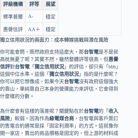
評級機構
評等
展望
A-
標準普爾
穩定
惠譽信評
AA＋
穩定
獨立信用狀況的兩面刃：成本轉嫁挑戰與潛在風險
你可能會問，既然政府支持這麼大，那
台智電
是不是就
高枕無憂了呢？其實不然。雖然整體評等很高，但
惠譽
信評
對
台智電
「
獨立信用狀況
」的評估，卻只有「bbb」
這個中位水準。這個「
獨立信用狀況
」指的是什麼呢？
你可以把它想像成，如果今天
台智電
沒有政府這個強大
的靠山，單純靠自己本身的營運能力來評估，它會得到
什麼樣的分數。
為什麼會有這樣的落差呢？關鍵點在於
台智電
的「
收入
風險
」較弱。因為作為
綠電媒合商
，台智電與客戶簽訂
的售電合約通常是採「固定利潤率」的方式。這就像你
開一家店，賣出的商品價格是固定的，但上游的材料成