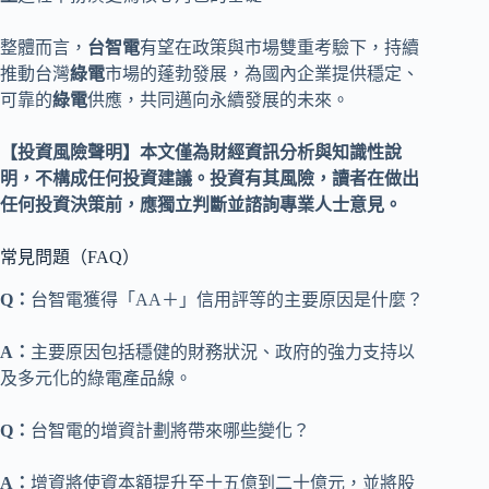
整體而言，
台智電
有望在政策與市場雙重考驗下，持續
推動台灣
綠電
市場的蓬勃發展，為國內企業提供穩定、
可靠的
綠電
供應，共同邁向永續發展的未來。
【投資風險聲明】本文僅為財經資訊分析與知識性說
明，不構成任何投資建議。投資有其風險，讀者在做出
任何投資決策前，應獨立判斷並諮詢專業人士意見。
常見問題（FAQ）
Q：
台智電獲得「AA＋」信用評等的主要原因是什麼？
A：
主要原因包括穩健的財務狀況、政府的強力支持以
及多元化的綠電產品線。
Q：
台智電的增資計劃將帶來哪些變化？
A：
增資將使資本額提升至十五億到二十億元，並將股