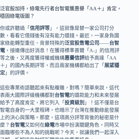
泛官股加持，綠電先行者台智電獲惠譽「AA＋」肯定，
穩固綠電版圖？
你或許聽過「
信用評等
」，這就像是替一家公司打分
數，看看它借錢後有沒有能力還錢。最近，一家身負國
家綠能轉型重任、背景特殊的
泛官股售電公司
——
台智
電
，接連傳出好消息！在獲得標準普爾「A-」的信用評
等之後，又再度獲得權威機構
惠譽信評
給予高達「AA
＋」的國內長期評等，而且兩家機構都給出了「
展望穩
定
」的評價。
這些專業術語聽起來有點複雜，對嗎？簡單來說，這代
表兩大國際評級機構都對
台智電
的還款能力和未來發展
給予了高度肯定，將它列入「
投資級別
」！這不僅是台
智電自身的一大里程碑，也暗示了台灣在推動綠能發展
上的決心與策略。那麼，這項高分評等背後的秘密是什
麼？
台智電
又如何在
綠電
市場中扮演關鍵角色，同時又
面臨哪些不為人知的挑戰呢？今天，就讓我們一起深入