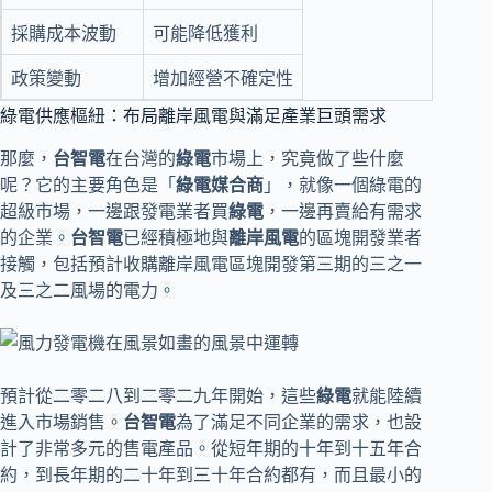
採購成本波動
可能降低獲利
政策變動
增加經營不確定性
綠電供應樞紐：布局離岸風電與滿足產業巨頭需求
那麼，
台智電
在台灣的
綠電
市場上，究竟做了些什麼
呢？它的主要角色是「
綠電媒合商
」，就像一個綠電的
超級市場，一邊跟發電業者買
綠電
，一邊再賣給有需求
的企業。
台智電
已經積極地與
離岸風電
的區塊開發業者
接觸，包括預計收購離岸風電區塊開發第三期的三之一
及三之二風場的電力。
預計從二零二八到二零二九年開始，這些
綠電
就能陸續
進入市場銷售。
台智電
為了滿足不同企業的需求，也設
計了非常多元的售電產品。從短年期的十年到十五年合
約，到長年期的二十年到三十年合約都有，而且最小的