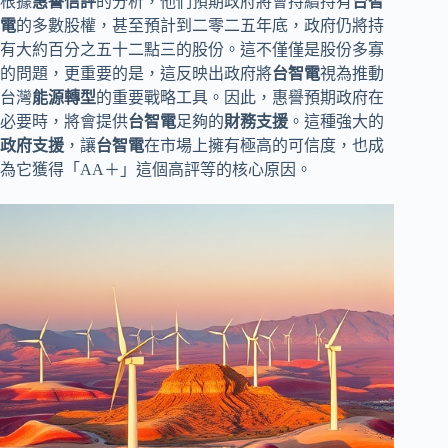
根據
惠譽信評
的分析，他們預期政府將會持續持有
台智
電
的多數股權，甚至預計到二零二五年底，政府仍將持
有大約百分之五十二點三的股份。這不僅僅是股份多寡
的問題，更重要的是，這反映出政府將
台智電
視為推動
台灣
能源轉型
的重要戰略工具。因此，惠譽預期政府在
必要時，將會提供
台智電
足夠的
財務支援
。這種強大的
政府支援
，讓
台智電
在市場上擁有極高的可信度，也成
為它獲得「AA＋」這個高評等的核心原因。