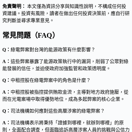
免責聲明：
本文僅為資訊分享與知識性說明，不構成任何投
資建議。投資有風險，讀者在做出任何投資決策前，應自行研
究判斷並尋求專業意見。
常見問題（FAQ）
Q：
綠電弊案對台灣的能源政策有什麼影響？
A：
這些弊案暴露了能源政策執行中的漏洞，削弱了公眾對綠
能發展的信任，並迫使政府加強監管和政策透明度。
Q：
中租控股在綠電弊案中的角色是什麼？
A：
中租控股被指控提供賄款金流，主導對地方政府施壓，從
而在光電案場中取得優勢地位，成為多起弊案的核心企業。
Q：
司法機構如何應對這些高層涉案的綠電弊案？
A：
司法機構表示將秉持「證據到哪裡，就辦到哪裡」的原
則，全面配合調查，但面臨追訴高層涉案人員的挑戰與公信力