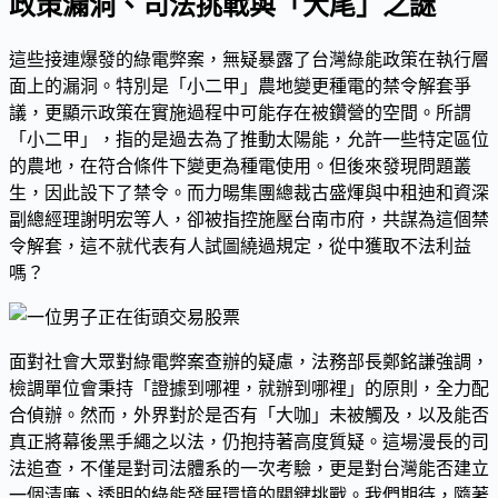
政策漏洞、司法挑戰與「大尾」之謎
這些接連爆發的綠電弊案，無疑暴露了台灣綠能政策在執行層
面上的漏洞。特別是「小二甲」農地變更種電的禁令解套爭
議，更顯示政策在實施過程中可能存在被鑽營的空間。所謂
「小二甲」，指的是過去為了推動太陽能，允許一些特定區位
的農地，在符合條件下變更為種電使用。但後來發現問題叢
生，因此設下了禁令。而力暘集團總裁古盛煇與中租迪和資深
副總經理謝明宏等人，卻被指控施壓台南市府，共謀為這個禁
令解套，這不就代表有人試圖繞過規定，從中獲取不法利益
嗎？
面對社會大眾對綠電弊案查辦的疑慮，法務部長鄭銘謙強調，
檢調單位會秉持「證據到哪裡，就辦到哪裡」的原則，全力配
合偵辦。然而，外界對於是否有「大咖」未被觸及，以及能否
真正將幕後黑手繩之以法，仍抱持著高度質疑。這場漫長的司
法追查，不僅是對司法體系的一次考驗，更是對台灣能否建立
一個清廉、透明的綠能發展環境的關鍵挑戰。我們期待，隨著