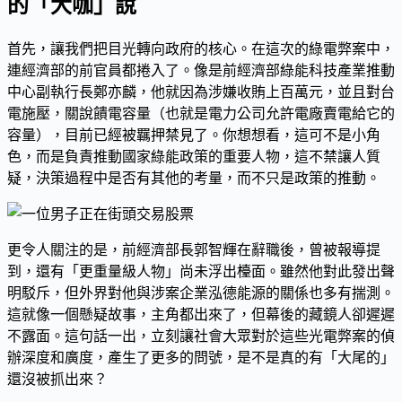
的「大咖」說
首先，讓我們把目光轉向政府的核心。在這次的綠電弊案中，
連經濟部的前官員都捲入了。像是前經濟部綠能科技產業推動
中心副執行長鄭亦麟，他就因為涉嫌收賄上百萬元，並且對台
電施壓，關說饋電容量（也就是電力公司允許電廠賣電給它的
容量），目前已經被羈押禁見了。你想想看，這可不是小角
色，而是負責推動國家綠能政策的重要人物，這不禁讓人質
疑，決策過程中是否有其他的考量，而不只是政策的推動。
更令人關注的是，前經濟部長郭智輝在辭職後，曾被報導提
到，還有「更重量級人物」尚未浮出檯面。雖然他對此發出聲
明駁斥，但外界對他與涉案企業泓德能源的關係也多有揣測。
這就像一個懸疑故事，主角都出來了，但幕後的藏鏡人卻遲遲
不露面。這句話一出，立刻讓社會大眾對於這些光電弊案的偵
辦深度和廣度，產生了更多的問號，是不是真的有「大尾的」
還沒被抓出來？