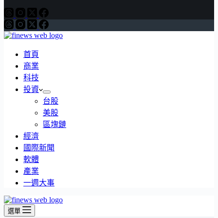
首頁
商業
科技
投資
台股
美股
區塊鏈
經濟
國際新聞
軟體
產業
一週大事
選單