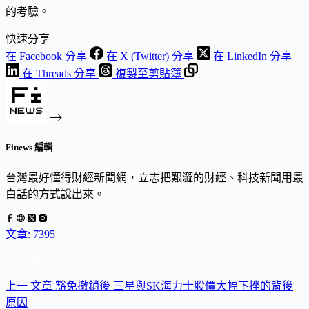
的考驗。
快速分享
在 Facebook 分享
在 X (Twitter) 分享
在 LinkedIn 分享
在 Threads 分享
複製至剪貼簿
Finews 編輯
台灣最好懂得財經新聞網，立志把艱澀的財經、科技新聞用最
白話的方式說出來。
文章: 7395
上一
文章
豁免撤銷後 三星與SK海力士股價大幅下挫的背後
原因