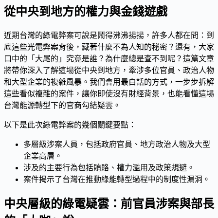
從中央到地方的權力與金錢遊戲
近期台灣的綠電弊案可說是鬧得沸沸揚揚，許多人都在問：到
底這些光電弊案背後，藏著什麼不為人知的秘密？還有，大家
口中的「大尾的」究竟是誰？為什麼總是查不到呢？這篇文章
將帶你深入了解這場從中央到地方，牽涉多位官員、政治人物
和大型企業的複雜風暴。我們會用最白話的方式，一步步拆解
這些看似複雜的案件，讓你即使沒有財經背景，也能看懂這場
台灣能源轉型下的官商勾結疑雲。
以下是此次綠電弊案的幾個關鍵要點：
多層級涉案人員，包括政府官員、地方政治人物及大型
企業高層。
涉及的主要行為包括賄賂、權力濫用及政策規避。
案件揭示了台灣在推動綠能轉型過程中的制度性漏洞。
中央層級的綠電疑雲：前官員涉案與部長