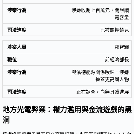
涉嫌收賄上百萬元，關說饋
電容量
已被羈押禁見
郭智輝
前經濟部長
與泓德能源關係暧昧，涉嫌
掩蓋更高層人物
正在調查，尚無具體進展
地方光電弊案：權力濫用與金流遊戲的黑
洞