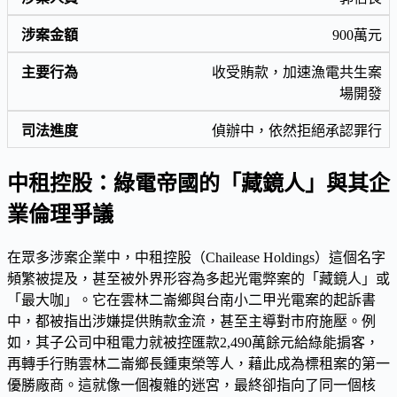
900萬元
收受賄款，加速漁電共生案
場開發
偵辦中，依然拒絕承認罪行
中租控股：綠電帝國的「藏鏡人」與其企
業倫理爭議
在眾多涉案企業中，中租控股（Chailease Holdings）這個名字
頻繁被提及，甚至被外界形容為多起光電弊案的「藏鏡人」或
「最大咖」。它在雲林二崙鄉與台南小二甲光電案的起訴書
中，都被指出涉嫌提供賄款金流，甚至主導對市府施壓。例
如，其子公司中租電力就被控匯款2,490萬餘元給綠能掮客，
再轉手行賄雲林二崙鄉長鍾東榮等人，藉此成為標租案的第一
優勝廠商。這就像一個複雜的迷宮，最終卻指向了同一個核