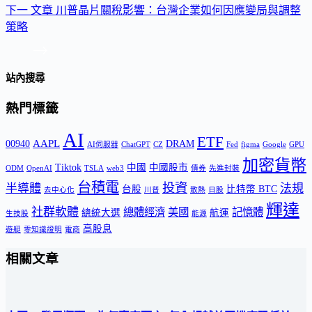
下一
文章
川普晶片關稅影響：台灣企業如何因應變局與調整
策略
站內搜尋
熱門標籤
AI
ETF
AAPL
00940
DRAM
AI伺服器
ChatGPT
CZ
Fed
figma
Google
GPU
加密貨幣
Tiktok
中國
中國股市
ODM
OpenAI
TSLA
web3
債券
先進封裝
台積電
投資
半導體
法規
台股
比特幣 BTC
去中心化
川普
散熱
日股
輝達
社群軟體
總體經濟
美國
記憶體
總統大選
航運
生技股
能源
高股息
遊艇
零知識證明
電商
相關文章