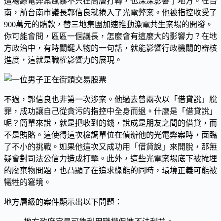
這場綠電弊案風暴不只在高層打轉，也深深影響了地方。在台
南，前台南市議長郭信良就捲入了光電弊案。他被指控收受了
900萬元的賄款，替三地集團加速推動漁電共生案場的開發。
你可能會問，區區一個議長，怎麼會有這麼大的影響力？在地
方政治中，有時關鍵人物的一句話，就能影響行政機關的審核
進度，這就是職權影響力的展現。
不過，郭信良也非第一次涉案。他過去曾兩次以「借貸說」脫
罪，成功讓自己從貪污的指控中全身而退。什麼是「借貸說」
呢？簡單來說，就是把收到的錢，說成是朋友之間的借貸，而
不是賄賂。這使得這次檢調單位在偵辦他的光電弊案時，面臨
了不小的挑戰。如果他這次又成功用「借貸說」來開脫，那無
疑會對司法公信力造成打擊。此外，這些光電案場底下被掩埋
的廢棄物問題，也凸顯了在追求綠能的同時，環境正義可能被
犧牲的窘境。
地方層級的案件顯示出以下問題：