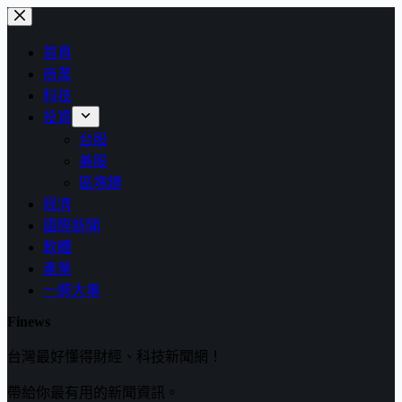
跳
至
首頁
主
商業
要
科技
內
投資
容
台股
美股
區塊鏈
經濟
國際新聞
軟體
產業
一週大事
Finews
台灣最好懂得財經、科技新聞網！
帶給你最有用的新聞資訊。