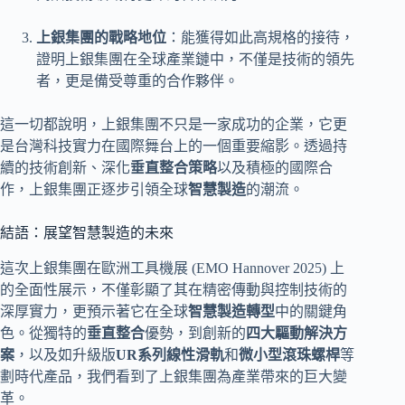
上銀集團的戰略地位
：能獲得如此高規格的接待，
證明上銀集團在全球產業鏈中，不僅是技術的領先
者，更是備受尊重的合作夥伴。
這一切都說明，上銀集團不只是一家成功的企業，它更
是台灣科技實力在國際舞台上的一個重要縮影。透過持
續的技術創新、深化
垂直整合策略
以及積極的國際合
作，上銀集團正逐步引領全球
智慧製造
的潮流。
結語：展望智慧製造的未來
這次上銀集團在歐洲工具機展 (EMO Hannover 2025) 上
的全面性展示，不僅彰顯了其在精密傳動與控制技術的
深厚實力，更預示著它在全球
智慧製造轉型
中的關鍵角
色。從獨特的
垂直整合
優勢，到創新的
四大驅動解決方
案
，以及如升級版
UR系列線性滑軌
和
微小型滾珠螺桿
等
劃時代產品，我們看到了上銀集團為產業帶來的巨大變
革。