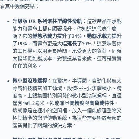
看其中幾個亮點：
升級版 UR 系列滾柱型線性滑軌
：這款產品在承載
能力和壽命上都有顯著提升。你知道這代表什麼
嗎？它的
靜態承載力提升了34%
，
動態承載力提升
了19%
，而壽命更是大幅
延長了70%
！這意味著你
的工具機可以用更長時間、承受更大的負荷，同時
大幅降低維護成本，對製造業者來說，這可是實實
在在的利多。
微小型滾珠螺桿
：在醫療、半導體、自動化與航太
等高科技精密加工領域，設備往往要求體積小、精
度高。上銀集團特別開發的微小型滾球螺桿，直徑
僅有4到12毫米，卻能兼具
高精度
與
高負載
特性。
這就像是在極小的空間裡，放入一個能處理重物又
極其精準的微型傳動系統，為這些需要極致精密的
產業提供了關鍵的解決方案。