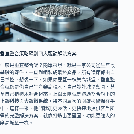
垂直整合策略擘劃四大驅動解決方案
什麼是
垂直整合
呢？簡單來說，就是一家公司從生產最
基礎的零件，一直到組裝成最終產品，所有環節都由自
己掌控。想像一下，如果你要蓋一棟樂高城堡，垂直整
合就像是你自己生產樂高積木、自己設計城堡藍圖、甚
至自己把積木組合起來。上銀集團就是透過整合旗下的
上銀科技
與
大銀微系統
，將不同層次的關鍵技術握在手
中，這樣一來，他們就能更靈活、更快速地提供客戶所
需的完整解決方案，就像打造出更堅固、功能更強大的
樂高城堡一樣。