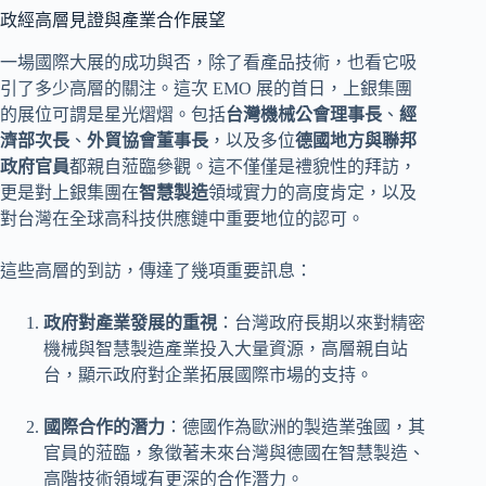
政經高層見證與產業合作展望
一場國際大展的成功與否，除了看產品技術，也看它吸
引了多少高層的關注。這次 EMO 展的首日，上銀集團
的展位可謂是星光熠熠。包括
台灣機械公會理事長
、
經
濟部次長
、
外貿協會董事長
，以及多位
德國地方與聯邦
政府官員
都親自蒞臨參觀。這不僅僅是禮貌性的拜訪，
更是對上銀集團在
智慧製造
領域實力的高度肯定，以及
對台灣在全球高科技供應鏈中重要地位的認可。
這些高層的到訪，傳達了幾項重要訊息：
政府對產業發展的重視
：台灣政府長期以來對精密
機械與智慧製造產業投入大量資源，高層親自站
台，顯示政府對企業拓展國際市場的支持。
國際合作的潛力
：德國作為歐洲的製造業強國，其
官員的蒞臨，象徵著未來台灣與德國在智慧製造、
高階技術領域有更深的合作潛力。