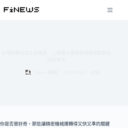
跳
至
主
要
內
容
台灣制霸全球工具機展：上銀攜大銀微系統展現智慧製
造的未來
Finews 編輯
2025/09/24
台股
你是否曾好奇，那些讓精密機械運轉得又快又準的關鍵