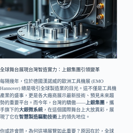
全球舞台展現台灣智造實力：上銀集團引領變革
每隔幾年，位於德國漢諾威的歐洲工具機展 (EMO
Hannover) 總是吸引全球製造業的目光。這不僅是工具機
產業的盛事，更是各大廠商展示最新技術、預見未來趨
勢的重要平台。而今年，台灣的驕傲——
上銀集團
，攜
手旗下的
大銀微系統
，在這個國際舞台上大放異彩，展
現了它在
智慧製造驅動技術
上的領先地位。
你或許會問，為何這場展覽如此重要？原因在於，全球