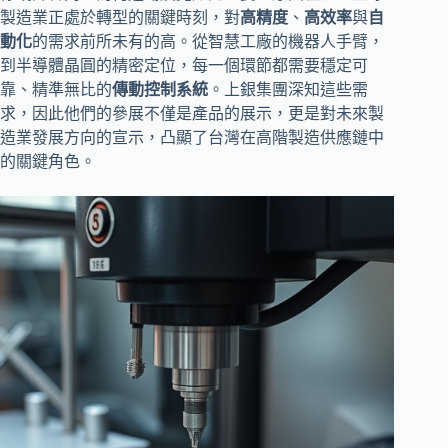
製造業正處於轉型的關鍵時刻，對
高精度
、
高效率
與
自
動化
的需求前所未有的高。從智慧工廠的機器人手臂，
到半導體晶圓的精密定位，每一個環節都需要穩定可
靠、精準無比的
傳動控制系統
。上銀集團深知這些需
求，因此他們的參展不僅是產品的展示，更是對未來製
造業發展方向的宣示，凸顯了台灣在高階製造供應鏈中
的關鍵角色。