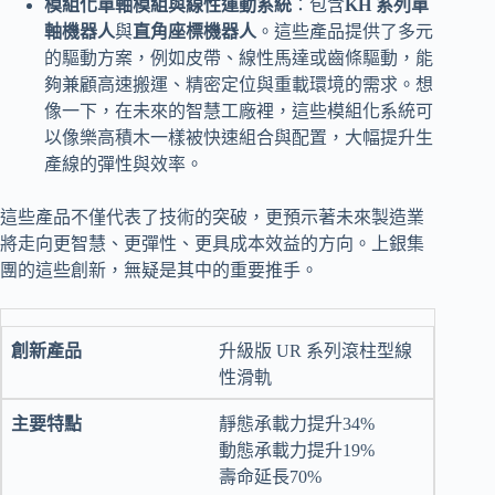
模組化單軸模組與線性運動系統
：包含
KH 系列單
軸機器人
與
直角座標機器人
。這些產品提供了多元
的驅動方案，例如皮帶、線性馬達或齒條驅動，能
夠兼顧高速搬運、精密定位與重載環境的需求。想
像一下，在未來的智慧工廠裡，這些模組化系統可
以像樂高積木一樣被快速組合與配置，大幅提升生
產線的彈性與效率。
這些產品不僅代表了技術的突破，更預示著未來製造業
將走向更智慧、更彈性、更具成本效益的方向。上銀集
團的這些創新，無疑是其中的重要推手。
升級版 UR 系列滾柱型線
性滑軌
靜態承載力提升34%
動態承載力提升19%
壽命延長70%