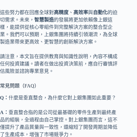
這些努力都在回應全球對
高精度
、
高效率
與
自動化
的迫
切需求。未來，
智慧製造
的發展將更加依賴像上銀這
樣，能提供從核心零組件到完整解決方案的整合型企
業。我們可以預期，上銀集團將持續引領潮流，為全球
製造業帶來更高效、更智慧的創新解決方案。
請注意，本文旨在提供教育與知識性說明，內容不構成
任何投資建議。讀者在做出投資決策前，應自行審慎評
估風險並諮詢專業意見。
常見問題（FAQ）
Q：
什麼是垂直整合，為什麼它對上銀集團如此重要？
A：
垂直整合指的是公司從最基礎的零件生產到最終產
品的組裝，全過程由自己掌控。對上銀集團而言，這不
僅提升了產品質量與一致性，還縮短了開發周期並降低
了生產成本，增強了市場競爭力。