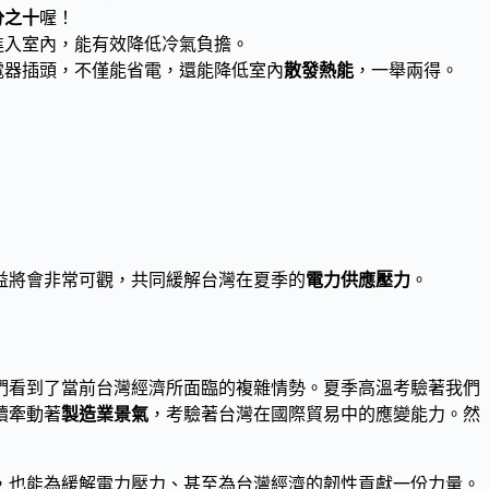
分之十
喔！
進入室內，能有效降低冷氣負擔。
電器插頭，不僅能省電，還能降低室內
散發熱能
，一舉兩得。
益將會非常可觀，共同緩解台灣在夏季的
電力供應壓力
。
們看到了當前台灣經濟所面臨的複雜情勢。夏季高溫考驗著我們
續牽動著
製造業景氣
，考驗著台灣在國際貿易中的應變能力。然
，也能為緩解電力壓力、甚至為台灣經濟的韌性貢獻一份力量。