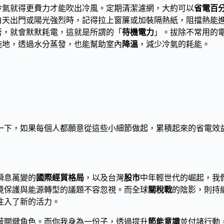
冷氣就得更費力才能吹出冷風。定期清潔濾網，大約可以
省電百
白天出門或陽光強烈時，記得拉上窗簾或加裝隔熱紙，阻擋熱能
著，就會默默耗電，這就是所謂的「
待機電力
」。拔除不常用的
拖地，透過水分蒸發，也能幫助室內
降溫
，減少冷氣的耗能。
一下，如果每個人都願意從這些小細節做起，累積起來的省電效
瞬息萬變的
國際經貿格局
，以及台灣
股市
中年輕世代的崛起，我
境保護與能源轉型的議題不容忽視。而全球
關稅戰
的陰影，則持
注入了新的活力。
著關鍵角色。而你我身為一份子，透過提升
節能意識
並付諸行動