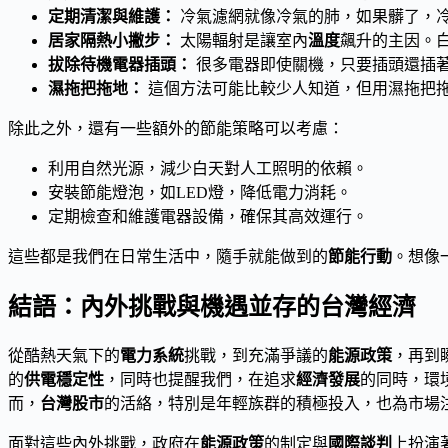
定期清潔與維護：
冷氣濾網就像冷氣的肺，如果髒了，
居家隔熱小撇步：
太陽輻射是讓室內
溫度
飆升的主因。
拔除待機電器插頭：
很多電器即使關機，只要插頭還插
濕拖把拖地：
這個方法可能比較少人知道，但用濕拖把
除此之外，還有一些額外的節能策略可以考慮：
利用自然光源，減少白天對人工照明的依賴。
安裝節能燈泡，如LED燈，降低電力消耗。
定期檢查和維護電器設備，確保其高效運行。
這些都是我們在日常生活中，隨手就能做到的
節能行動
。想像
結語：內外挑戰與機遇並存的台灣經濟
從酷熱天氣下的
電力系統
挑戰，到充滿爭議的
能源政策
，再到
的
供電穩定性
，同時也提醒我們，在追求
經濟發展
的同時，環
而，
台灣股市
的活絡，特別是年輕族群的積極投入，也為市場
面對這些內外挑戰，政府在
能源政策
的制定與
國際談判
上扮演