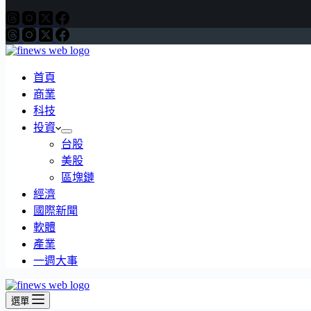
首頁
商業
科技
投資
台股
美股
區塊鏈
經濟
國際新聞
軟體
產業
一週大事
選單