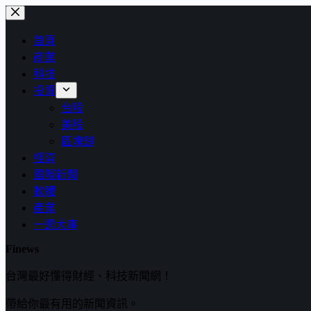
跳
至
首頁
主
商業
要
科技
內
投資
容
台股
美股
區塊鏈
經濟
國際新聞
軟體
產業
一週大事
Finews
台灣最好懂得財經、科技新聞網！
帶給你最有用的新聞資訊。