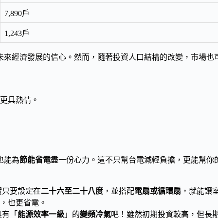
7,890戶
1,243戶
未來經濟發展的信心。然而，隨著投資人口結構的改變，市場也
更具熱情。
也能為
節能省電
盡一份心力。這不只幫台電減輕負擔，更能幫你
實只要設定在
二十六至二十八度
，並搭配
電扇或循環扇
，就能讓
，也更省電。
具有「
能源效率一級
」的
變頻冷氣
吧！雖然初期投資較高，但長