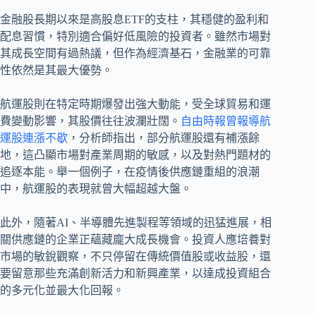
金融股長期以來是高股息ETF的支柱，其穩健的盈利和
配息習慣，特別適合偏好低風險的投資者。雖然市場對
其成長空間有過熱議，但作為經濟基石，金融業的可靠
性依然是其最大優勢。
航運股則在特定時期爆發出強大動能，受全球貿易和運
費變動影響，其股價往往波瀾壯闊。
自由時報曾報導航
運股連漲不歇
，分析師指出，部分航運股還有補漲餘
地，這凸顯市場對產業周期的敏感，以及對熱門題材的
追逐本能。舉一個例子，在疫情後供應鏈重組的浪潮
中，航運股的表現就曾大幅超越大盤。
此外，隨著AI、半導體先進製程等領域的迅猛進展，相
關供應鏈的企業正蘊藏龐大成長機會。投資人應培養對
市場的敏銳觀察，不只停留在傳統價值股或收益股，還
要留意那些充滿創新活力和新興產業，以達成投資組合
的多元化並最大化回報。