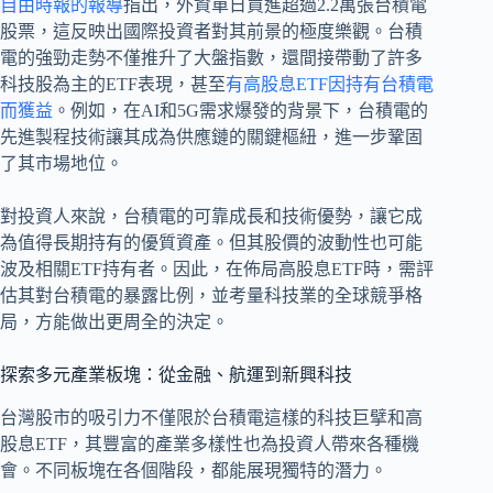
自由時報的報導
指出，外資單日買進超過2.2萬張台積電
股票，這反映出國際投資者對其前景的極度樂觀。台積
電的強勁走勢不僅推升了大盤指數，還間接帶動了許多
科技股為主的ETF表現，甚至
有高股息ETF因持有台積電
而獲益
。例如，在AI和5G需求爆發的背景下，台積電的
先進製程技術讓其成為供應鏈的關鍵樞紐，進一步鞏固
了其市場地位。
對投資人來說，台積電的可靠成長和技術優勢，讓它成
為值得長期持有的優質資產。但其股價的波動性也可能
波及相關ETF持有者。因此，在佈局高股息ETF時，需評
估其對台積電的暴露比例，並考量科技業的全球競爭格
局，方能做出更周全的決定。
探索多元產業板塊：從金融、航運到新興科技
台灣股市的吸引力不僅限於台積電這樣的科技巨擘和高
股息ETF，其豐富的產業多樣性也為投資人帶來各種機
會。不同板塊在各個階段，都能展現獨特的潛力。