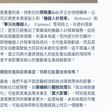
更重要的是，特斯拉的
策略重心
似乎正在悄悄轉移。公
司正將更多資源投入到「
機器人計程車
」（Robotaxi）和
「
擎天柱機器人
」（Optimus）等項目上。在德州奧斯
汀，甚至已經推出了限量版的機器人計程車服務。這些
新技術聽起來很酷，充滿未來感，但內部分析也顯示，
即使機器人計程車項目成功，也可能長期虧損，而且其
完全自動駕駛能力目前尚未被完全證明。這不禁讓人思
考，當公司將大量資源投入到這些看似遙遠的項目時，
會不會影響其核心的電動車生產與銷售呢？
關稅逆風與前景展望：特斯拉能重拾增長嗎？
最後，我們不能不提宏觀經濟和政治環境帶來的影響。
特斯拉已經預警，
川普總統
的
關稅政策
和「政治情勢變
化」可能對其產品需求產生「
重大影響
」，特別是其能
源業務受到的衝擊會更大。這意味著，未來政策的不確
定性，可能成為特斯拉發展道路上的又一個變數。