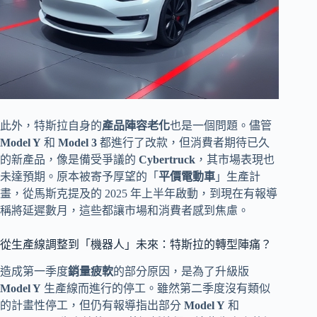
此外，特斯拉自身的
產品陣容老化
也是一個問題。儘管
Model Y
和
Model 3
都進行了改款，但消費者期待已久
的新產品，像是備受爭議的
Cybertruck
，其市場表現也
未達預期。原本被寄予厚望的「
平價電動車
」生產計
畫，從馬斯克提及的 2025 年上半年啟動，到現在有報導
稱將延遲數月，這些都讓市場和消費者感到焦慮。
從生產線調整到「機器人」未來：特斯拉的轉型陣痛？
造成第一季度
銷量疲軟
的部分原因，是為了升級版
Model Y
生產線而進行的停工。雖然第二季度沒有類似
的計畫性停工，但仍有報導指出部分
Model Y
和