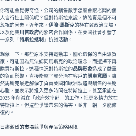
你可能會覺得奇怪，公司的銷售數字怎麼會跟老闆的個
人言行扯上關係呢？但對特斯拉來說，這確實是個不可
忽視的因素。近年來，
伊隆·馬斯克
的極右翼政治立場，
以及他與
川普政府
的緊密合作關係，在美國社會引發了
一系列「
特斯拉抵制
」抗議活動。
想像一下，那些原本支持電動車、關心環保的自由派買
家，可能因為無法認同馬斯克的政治理念，而選擇不再
購買特斯拉。這種情況對特斯拉的
品牌形象
造成了嚴重
的負面影響，直接衝擊了部分潛在客戶的
購車意願
。雖
然馬斯克最近解僱了負責美國和歐洲製造與銷售的長期
心腹，並表示將投入更多時間在特斯拉上，甚至承諾在
2025 年削減在「政府效率部」的工作，把更多精力放在
特斯拉上，但這些爭議帶來的傷害，並非一朝一夕能修
復的。
日趨激烈的市場競爭與產品策略困境