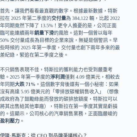
首先，讓我們看看最直觀的數字。根據最新數據，特斯
拉在 2025 年第二季度的
交付量
為 384,122 輛，比起 2022
年同期竟然下降了 13.5%！更令人擔憂的是，公司正面
臨可能連續兩年
銷量下滑
的風險。這對一個曾以每年
50% 交付量成長為目標的企業來說，無疑是個警訊。早
些時候的 2025 年第一季度，交付量也創下兩年多來的最
差紀錄，緊追在第二季度之後。
不只銷售表現不佳，特斯拉的獲利能力也受到嚴重考
驗。2025 年第一季度的
淨利潤
僅剩 4.09 億美元，相較去
年同期
大跌 71%
。這個數字背後還有一個小秘密：如果
沒有高達 5.95 億美元的「零排放碳權銷售收入」（想像
成政府為了鼓勵綠能而發放的碳排放額度，特斯拉可以
將其出售給其他車廠），特斯拉在第一季度其實是虧損
的。這顯示，公司核心的汽車銷售業務，正面臨嚴峻的
盈利壓力
。
伊隆·馬斯克：從 CEO 到品牌爭議核心？