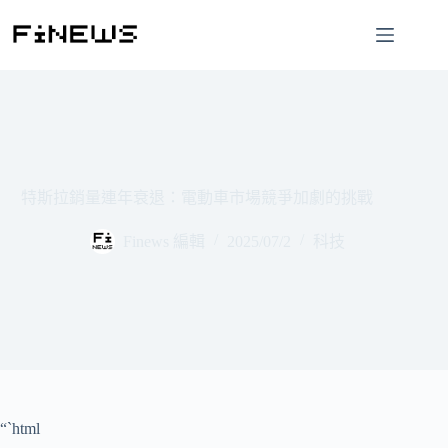
跳
至
主
要
內
容
特斯拉銷量連年衰退：電動車市場競爭加劇的挑戰
Finews 編輯
2025/07/2
科技
“`html