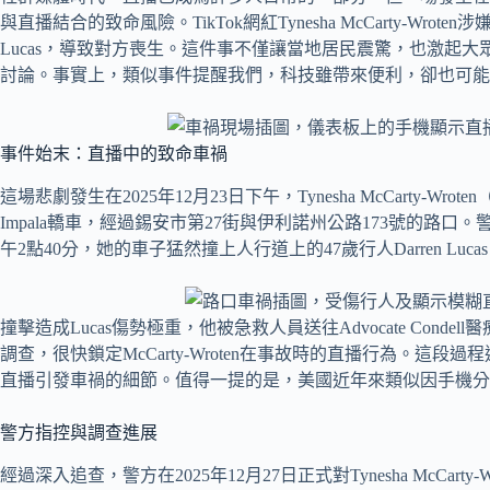
與直播結合的致命風險。TikTok網紅Tynesha McCarty-Wrot
Lucas，導致對方喪生。這件事不僅讓當地居民震驚，也激起
討論。事實上，類似事件提醒我們，科技雖帶來便利，卻也可能
事件始末：直播中的致命車禍
這場悲劇發生在2025年12月23日下午，Tynesha McCarty-Wroten
Impala轎車，經過錫安市第27街與伊利諾州公路173號的路口
午2點40分，她的車子猛然撞上人行道上的47歲行人Darren Luca
撞擊造成Lucas傷勢極重，他被急救人員送往Advocate Con
調查，很快鎖定McCarty-Wroten在事故時的直播行為。這段
直播引發車禍的細節。值得一提的是，美國近年來類似因手機分
警方指控與調查進展
經過深入追查，警方在2025年12月27日正式對Tynesha McCa