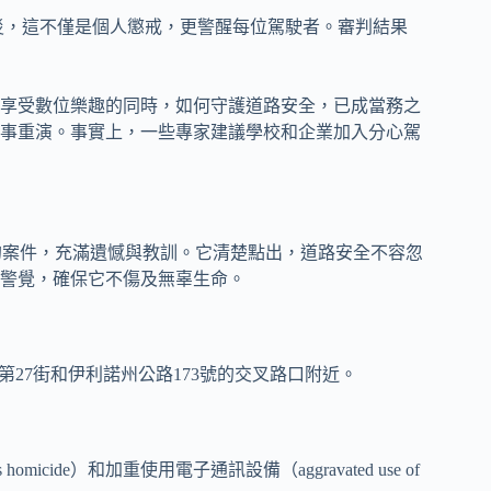
長的牢獄之災，這不僅是個人懲戒，更警醒每位駕駛者。審判結果
享受數位樂趣的同時，如何守護道路安全，已成當務之
事重演。事實上，一些專家建議學校和企業加入分心駕
心駕駛致人死亡的案件，充滿遺憾與教訓。它清楚點出，道路安全不容忽
警覺，確保它不傷及無辜生命。
第27街和伊利諾州公路173號的交叉路口附近。
ss homicide）和加重使用電子通訊設備（aggravated use of