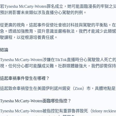
若Tynesha McCarty-Wroten罪名成立，她可能面臨漫
預計將影響未來類似涉及直播分心駕駛的判例。
從更廣的視角，這起事件促使社會檢討科技與駕駛的平衡點。在
急。透過加強教育、提升意識並嚴格執法，我們才能減少此類憾
駛課程，以從根源培養責任感。
結論
Tynesha McCarty-Wroten涉嫌在TikTok直播時分
視，任何分心都可能釀成災難。社群媒體雖強大，我們卻需保持
這起車禍事件發生在哪裡？
這起致命車禍發生在美國伊利諾州錫安（Zion）市，具體地點是
Tynesha McCarty-Wroten面臨哪些指控？
Tynesha McCarty-Wroten被指控犯有重罪魯莽致死（felony reckle