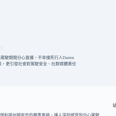
控
oten駕駛期間分心直播，不幸撞死行人Darren
全美，更引發社會對駕駛安全、社群媒體責任
伊利諾州錫安市的嚴重車禍，讓人深刻感受到分心駕駛