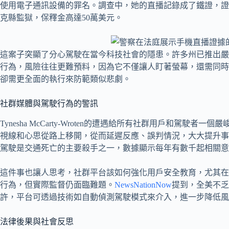
使用電子通訊設備的罪名。調查中，她的直播記錄成了鐵證，證實她在
克縣監獄，保釋金高達50萬美元。
這案子突顯了分心駕駛在當今科技社會的隱患。許多州已推出嚴
行為，風險往往更難預料，因為它不僅讓人盯著螢幕，還需同時
卻需更全面的執行來防範類似悲劇。
社群媒體與駕駛行為的警訊
Tynesha McCarty-Wroten的遭遇給所有社群用戶和駕
視線和心思從路上移開，從而延遲反應、誤判情況，大大提升事
駕駛是交通死亡的主要殺手之一，數據顯示每年有數千起相關意
這件事也讓人思考，社群平台該如何強化用戶安全教育，尤其在
行為，但實際監督仍面臨難題。
NewsNationNow
提到，全美不乏
許，平台可透過技術如自動偵測駕駛模式來介入，進一步降低風
法律後果與社會反思