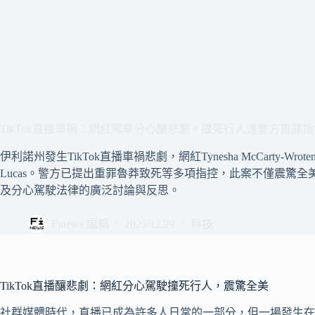
TikTok直播車禍：網紅駕車分心釀悲劇，撞死行人遭警方重罪指
伊利諾州發生TikTok直播車禍悲劇，網紅Tynesha McCarty-Wr
Lucas。警方已提出重罪魯莽致死等多項指控，此案不僅震驚
及分心駕駛法律的廣泛討論與反思。
Finews 編輯
2025/12/29
科技
TikTok直播釀悲劇：網紅分心駕駛撞死行人，震驚全美
社群媒體時代，直播已成為許多人日常的一部分，但一場發生在