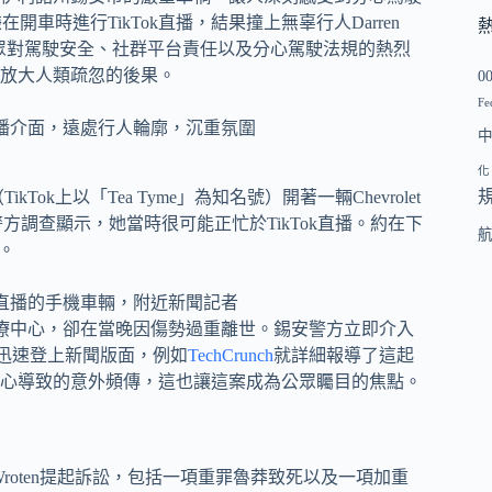
en涉嫌在開車時進行TikTok直播，結果撞上無辜行人Darren
大眾對駕駛安全、社群平台責任以及分心駕駛法規的熱烈
放大人類疏忽的後果。
0
Fe
化
（TikTok上以「Tea Tyme」為知名號）開著一輛Chevrolet
。警方調查顯示，她當時很可能正忙於TikTok直播。約在下
s。
dell醫療中心，卻在當晚因傷勢過重離世。錫安警方立即介入
過程迅速登上新聞版面，例如
TechCrunch
就詳細報導了這起
心導致的意外頻傳，這也讓這案成為公眾矚目的焦點。
rty-Wroten提起訴訟，包括一項重罪魯莽致死以及一項加重