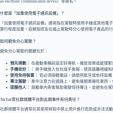
an electronic communication device）等罪名。
什麼是「加重使用電子通訊設備」？
「加重使用電子通訊設備」通常指在駕駛時使用手機或其他電子
罪行程度加重。這類指控旨在遏止駕駛時分心使用電子產品的行
如何避免分心駕駛？
避免分心駕駛的關鍵在於：
預先規劃：
在啟動車輛前設定好導航、播放音樂或處理緊
手機收好：：
將手機放入包包或手套箱，使其遠離視線和
使用免持裝置：
若必須接聽電話，請使用藍牙或免持設備
專注駕駛：
集中注意力在道路上，避免邊開車邊吃東西、
提醒他人：
鼓勵車內乘客幫助駕駛保持專注，並避免在駕
TikTok等社群媒體平台對此類事件有何責任？
社群媒體平台通常在其使用條款中禁止用戶進行危險或非法活動