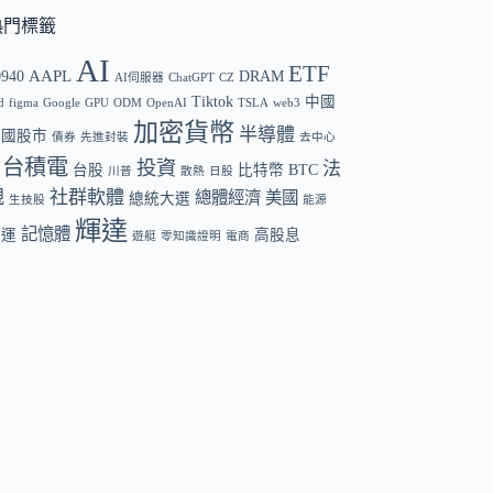
熱門標籤
AI
ETF
AAPL
0940
DRAM
AI伺服器
ChatGPT
CZ
Tiktok
中國
d
figma
Google
GPU
ODM
OpenAI
TSLA
web3
加密貨幣
半導體
中國股市
債券
先進封裝
去中心
台積電
投資
法
台股
比特幣 BTC
川普
散熱
日股
規
社群軟體
總體經濟
美國
總統大選
生技股
能源
輝達
記憶體
航運
高股息
遊艇
零知識證明
電商