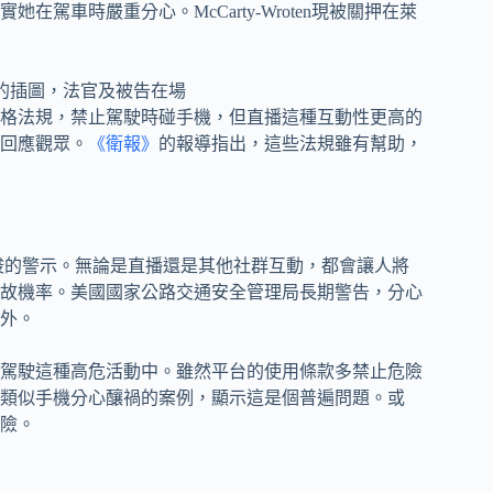
駕車時嚴重分心。McCarty-Wroten現被關押在萊
格法規，禁止駕駛時碰手機，但直播這種互動性更高的
回應觀眾。
《衛報》
的報導指出，這些法規雖有幫助，
駛者一個嚴峻的警示。無論是直播還是其他社群互動，都會讓人將
故機率。美國國家公路交通安全管理局長期警告，分心
外。
駕駛這種高危活動中。雖然平台的使用條款多禁止危險
類似手機分心釀禍的案例，顯示這是個普遍問題。或
險。