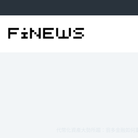
跳
至
主
要
內
容
代幣化資產大勢所趨：翁多金融如何