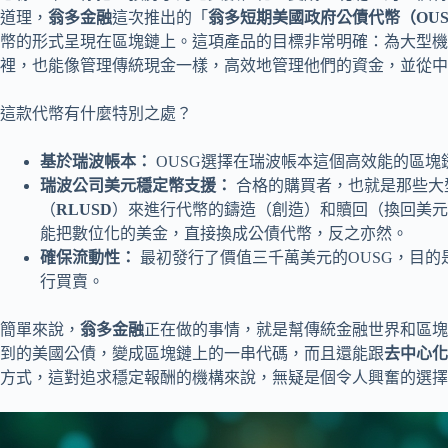
道理，
翁多金融
這次推出的「
翁多短期美國政府公債代幣（OUS
幣的形式呈現在區塊鏈上。這項產品的目標非常明確：為大型機
裡，也能像管理傳統現金一樣，高效地管理他們的資金，並從中
這款代幣有什麼特別之處？
基於瑞波帳本：
OUSG選擇在瑞波帳本這個高效能的區
瑞波公司美元穩定幣支援：
合格的購買者，也就是那些大
（
RLUSD
）來進行代幣的鑄造（創造）和贖回（換回美元
能把數位化的美金，直接換成公債代幣，反之亦然。
確保流動性：
最初發行了價值三千萬美元的OUSG，目
行買賣。
簡單來說，
翁多金融
正在做的事情，就是幫傳統金融世界和區塊
到的美國公債，變成區塊鏈上的一串代碼，而且還能跟
去中心化
方式，這對追求穩定報酬的機構來說，無疑是個令人興奮的選擇