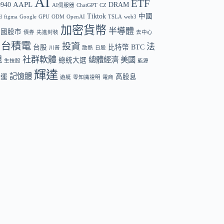
AI
ETF
AAPL
0940
DRAM
AI伺服器
ChatGPT
CZ
Tiktok
中國
d
figma
Google
GPU
ODM
OpenAI
TSLA
web3
加密貨幣
半導體
中國股市
債券
先進封裝
去中心
台積電
投資
法
台股
比特幣 BTC
川普
散熱
日股
規
社群軟體
總體經濟
美國
總統大選
生技股
能源
輝達
記憶體
航運
高股息
遊艇
零知識證明
電商