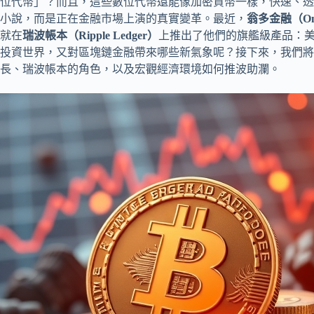
位代幣」？而且，這些數位代幣還能像加密貨幣一樣，快速、透
小說，而是正在金融市場上演的真實變革。最近，
翁多金融（Ondo
就在
瑞波帳本（Ripple Ledger）
上推出了他們的旗艦級產品：
投資世界，又對區塊鏈金融帶來哪些新氣象呢？接下來，我們將
長、瑞波帳本的角色，以及宏觀經濟環境如何推波助瀾。