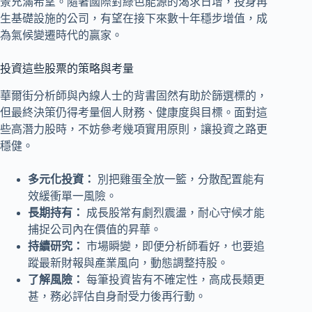
景充滿希望。隨著國際對綠色能源的渴求日增，投身再
生基礎設施的公司，有望在接下來數十年穩步增值，成
為氣候變遷時代的贏家。
投資這些股票的策略與考量
華爾街分析師與內線人士的背書固然有助於篩選標的，
但最終決策仍得考量個人財務、健康度與目標。面對這
些高潛力股時，不妨參考幾項實用原則，讓投資之路更
穩健。
多元化投資：
別把雞蛋全放一籃，分散配置能有
效緩衝單一風險。
長期持有：
成長股常有劇烈震盪，耐心守候才能
捕捉公司內在價值的昇華。
持續研究：
市場瞬變，即便分析師看好，也要追
蹤最新財報與產業風向，動態調整持股。
了解風險：
每筆投資皆有不確定性，高成長類更
甚，務必評估自身耐受力後再行動。