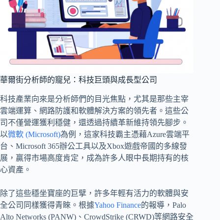
華爾街分析師的寵兒：科技巨頭與成長型公司
科技產業向來是分析師們的目光焦點，尤其是那些主宰
雲端運算、網路防護和軟體解決方案的領先者。這些公
司不僅營運獲利穩健，還透過持續革新維持領先腳步。
以
微軟 (Microsoft)
為例，這家科技霸主憑藉Azure雲端平
台、Microsoft 365辦公工具以及Xbox遊戲帝國的多線發
展，贏得市場高度肯定，成為許多人眼中長期持有的核
心資產。
除了這些穩坐寶座的巨擘，許多年輕有活力的軟體與安
全公司同樣獲得青睞。根據
Yahoo Finance
的報導，Palo
Alto Networks (PANW)、CrowdStrike (CRWD)等網路安全