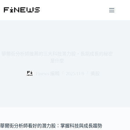
跳
至
主
要
內
容
華爾街分析師推薦的三大科技潛力股，長期成長的秘密
是什麼
Finews 編輯
2025/11/9
美股
華爾街分析師看好的潛力股：掌握科技與成長趨勢