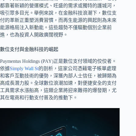
都靠著新穎的營運模式、旺盛的需求或獨特的護城河，
吸引眾多目光。舉例來說，在金融科技浪潮下，數位支
付的革新正重塑消費習慣，而再生能源的興起則為未來
能源格局注入新動能。這些趨勢不僅驅動個別企業前
進，也為投資人開啟廣闊視野。
數位支付與金融科技的崛起
Paymentus Holdings (PAY)正是數位支付領域的佼佼者。
依據
Simply Wall St
的剖析，這家公司憑藉電子帳單處理
和客戶互動技術的優勢，深獲內部人士信任，被歸類為
高成長潛力股。全球數位浪潮加速，對便捷安全的支付
工具需求水漲船高，這類企業將迎來難得的爆發期，尤
其在電商和行動支付普及的推動下。