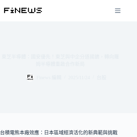
跳
至
主
要
內
容
東芝半導體：國安優先！東芝與中企分道揚鑣，轉向羅
姆半導體重啟合作新局
Finews 編輯
2025/11/24
台股
台積電熊本廠效應：日本區域經濟活化的新典範與挑戰