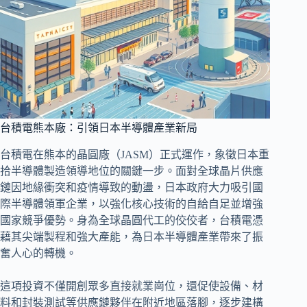
台積電熊本廠：引領日本半導體產業新局
台積電在熊本的晶圓廠（JASM）正式運作，象徵日本重
拾半導體製造領導地位的關鍵一步。面對全球晶片供應
鏈因地緣衝突和疫情導致的動盪，日本政府大力吸引國
際半導體領軍企業，以強化核心技術的自給自足並增強
國家競爭優勢。身為全球晶圓代工的佼佼者，台積電憑
藉其尖端製程和強大產能，為日本半導體產業帶來了振
奮人心的轉機。
這項投資不僅開創眾多直接就業崗位，還促使設備、材
料和封裝測試等供應鏈夥伴在附近地區落腳，逐步建構