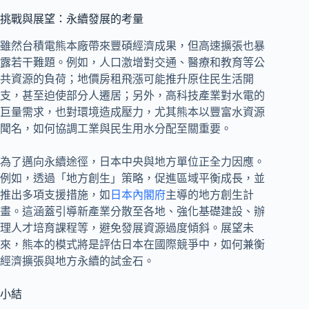
挑戰與展望：永續發展的考量
雖然台積電熊本廠帶來豐碩經濟成果，但高速擴張也暴
露若干難題。例如，人口激增對交通、醫療和教育等公
共資源的負荷；地價房租飛漲可能推升原住民生活開
支，甚至迫使部分人遷居；另外，高科技產業對水電的
巨量需求，也對環境造成壓力，尤其熊本以豐富水資源
聞名，如何協調工業與民生用水分配至關重要。
為了邁向永續途徑，日本中央與地方單位正全力因應。
例如，透過「地方創生」策略，促進區域平衡成長，並
推出多項支援措施，如
日本內閣府
主導的地方創生計
畫。這涵蓋引導新產業分散至各地、強化基礎建設、辦
理人才培育課程等，避免發展資源過度傾斜。展望未
來，熊本的模式將是評估日本在國際競爭中，如何兼衡
經濟擴張與地方永續的試金石。
小結