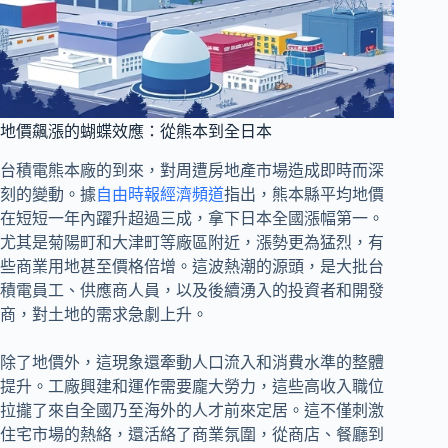
地價飆漲的蝴蝶效應：從熊本到全日本
台積電熊本廠的到來，對周遭房地產市場造成即時而深
刻的變動。據
自由時報經濟頻道
指出，熊本縣平均地價
在短短一年內躍升超過三成，拿下日本全國漲幅第一。
尤其是菊陽町和大津町等廠區附近，漲勢更為猛烈，有
些商業用地甚至價格倍增。這波熱潮的源頭，是大批台
積電員工、供應商人員，以及後續湧入的投資者和開發
商，對土地的需求急劇上升。
除了地價外，這現象還牽動人口流入和消費水準的整體
提升。工廠興建和運作需要龐大勞力，這些高收入職位
拉攏了來自全國乃至海外的人才前來定居。這不僅刺激
住宅市場的熱絡，還活絡了商業氛圍，從商店、餐廳到