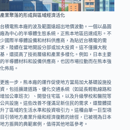
產業聚落的形成與區域經濟活化
台積電熊本廠的波及範圍遠超出地價波動。一個以晶圓
廠為中心的半導體生態系統，正熊本地區迅速成形。不
少國際半導體設備和材料供應商，為貼近台積電的需
求，陸續在當地開設分部或加大投資。這不僅擴大稅
基，還提高了技術層級和產業多樣化。例如，日本主要
的半導體材料和設備供應商，也因市場拉動而在熊本強
化佈局。
更進一步，熊本廠的運作促使地方當局加大基礎設施投
資，包括擴建道路、優化交通系統（如延長輕軌線路和
增加公車班次）、開發住宅區，以及升級學校和醫院等
公共設施。這些改善不僅滿足新住民的需求，還整體提
升了區域的生活水準和投資吸引力。這種由單一巨型項
目引領地方產業升級和經濟復甦的途徑，已被視為日本
地方振興的典範案例，值得其他地區參考。