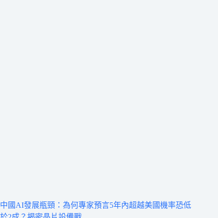
中國AI發展瓶頸：為何專家預言5年內超越美國機率恐低
於2成？揭密晶片設備戰