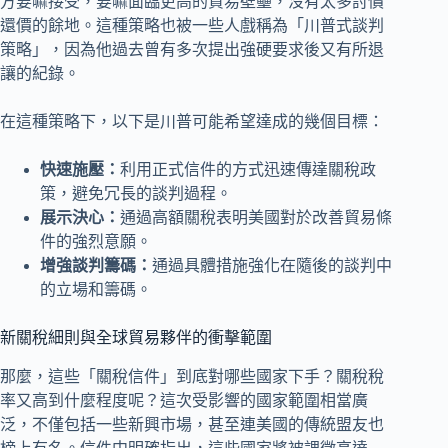
方要嘛接受，要嘛面臨更高的貿易壁壘，沒有太多討價
還價的餘地。這種策略也被一些人戲稱為「川普式談判
策略」，因為他過去曾有多次提出強硬要求後又有所退
讓的紀錄。
在這種策略下，以下是川普可能希望達成的幾個目標：
快速施壓：
利用正式信件的方式迅速傳達關稅政
策，避免冗長的談判過程。
展示決心：
通過高額關稅表明美國對於改善貿易條
件的強烈意願。
增強談判籌碼：
通過具體措施強化在隨後的談判中
的立場和籌碼。
新關稅細則與全球貿易夥伴的衝擊範圍
那麼，這些「關稅信件」到底對哪些國家下手？關稅稅
率又高到什麼程度呢？這次受影響的國家範圍相當廣
泛，不僅包括一些新興市場，甚至連美國的傳統盟友也