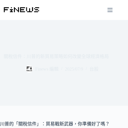
跳
至
主
要
內
容
關稅信件：川普的新貿易策略如何改變全球經濟格局
Finews 編輯
2025/07/9
台股
川普的「關稅信件」：貿易戰新武器，你準備好了嗎？