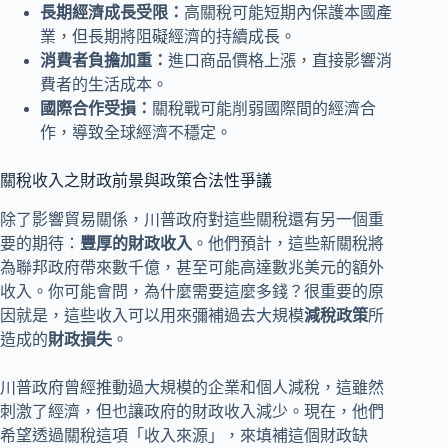
長期經濟成長受限：
高關稅可能短期內保護本國產
業，但長期將阻礙經濟的持續成長。
消費者負擔加重：
進口商品價格上漲，直接影響消
費者的生活成本。
國際合作受損：
關稅戰可能削弱國際間的經濟合
作，導致全球經濟不穩定。
關稅收入之財政前景與政策合法性爭議
除了影響貿易關係，川普政府對這些關稅還有另一個重
要的期待：
豐厚的財政收入
。他們預計，這些新關稅將
為聯邦政府帶來數千億，甚至可能高達數兆美元的額外
收入。你可能會問，為什麼需要這麼多錢？很重要的原
因就是，這些收入可以用來彌補過去大規模
減稅政策
所
造成的
財政損失
。
川普政府曾經推動過大規模的企業和個人減稅，這雖然
刺激了經濟，但也讓政府的財政收入減少。現在，他們
希望透過關稅這項「收入來源」，來填補這個財政缺