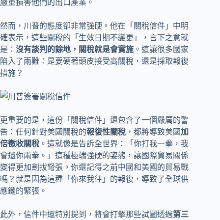
嚴重損害他們的出口產業。
然而，川普的態度卻非常強硬。他在「關稅信件」中明
確表示，這些關稅的「生效日期不變更」，言下之意就
是：
沒有談判的餘地，關稅就是會實施
。這讓很多國家
陷入了兩難：是要硬著頭皮接受高關稅，還是採取報復
措施？
更重要的是，這份「關稅信件」還包含了一個嚴厲的警
告：任何針對美國關稅的
報復性關稅
，都將導致美國
加
倍徵收關稅
。這就像是告訴全世界：「你打我一拳，我
會還你兩拳。」這種極端強硬的姿態，讓國際貿易關係
變得更加劍拔弩張。你還記得之前中國和美國的貿易戰
嗎？就是因為這種「你來我往」的報復，導致了全球供
應鏈的緊張。
此外，信件中還特別提到，將會打擊那些試圖透過
第三