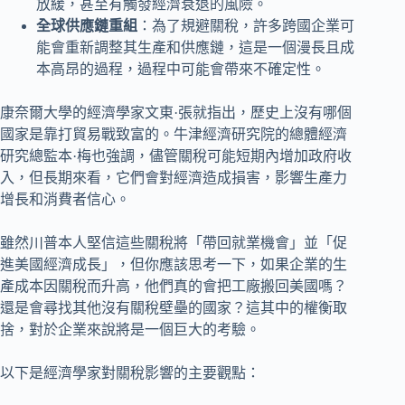
放緩，甚至有觸發經濟衰退的風險。
全球供應鏈重組
：為了規避關稅，許多跨國企業可
能會重新調整其生產和供應鏈，這是一個漫長且成
本高昂的過程，過程中可能會帶來不確定性。
康奈爾大學的經濟學家文東·張就指出，歷史上沒有哪個
國家是靠打貿易戰致富的。牛津經濟研究院的總體經濟
研究總監本·梅也強調，儘管關稅可能短期內增加政府收
入，但長期來看，它們會對經濟造成損害，影響生產力
增長和消費者信心。
雖然川普本人堅信這些關稅將「帶回就業機會」並「促
進美國經濟成長」，但你應該思考一下，如果企業的生
產成本因關稅而升高，他們真的會把工廠搬回美國嗎？
還是會尋找其他沒有關稅壁壘的國家？這其中的權衡取
捨，對於企業來說將是一個巨大的考驗。
以下是經濟學家對關稅影響的主要觀點：