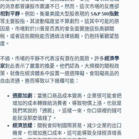
的消息都曾讓股市震盪不已。然而，這次市場的反應卻
相對平靜
。例如，衡量美國大型股表現的
S&P 500指數
等主要股指，其波動幅度並不算劇烈。這其中可能的原
因是，市場對於川普是否真的會全面實施這些高額關
稅，或者這些關稅能否通過法律挑戰，仍抱持著觀望態
度。
不過，市場的平靜不代表沒有潛在的風險。許多
經濟學
家
對此表示了嚴重的擔憂。他們認為，大規模的關稅政
策，就像在經濟體系中設置一道道障礙，會阻礙商品的
自由流通，進而導致以下幾種可能：
通膨加劇
：當進口商品成本變高，企業很可能會把
增加的成本轉嫁給消費者，導致物價上漲，也就是
我們常說的「通膨」。這樣一來，你口袋裡的錢可
能就沒那麼值錢了。
經濟放緩
：關稅會抑制國際貿易，減少企業的出口
機會，也增加進口成本，這可能導致全球經濟增長