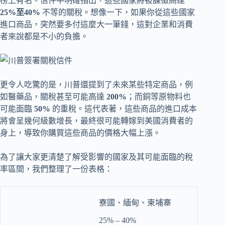
榜上有名。信件中明確指出，這些國家將被課徵高達
25%至40%
不等的關稅。想像一下，如果你從這些國家
進口商品，突然要多付這麼大一筆錢，這對企業和消費
者來說都是不小的負擔。
更令人吃驚的是，川普還提到了未來某些特定商品，例
如醫藥品，關稅甚至可能高達
200%
；而銅等原物料也
可能面臨
50%
的重稅。這代表著，這些商品的進口成本
將會呈幾何級數增長，最終很可能轉嫁到美國消費者的
身上，導致你購買這些商品的價格大幅上漲。
為了讓大家更清楚了解受影響的國家及其可能面臨的稅
率區間，我們整理了一份表格：
寮國、緬甸、柬埔寨
25% – 40%