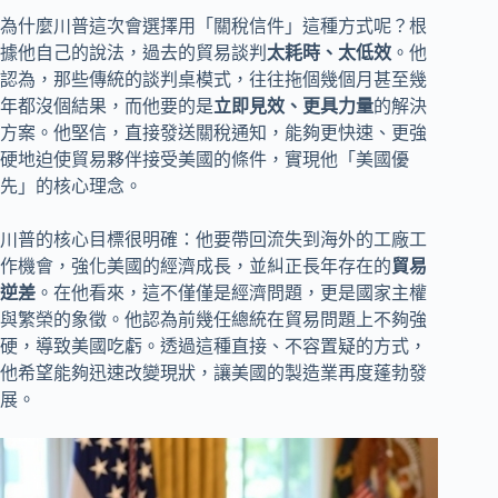
為什麼川普這次會選擇用「關稅信件」這種方式呢？根
據他自己的說法，過去的貿易談判
太耗時、太低效
。他
認為，那些傳統的談判桌模式，往往拖個幾個月甚至幾
年都沒個結果，而他要的是
立即見效、更具力量
的解決
方案。他堅信，直接發送關稅通知，能夠更快速、更強
硬地迫使貿易夥伴接受美國的條件，實現他「美國優
先」的核心理念。
川普的核心目標很明確：他要帶回流失到海外的工廠工
作機會，強化美國的經濟成長，並糾正長年存在的
貿易
逆差
。在他看來，這不僅僅是經濟問題，更是國家主權
與繁榮的象徵。他認為前幾任總統在貿易問題上不夠強
硬，導致美國吃虧。透過這種直接、不容置疑的方式，
他希望能夠迅速改變現狀，讓美國的製造業再度蓬勃發
展。