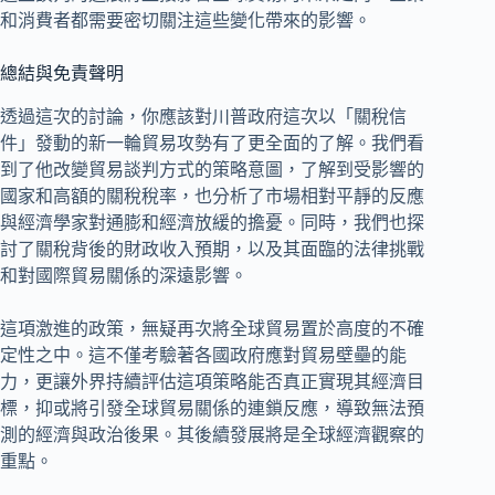
和消費者都需要密切關注這些變化帶來的影響。
總結與免責聲明
透過這次的討論，你應該對川普政府這次以「關稅信
件」發動的新一輪貿易攻勢有了更全面的了解。我們看
到了他改變貿易談判方式的策略意圖，了解到受影響的
國家和高額的關稅稅率，也分析了市場相對平靜的反應
與經濟學家對通膨和經濟放緩的擔憂。同時，我們也探
討了關稅背後的財政收入預期，以及其面臨的法律挑戰
和對國際貿易關係的深遠影響。
這項激進的政策，無疑再次將全球貿易置於高度的不確
定性之中。這不僅考驗著各國政府應對貿易壁壘的能
力，更讓外界持續評估這項策略能否真正實現其經濟目
標，抑或將引發全球貿易關係的連鎖反應，導致無法預
測的經濟與政治後果。其後續發展將是全球經濟觀察的
重點。