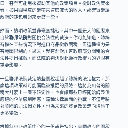
口，甚至可能用來資助其他的政策項目。從財政角度來
看，如果關稅真的能帶來這麼龐大的收入，那確實能讓
政府的錢包看起來更鼓一些。
然而，這項政策並非毫無挑戰。其中一個最大的阻礙來
自於
聯邦法院
對關稅合法性的裁決。你可能知道，總統
有權在某些情況下對進口商品徵收關稅，但這種權力是
有範圍限制的。過去，就有針對川普政府部分關稅的合
法性提出挑戰，而法院的判決對此類行政權力的界限有
重要影響。
一旦聯邦法院裁定這些關稅超越了總統的法定權力，那
麼這項政策就可能面臨被推翻的風險。這將為川普的關
稅大計蒙上一層不確定性，也會讓那些已經開始調整供
應鏈的企業感到困惑。這種法律層面的挑戰，不僅考驗
著美國的司法獨立性，也為未來的貿易政策走向增添了
更多變數。
根據無黨派政策中心的一份報告指出，美國政府的關稅