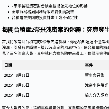
2奈米製程洩密對台積電技術領先地位的影響
全球貿易格局因地緣政治變化而調整
台積電在美國的投資計畫面臨不確定性
揭開台積電2奈米洩密案的迷霧：究竟發
當我們談論到台積電的
2奈米先進製程
，你必須知道這不僅是科
洩漏，引發各界譁然。這起洩密案的風暴中心，是台積電的
前
見了三名涉案人員，其中就包含這名陳姓前員工，這顯示案件
日期
事件
2025年8月11日
董事會召集
2025年8月10日
洩密事件曝光
2025年8月12日
檢方介入調查
更令人驚訝的是，這起事件還牽涉到一家重要的國際半導體設