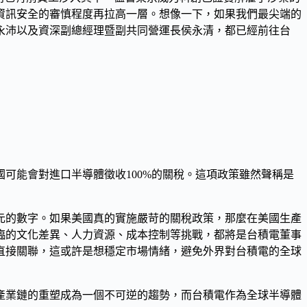
資訊安全的審慎程度再拉高一層。想像一下，如果我們最尖端的
永沛
以及
資深副總經理暨副共同營運長侯永清
，都已經前往台
國可能會對進口半導體徵收
100%的關稅
。這項政策雖然聲稱是
元
的數字。如果美國真的實施嚴苛的關稅政策，那麼在美國生產
臨的文化差異、人力資源、成本控制等挑戰，都將是台積電董事
直接關聯，這或許是想穩定市場情緒，避免外界對台積電的全球
產業鏈的重塑成為一個不可逆的趨勢，而台積電作為全球半導體