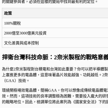
的關鍵參與者，必須在這樣的變局中找到最有利的定位。
政策
100%關稅
2000億至3000億美元投資
文化差異與成本控制
捍衛台灣科技命脈：2奈米製程的戰略意
為什麼
2奈米製程
對台積電和台灣如此重要？你可以把半導體製
上塞進更多的電晶體，這意味著晶片效能越強、功耗越低。2
（GAA）技術
。
環繞閘極場效電晶體，簡稱GAA，你可以想像成傳統電晶體電
效。然而，這項技術的
良率調整
極為困難，需要投入龐大的研
的戰略地位。因此，檢調單位將此案列為《國家安全法》下的