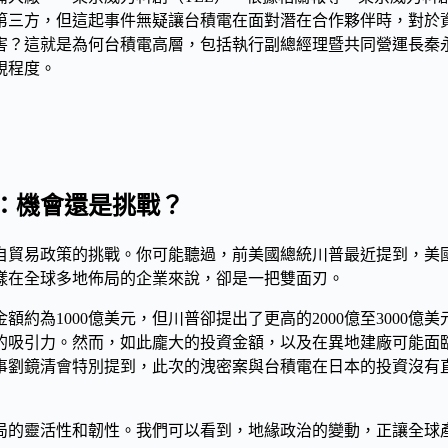
第三方，但這起事件無疑讓台積電在面對潛在合作夥伴時，對於
害？這就是為何台積電高層，包括
執行副總經理暨共同營運長秦
視程度。
：機會還是挑戰？
自貿易政策的挑戰。你可能聽過，前美國總統川普最近提到，美
樣在全球多地佈局的企業來說，卻是一把雙面刃。
金額約為
1000億美元
，但川普卻提出了更高的
2000億至3000億美
的吸引力。然而，如此龐大的投資金額，以及在異地建廠可能面
事劉鏡清
會特別提到，此次的洩密案與台積電在日本的投資沒有
局
的靈活性和韌性。我們可以看到，地緣政治的變動，正讓全球