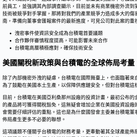
前員工，並強調其內部調查顯示，目前並未有商業機密外流到
技術被競爭對手掌握，那將對我們的產業競爭力造成多大的傷
南，準備向董事會匯報案件的最新進度，可見公司對此案的重
洩密事件使資訊安全成為台積電首要議題
合作夥伴審慎程度提高，可能影響未來合作
台積電高層積極應對，確保技術安全
美國關稅新政策與台積電的全球佈局考量
除了內部機密外洩的疑慮，台積電在國際舞臺上，也面臨著來
為了鼓勵在美國本土生產，以保障供應鏈安全，但對台積電這
目前，台積電在美國亞利桑那州設廠的投資計畫，最初公布的
的產品將可獲得關稅豁免，這無疑會增加企業在美國投資設廠
會需要仔細評估的重點。這也是為什麼
國發會主委兼台積電董
佈局產生更多不必要的聯想。
這項議題不僅關乎台積電的財務考量，更牽動著其
全球產能佈