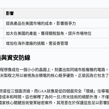
影響
提高產品在美國市場的成本，影響競爭力
加大在美國的產能，獲得關稅豁免，提升市場地位
增加在海外建廠的挑戰，需妥善管理
義與資安防線
程想像成在一個小小的晶圓上，刻畫出如同城市般複雜的電路。
奈米製程之所以被視為
台積電的核心競爭優勢
，正是因為它包含了
流是從三個面流過，而GAA就像是從四個面完全「環繞」住導
發成本和時間。這也解釋了為何一旦2奈米技術的細節外洩，不
國家核心關鍵技術營業秘密案件
，其用意在於保護這些足以影響