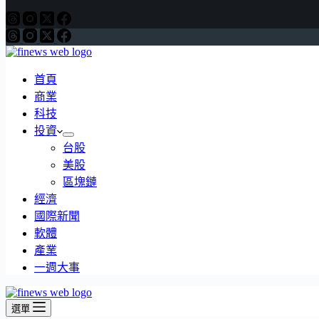
首頁
商業
科技
投資
台股
美股
區塊鏈
經濟
國際新聞
軟體
產業
一週大事
選單