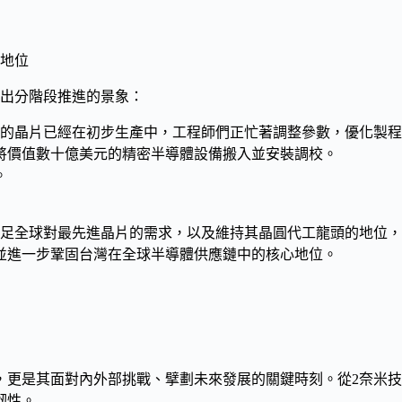
地位
現出分階段推進的景象：
程的晶片已經在初步生產中，工程師們正忙著調整參數，優化製
將價值數十億美元的精密半導體設備搬入並安裝調校。
。
滿足全球對最先進晶片的需求，以及維持其
晶圓代工龍頭
的地位，
並進一步鞏固台灣在全球
半導體供應鏈
中的核心地位。
，更是其面對內外部挑戰、擘劃未來發展的關鍵時刻。從
2奈米
韌性
。