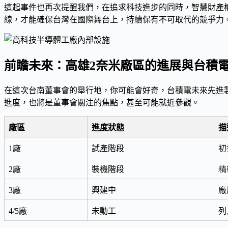
這起事件也再次提醒我們，在追求科技進步的同時，
智慧財產
線，才能確保台灣在國際舞台上，持續保有不可取代的競爭力
前瞻未來：高雄2奈米廠區的進展與台積
在這次台南董事會的舉行地，你可能會好奇，台積電未來先進
進度，也將是董事會關注的焦點，甚至可能就近參觀。
廠區
進度狀態
描
1廠
試產階段
初
2廠
裝機階段
精
3廠
興建中
廠
4/5廠
未動工
列