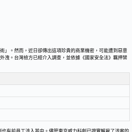
術
」。然而，近日卻傳出這項珍貴的商業機密，可能遭到惡意
片外洩。台灣檢方已經介入調查，並依據《國家安全法》羈押禁
創也有
前員工
涉入其中。儘管東京威力科創已證實解雇了涉案的