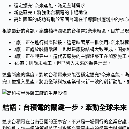
穩定擴充2奈米產能，滿足全球需求
新廠區完工將強化台積電的市場地位
高雄園區的成功有助於鞏固台灣在半導體供應鏈中的核心
根據最新的資訊，高雄楠梓園區的台積電2奈米廠區，目前呈
1廠
：正在進行
試產
階段，這意味著第一批使用2奈米製
2廠
：正處於
裝機
階段，也就是廠房結構大致完成，開始
3廠
：正在
興建中
，這代表廠房的主體建築正在加緊施工
4/5廠
：則尚未動工，但已列入未來的擴建計畫。
這些新廠的進度，對於台積電未來能否穩定擴充2奈米產能、
完工並投入
量產
，將為全球科技產業帶來新一波的創新動能，
結語：台積電的關鍵一步，牽動全球未來
這次台積電在台南召開的董事會，不只是一場例行的企業會議
利推進，每一個決策都將深刻影響台積電未來的
競爭力
與
營運