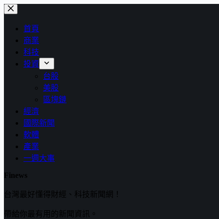
跳
至
首頁
主
商業
要
科技
內
投資
容
台股
美股
區塊鏈
經濟
國際新聞
軟體
產業
一週大事
Finews
台灣最好懂得財經、科技新聞網！
帶給你最有用的新聞資訊。