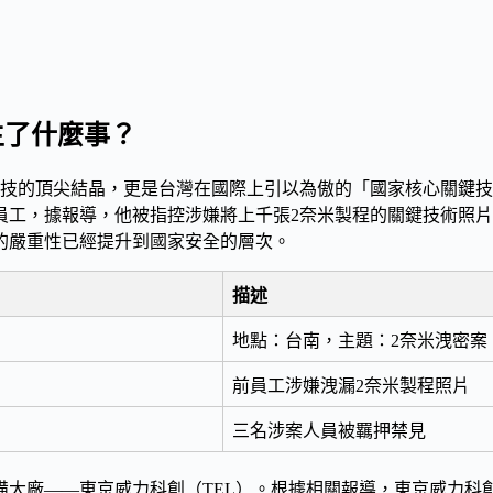
生了什麼事？
技的頂尖結晶，更是台灣在國際上引以為傲的「
國家核心關鍵技
員工
，據報導，他被指控涉嫌將上千張2奈米製程的關鍵技術照
的嚴重性已經提升到國家安全的層次。
描述
地點：台南，主題：2奈米洩密案
前員工涉嫌洩漏2奈米製程照片
三名涉案人員被羈押禁見
備大廠——
東京威力科創（TEL）
。根據相關報導，東京威力科