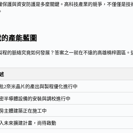
權保護
與
資安防護
是多麼關鍵。高科技產業的競爭，不僅僅是技
。
電的產能藍圖
製程的脈絡究竟如何發展？答案之一就在不遠的
高雄楠梓園區
。
述
批2奈米晶片的產出與製程優化進行中
密半導體設備的安裝與調校進行中
房主體建築正在施工中
入未來擴建計畫，尚待啟動