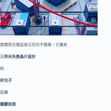
索爾思光電這家公司可不簡單，它擁有
三奈米先進晶片設計
和
矽光子
這種
關鍵技術