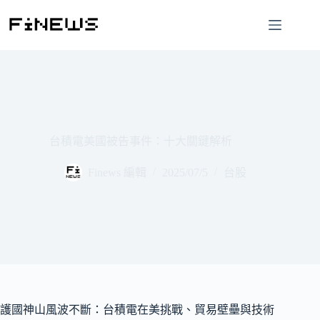
跳
至
主
要
內
容
台積電美國被告事件：十大關鍵解析
Finews 編輯
2025/07/5
台股
護國神山風波不斷：台積電在美挑戰、貿易壁壘與技術