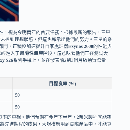
定性，視為今明兩年的首要任務。根據最新的報告，三星
然還未達到理想狀態，但這也顯示出他們的努力。三星的系
與晶圓代工部門，正積極加速提升自家處理器
Exynos 2600
的性能與
悉已經進入了
風險性量產
階段，這意味著他們正在測試大
xy S26
系列手機上，並在發表前2到3個月啟動實際量
目標良率 (%)
50
50
米良率的重視。他們預期在今年下半年，2奈米製程就能夠
將先進製程的成果，大規模應用到實際產品中，才能真