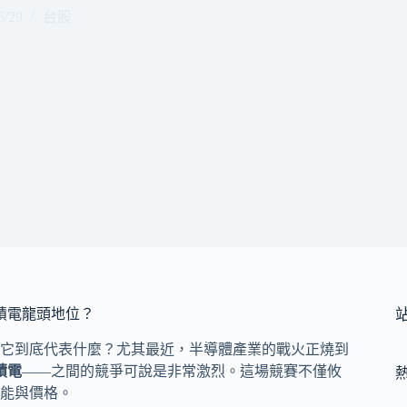
6/29
台股
積電龍頭地位？
它到底代表什麼？尤其最近，半導體產業的戰火正燒到
積電
——之間的競爭可說是非常激烈。這場競賽不僅攸
能與價格。