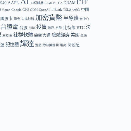
AI
ETF
AAPL
0940
DRAM
AI伺服器
ChatGPT
CZ
Tiktok
中國
d
figma
Google
GPU
ODM
OpenAI
TSLA
web3
加密貨幣
半導體
中國股市
債券
先進封裝
去中心
台積電
投資
法
台股
比特幣 BTC
川普
散熱
日股
規
社群軟體
總體經濟
美國
總統大選
生技股
能源
輝達
記憶體
航運
高股息
遊艇
零知識證明
電商