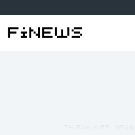
跳
至
主
要
內
容
三星2奈米拚50％良率，傳高通