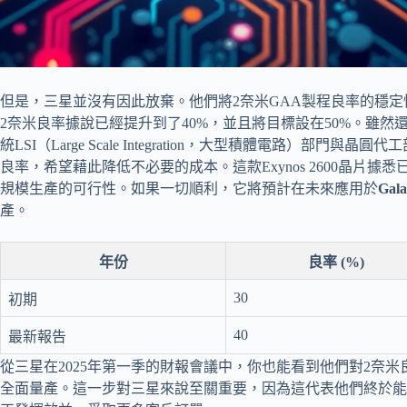
但是，三星並沒有因此放棄。他們將2奈米GAA製程良率的穩
2奈米良率據說已經提升到了40%，並且將目標設在50%。雖
統LSI（Large Scale Integration，大型積體電路）部門
良率，希望藉此降低不必要的成本。這款Exynos 2600晶片據
規模生產的可行性。如果一切順利，它將預計在未來應用於
Gala
產。
年份
良率 (%)
30
初期
40
最新報告
從三星在2025年第一季的財報會議中，你也能看到他們對2奈
全面量產。這一步對三星來說至關重要，因為這代表他們終於能