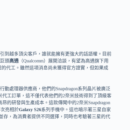
引到越多頂尖客戶，誰就能擁有更強大的話語權。目前
巨頭
高通
（Qualcomm）展開洽談，有望為高通旗下用
程的代工。雖然這項消息尚未獲得官方證實，但如果成
處理器供應商，他們的Snapdragon系列晶片被廣泛
米代工訂單，這不僅代表他們的2奈米技術得到了頂級客
昂的研發與生產成本。這款傳聞中的2奈米Snapdragon
能首次亮相於
Galaxy S26
系列手機中。這也暗示著三星自家
列手機中並存，為消費者提供不同選擇，同時也考驗著三星的代