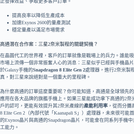
正發揮效益、爭取更多客戶訂單。
提高良率以降低生產成本
加速Exynos 2600的量產測試
穩定量產以滿足市場需求
高通潛在合作案：三星2奈米製程的關鍵契機？
在晶圓代工的世界裡，客戶的訂單就像是戰場上的兵力。誰能吸
市場上流傳一個非常振奮人心的消息：三星似乎已經與手機晶片
於Galaxy手機的
Snapdragon 8 Elite Gen 2
處理器，進行2奈米製
真，對三星來說絕對是一個重大的里程碑。
為什麼高通的訂單這麼重要呢？你可能知道，高通是全球領先的行動
應用在各大品牌的旗艦手機上。如果三星能成功拿下高通的2奈
戶的認可，更能有效提升其2奈米產線的
產能利用率
，從而分攤高
8 Elite Gen 2（內部代號「Kaanapali S」）處理器，未來很可
的Exynos晶片與高通的Snapdragon晶片，可能會在同系
工能力。