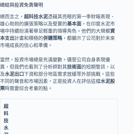
總結與投資免責聲明
總而言之，
超科技水泥
憑藉其亮眼的第一季財報表現、
雄心勃勃的擴張策略以及堅實的
基本面
，在印度水泥市
場中持續扮演著舉足輕重的領導角色。他們的大規模
資
本支出
計畫和積極的
併購策略
，都顯示了公司對於未來
市場成長的信心和準備。
當然，投資市場總是充滿變數。儘管公司自身表現優
異，但我們也看到了分析師對其
技術面
的短期警訊，以
及
水泥出口
下滑和部分地區需求放緩等外部挑戰。這些
不同的聲音和市場因素，正是投資人在評估這檔
水泥股
票
時需要綜合考量的點。
超
科
技
水