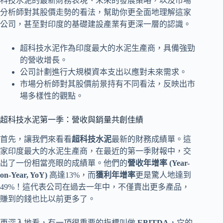
科技水泥的最新財務表現、未來的發展策略，以及市場
分析師對其股價走勢的看法，幫助你更全面地理解這家
公司，甚至對印度的基礎建設產業有更深一層的認識。
超科技水泥作為印度最大的水泥生產商，具備強勁
的營收增長。
公司計劃進行大規模資本支出以應對未來需求。
市場分析師對其股價前景持有不同看法，反映出市
場多樣性的觀點。
超科技水泥第一季：營收與銷量共創佳績
首先，讓我們來看看
超科技水泥
最新的財務成績單。這
家印度最大的水泥生產商，在最近的第一季財報中，交
出了一份相當亮眼的成績單。他們的
營收年增率 (Year-
on-Year, YoY)
高達13%，而
獲利年增率
更是驚人地達到
49%！這代表公司在過去一年中，不僅賣出更多產品，
賺到的錢也比以前更多了。
更深入地看，有一項很重要的指標叫做
EBITDA
，它的