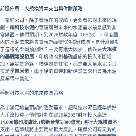
前瞻佈局：大規模資本支出與併購策略
一家好公司，除了看現在的成績，更要看它對未來的規
劃。
超科技水泥
的管理層對未來的水泥需求前景感到非
常樂觀。他們預期，到2026財政年度（FY26），印度國
內的水泥需求將會實現7%到8%的穩健成長。是什麼驅動
了這樣的樂觀預期呢？主要有兩大因素：首先是
大規模
的基礎建設發展
，印度政府對基礎設施的投入不斷增
加，無論是道路、橋樑還是住宅，都需要大量水泥；其
次是
季風因素
，雨季後的重建和新建設需求也會為水泥
產業帶來動能。
為了滿足這些預期的強勁需求，超科技水泥已經準備好
大手筆投資。他們計劃在2026至2027財年投入高達
14,000億印度盧比 (約新台幣5,300億元)
進行
大規模資本
支出
。這筆錢將主要用於擴大產能，確保公司有足夠的