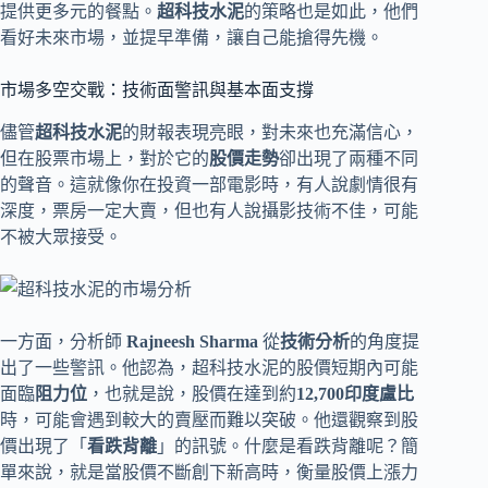
提供更多元的餐點。
超科技水泥
的策略也是如此，他們
看好未來市場，並提早準備，讓自己能搶得先機。
市場多空交戰：技術面警訊與基本面支撐
儘管
超科技水泥
的財報表現亮眼，對未來也充滿信心，
但在股票市場上，對於它的
股價走勢
卻出現了兩種不同
的聲音。這就像你在投資一部電影時，有人說劇情很有
深度，票房一定大賣，但也有人說攝影技術不佳，可能
不被大眾接受。
一方面，分析師
Rajneesh Sharma
從
技術分析
的角度提
出了一些警訊。他認為，超科技水泥的股價短期內可能
面臨
阻力位
，也就是說，股價在達到約
12,700印度盧比
時，可能會遇到較大的賣壓而難以突破。他還觀察到股
價出現了「
看跌背離
」的訊號。什麼是看跌背離呢？簡
單來說，就是當股價不斷創下新高時，衡量股價上漲力