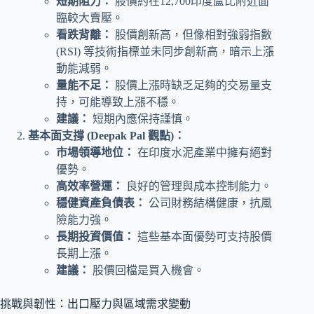
短期阻力：
股價約在12,700印度盧比附近面
臨較大賣壓。
看跌背離：
股價創新高，但像相對強弱指數
(RSI) 等技術指標並未同步創新高，暗示上漲
動能減弱。
量能不足：
股價上漲時缺乏足夠的交易量支
持，可能導致上漲不穩。
建議：
短期內應保持謹慎。
基本面支撐 (Deepak Pal 觀點)：
市場領導地位：
在印度水泥產業中擁有絕對
優勢。
高效率營運：
良好的管理與成本控制能力。
穩健資產負債表：
公司財務結構健康，抗風
險能力強。
長期投資價值：
這些基本面優勢可支持股價
長期上漲。
建議：
股價回檔是買入機會。
挑戰與韌性：出口壓力與區域需求變動