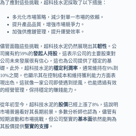
為了應對這些挑戰，超科技水泥採取了以下措施：
多元化市場策略，減少對單一市場的依賴。
提升產品品質，增強市場競爭力。
加強供應鏈管理，提升運營效率。
儘管面臨這些挑戰，超科技水泥仍然展現出其
韌性
。公
司擁有約59%的
發起人持股
，這表示公司的主要股東對
公司未來發展很有信心，這也為公司提供了穩定的基
礎。此外，超科技水泥的
穩定利潤率
，通常維持在9%到
10%之間，也顯示其在控制成本和維持獲利能力方面表
現出色。這就像一家公司即使遇到逆風，也能透過有效
的經營管理，保持穩定的賺錢能力。
從年初至今，超科技水泥的
股價
已經上漲了8%，這說明
市場普遍看好其長期前景。多數分析師也認為，儘管有
短期波動和市場挑戰，但公司堅實的
基本面
依然能夠為
其股價提供
堅實的支撐
。