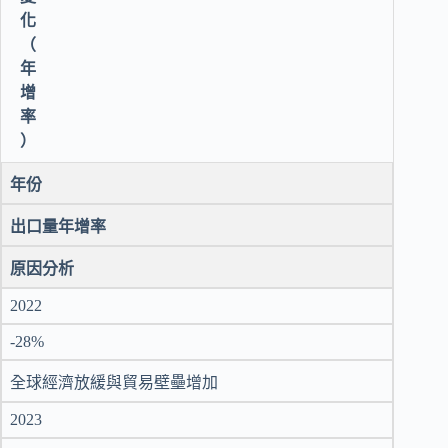
化
（
年
增
率
）
年份
出口量年增率
原因分析
2022
-28%
全球經濟放緩與貿易壁壘增加
2023