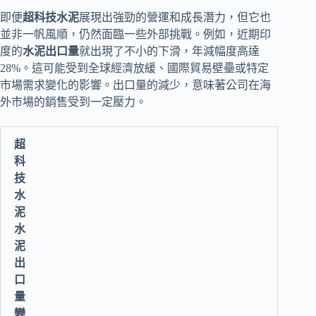
即便
超科技水泥
展現出強勁的營運和成長潛力，但它也
並非一帆風順，仍然面臨一些外部挑戰。例如，近期印
度的
水泥出口量
就出現了不小的下滑，年減幅度高達
28%。這可能受到全球經濟放緩、國際貿易壁壘或特定
市場需求變化的影響。出口量的減少，意味著公司在海
外市場的銷售受到一定壓力。
超
科
技
水
泥
水
泥
出
口
量
變