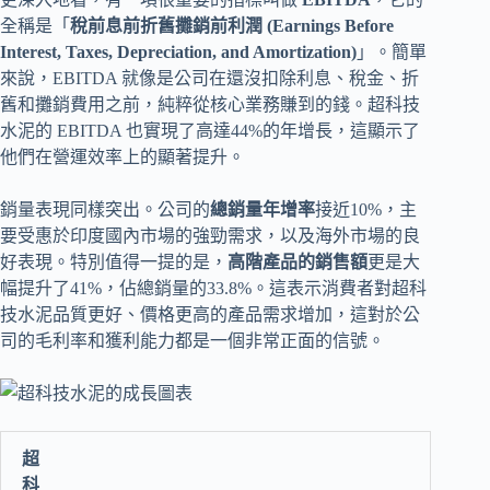
全稱是「
稅前息前折舊攤銷前利潤 (Earnings Before
Interest, Taxes, Depreciation, and Amortization)
」。簡單
來說，EBITDA 就像是公司在還沒扣除利息、稅金、折
舊和攤銷費用之前，純粹從核心業務賺到的錢。超科技
水泥的 EBITDA 也實現了高達44%的年增長，這顯示了
他們在營運效率上的顯著提升。
銷量表現同樣突出。公司的
總銷量年增率
接近10%，主
要受惠於印度國內市場的強勁需求，以及海外市場的良
好表現。特別值得一提的是，
高階產品的銷售額
更是大
幅提升了41%，佔總銷量的33.8%。這表示消費者對超科
技水泥品質更好、價格更高的產品需求增加，這對於公
司的毛利率和獲利能力都是一個非常正面的信號。
超
科