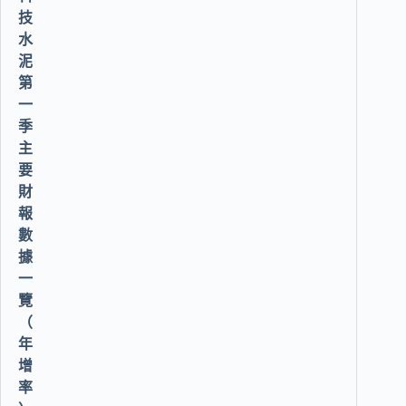
技
水
泥
第
一
季
主
要
財
報
數
據
一
覽
（
年
增
率