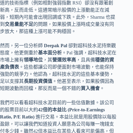
道的技術指標（例如相對強弱指數 RSI）卻沒有跟著創
新高，反而走低。這通常暗示股價的上漲動能正在減
弱，短期內可能會出現回調或下跌。此外，Sharma 也提
到
交易量能不足
的問題，如果股價上漲時成交量沒有同
步放大，那這種上漲可能不夠穩固。
然而，另一位分析師
Deepak Pal
卻對超科技水泥持樂觀
態度，他更側重於
基本面分析
。Pal 強調，超科技水泥在
市場上擁有
領導地位
，其
營運效率高
，且具備
穩健的資
產負債表
。這些都讓公司即便面對市場波動，也能保持
強勁的競爭力。他認為，超科技水泥的這些基本優勢，
足以支撐其
長期投資價值
。他甚至表示，如果股價因為
短期波動而回檔，那反而是一個不錯的
買入機會
。
我們可以看看超科技水泥目前的一些估值數據。該公司
的股票目前以大約
42倍的本益比 (Price-to-Earnings
Ratio, P/E Ratio)
進行交易。本益比就是用股價除以每股
盈餘，可以讓我們知道投資人願意為公司每賺一塊錢支
付多少錢。雖然42倍本益比在某些人看來可能偏高，但