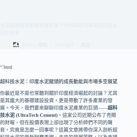
水泥股價是否即將突破新高？分析師如何看待超科技水
泥的未來
Finews 編輯
2025/08/9
美股
“`html
超科技水泥：印度水泥龍頭的成長動能與市場多空展望
你最近是不是也常聽到關於印度經濟崛起的討論？尤其
是其龐大的基礎建設投資，更是帶動了許多產業的發
展。今天，我們要來聊聊印度水泥產業的巨頭——
超科
技水泥 (UltraTech Cement)
。這家公司近期公布了亮眼
的財報，但在股價表現上卻出現了分析師們不同的聲
音，究竟是怎麼一回事呢？這篇文章將帶你深入剖析超