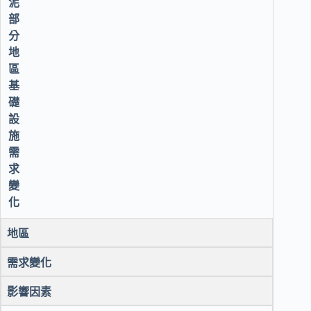
泥
部
分
地
區
基
礎
設
施
需
求
變
化
地區
需求變化
影響因素