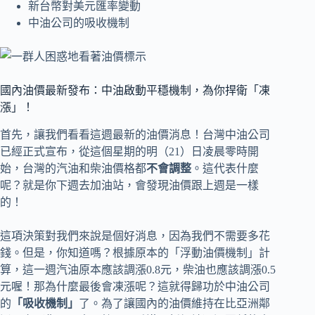
新台幣對美元匯率變動
中油公司的吸收機制
國內油價最新發布：中油啟動平穩機制，為你捍衛「凍
漲」！
首先，讓我們看看這週最新的油價消息！台灣中油公司
已經正式宣布，從這個星期的明（21）日凌晨零時開
始，台灣的汽油和柴油價格都
不會調整
。這代表什麼
呢？就是你下週去加油站，會發現油價跟上週是一樣
的！
這項決策對我們來說是個好消息，因為我們不需要多花
錢。但是，你知道嗎？根據原本的「浮動油價機制」計
算，這一週汽油原本應該調漲0.8元，柴油也應該調漲0.5
元喔！那為什麼最後會凍漲呢？這就得歸功於中油公司
的
「吸收機制」
了。為了讓國內的油價維持在比亞洲鄰