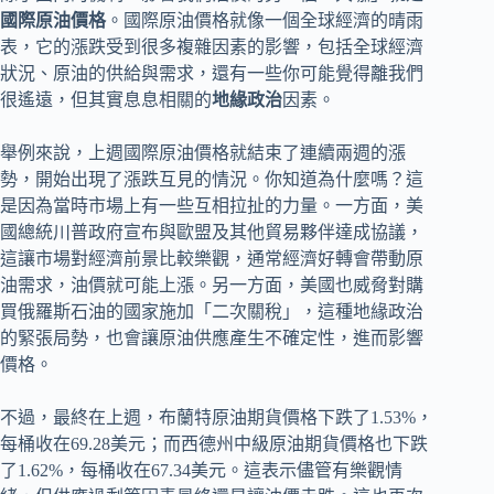
國際原油價格
。國際原油價格就像一個全球經濟的晴雨
表，它的漲跌受到很多複雜因素的影響，包括全球經濟
狀況、原油的供給與需求，還有一些你可能覺得離我們
很遙遠，但其實息息相關的
地緣政治
因素。
舉例來說，上週國際原油價格就結束了連續兩週的漲
勢，開始出現了漲跌互見的情況。你知道為什麼嗎？這
是因為當時市場上有一些互相拉扯的力量。一方面，美
國總統川普政府宣布與歐盟及其他貿易夥伴達成協議，
這讓市場對經濟前景比較樂觀，通常經濟好轉會帶動原
油需求，油價就可能上漲。另一方面，美國也威脅對購
買俄羅斯石油的國家施加「二次關稅」，這種地緣政治
的緊張局勢，也會讓原油供應產生不確定性，進而影響
價格。
不過，最終在上週，布蘭特原油期貨價格下跌了1.53%，
每桶收在69.28美元；而西德州中級原油期貨價格也下跌
了1.62%，每桶收在67.34美元。這表示儘管有樂觀情