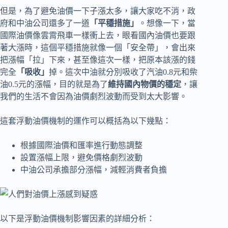
但是，為了避免油價一下子漲太多，讓大家吃不消，政
府和中油公司還多了一道
「平穩措施」
。想像一下，當
國際油價像雲霄飛車一樣衝上去，眼看國內油價也要跟
著大漲時，這個平穩措施就像一個「安全帶」，會出來
把漲幅「拉」下來，甚至像這次一樣，把原本該漲的錢
完全
「吸收」
掉。這次中油就分別吸收了汽油0.8元和柴
油0.5元的漲幅，目的就是為了
維持國內物價的穩定
，讓
我們的生活不會因為油價劇烈波動而受到太大影響。
這套浮動油價機制的運作可以概括為以下幾點：
根據國際油價和匯率進行動態調整
設置漲幅上限，避免價格劇烈波動
中油公司承擔部分漲幅，減輕消費者負擔
以下是浮動油價機制影響因素的詳細分析：