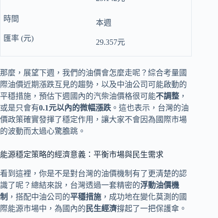
本週
29.357元
那麼，展望下週，我們的油價會怎麼走呢？綜合考量國
際油價近期漲跌互見的趨勢，以及中油公司可能啟動的
平穩措施，預估下週國內的汽柴油價格很可能
不調整
，
或是只會有
0.1元以內的微幅漲跌
。這也表示，台灣的油
價政策確實發揮了穩定作用，讓大家不會因為國際市場
的波動而太過心驚膽跳。
能源穩定策略的經濟意義：平衡市場與民生需求
看到這裡，你是不是對台灣的油價機制有了更清楚的認
識了呢？總結來說，台灣透過一套精密的
浮動油價機
制
，搭配中油公司的
平穩措施
，成功地在變化莫測的國
際能源市場中，為國內的
民生經濟
撐起了一把保護傘。