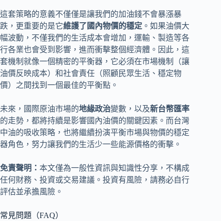
這套策略的意義不僅僅是讓我們的加油錢不會暴漲暴
跌，更重要的是它
維護了國內物價的穩定
。如果油價大
幅波動，不僅我們的生活成本會增加，運輸、製造等各
行各業也會受到影響，進而衝擊整個經濟體。因此，這
套機制就像一個精密的平衡器，它必須在市場機制（讓
油價反映成本）和社會責任（照顧民眾生活、穩定物
價）之間找到一個最佳的平衡點。
未來，國際原油市場的
地緣政治
變數，以及
新台幣匯率
的走勢，都將持續是影響國內油價的關鍵因素。而台灣
中油的吸收策略，也將繼續扮演平衡市場與物價的穩定
器角色，努力讓我們的生活少一些能源價格的衝擊。
免責聲明：
本文僅為一般性資訊與知識性分享，不構成
任何財務、投資或交易建議。投資有風險，請務必自行
評估並承擔風險。
常見問題（FAQ）