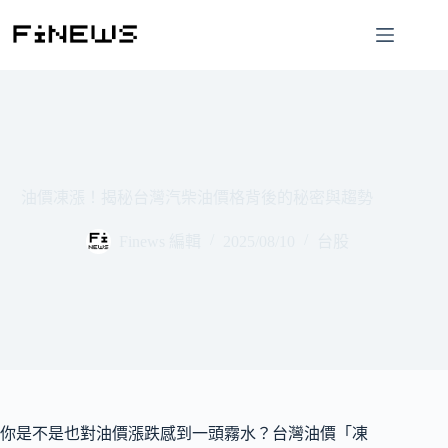
跳
至
主
要
內
容
油價凍漲！揭秘台灣汽柴油價格背後的秘密與趨勢
Finews 編輯
2025/08/10
台股
你是不是也對油價漲跌感到一頭霧水？台灣油價「凍