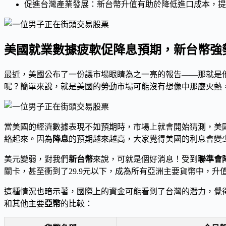
促進台灣產業發展：新台幣升值有助於降低進口成本，提
美國就業數據疲軟促降息預期，新台幣強
最近，美國公布了一份讓市場眼睛為之一亮的報告——那就是
呢？簡單來說，就是美國的勞動市場可能沒有想像中那麼火熱
當美國的經濟數據表現不如預期時，市場上就會開始猜測，美
絡起來。因為
降息
的預期越來越高，大家覺得美國的利息會變
美元變弱，對我們
新台幣
來說，可就是個好消息！受到
聯準會
關卡，甚至衝到了29.9元以下，成為所有亞洲主要貨幣中，
這種情況也暗示著，國際上的資金可能看到了台灣的潛力，覺
和其他主要
亞幣
的比較：