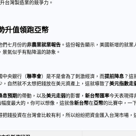
升台灣製造業的競爭力。
勢升值領跑亞幣
他們七月份的
非農業就業報告
。這份報告顯示，美國新增的就業
，景氣似乎有點降溫的跡象。
國中央銀行（
聯準會
）是不是會為了刺激經濟，而
提前降息
？這
少，自然就不太想把錢放在美元資產上，這就導致了
美元指數走
降息預期
的帶動，以及
美元走弱
的影響，
新台幣匯率
今天表現得非
升值幅度最大的。你可以想像，這就像
新台幣
在
亞幣
的比賽中，一
得把錢投資在台灣會比較有利，所以紛紛把資金匯入台灣市場，