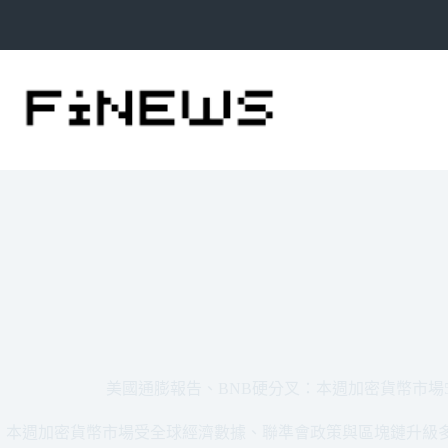
跳
至
主
要
內
容
美國通膨報告、BNB硬分叉：本週加密貨幣市場
本週加密貨幣市場受全球經濟數據、聯準會政策與區塊鏈升級多