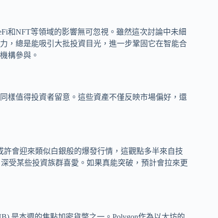
Fi和NFT等領域的影響無可忽視。雖然這次討論中未細
力，總是能吸引大批投資目光，進一步鞏固它在智能合
機構參與。
同樣值得投資者留意。這些資產不僅反映市場偏好，還
(XMR) 或許會迎來類似白銀般的爆發行情，這觀點多半來自技
制，深受某些投資族群喜愛。如果真能突破，預計會拉來更
 Coin (BNB) 是本週的焦點加密貨幣之一。Polygon作為以太坊的