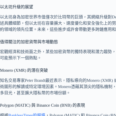
以太坊升級的展望
以太坊身為加密世界市值僅次於比特幣的巨頭，其網絡升級對De
述具體細節，但以太坊在容量擴大、速度優化和安全強化上的努
約領域的領先位置。未來，這些進步或許會帶動更多跨鏈應用和
值得關注的加密貨幣與市場動態
宏觀經濟和技術面之外，某些加密貨幣的獨特表現和潛力趨勢，
可能預示下一個熱點。
Monero (XMR) 的潛在突破
知名交易專家Peter Brandt最近表示，隱私導向的Monero 
術圖形的解讀或特定環境因素。Monero憑藉其頂尖的隱私機
多目光，甚至擴大隱私幣的市場份額。
Polygon (MATIC) 與 Binance Coin (BNB) 的表現
根據
BanklessTimes的報導
，Polygon (MATIC) 和 Binance