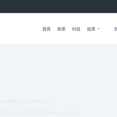
首頁
商業
科技
投資
5大關鍵動態，投資者必看？
重影響。美國通膨與就業報告、BNB智能