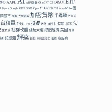
AI
ETF
AAPL
0940
DRAM
AI伺服器
ChatGPT
CZ
Tiktok
中國
d
figma
Google
GPU
ODM
OpenAI
TSLA
web3
加密貨幣
半導體
中國股市
債券
先進封裝
去中心
台積電
投資
法
台股
比特幣 BTC
川普
散熱
日股
規
社群軟體
總體經濟
美國
總統大選
生技股
能源
輝達
記憶體
航運
高股息
遊艇
零知識證明
電商