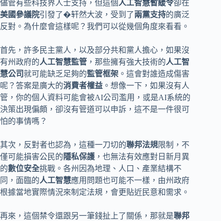
儘管有些科技界人士支持，但這個
人工智慧暫緩令
卻在
美國參議院
引發了�轩然大波，受到了
兩黨支持
的廣泛
反對。為什麼會這樣呢？我們可以從幾個角度來看看。
首先，許多民主黨人，以及部分共和黨人擔心，如果沒
有州政府的
人工智慧監管
，那些擁有強大技術的
人工智
慧公司
就可能缺乏足夠的
監管框架
。這會對誰造成傷害
呢？答案是廣大的
消費者權益
。想像一下，如果沒有人
管，你的個人資料可能會被AI公司濫用，或是AI系統的
決策出現偏頗，卻沒有管道可以申訴，這不是一件很可
怕的事情嗎？
其次，反對者也認為，這種一刀切的
聯邦法規
限制，不
僅可能損害公民的
隱私保護
，也無法有效應對日新月異
的
數位安全
挑戰。各州因為地理、人口、產業結構不
同，面臨的
人工智慧
應用問題也可能不一樣，由州政府
根據當地實際情況來制定法規，會更貼近民意和需求。
再來，這個禁令還跟另一筆錢扯上了關係，那就是
聯邦