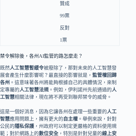
贊成
99票
反對
1票
禁令解除後，各州AI監管的路怎麼走？
既然
人工智慧暫緩令
被廢除了，那對未來的人工智慧發
展會產生什麼影響呢？最直接的影響就是，
監管權回歸
各州
。這意味著各州將能夠根據自己的具體情況，來制
定專屬的
人工智慧法規
。例如，伊利諾州先前通過的
人
工智慧
相關法律，現在將不再受到聯邦禁令的威脅。
這是一個好消息，因為它讓各州在處理一些重要的
人工
智慧
應用問題上，擁有更大的
自主權
。舉例來說，針對
公民的
隱私保護
，州政府可以制定更嚴格的資料使用規
範；對於網路上的
數位安全
，特別是針對兒童的
線上安