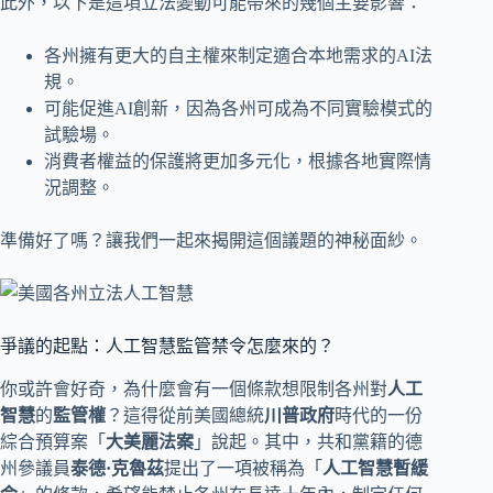
此外，以下是這項立法變動可能帶來的幾個主要影響：
各州擁有更大的自主權來制定適合本地需求的AI法
規。
可能促進AI創新，因為各州可成為不同實驗模式的
試驗場。
消費者權益的保護將更加多元化，根據各地實際情
況調整。
準備好了嗎？讓我們一起來揭開這個議題的神秘面紗。
爭議的起點：人工智慧監管禁令怎麼來的？
你或許會好奇，為什麼會有一個條款想限制各州對
人工
智慧
的
監管權
？這得從前美國總統
川普政府
時代的一份
綜合預算案「
大美麗法案
」說起。其中，共和黨籍的德
州參議員
泰德·克魯茲
提出了一項被稱為「
人工智慧暫緩