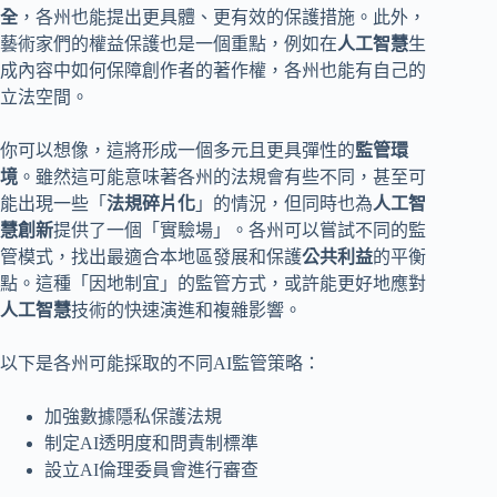
全
，各州也能提出更具體、更有效的保護措施。此外，
藝術家們的權益保護也是一個重點，例如在
人工智慧
生
成內容中如何保障創作者的著作權，各州也能有自己的
立法空間。
你可以想像，這將形成一個多元且更具彈性的
監管環
境
。雖然這可能意味著各州的法規會有些不同，甚至可
能出現一些「
法規碎片化
」的情況，但同時也為
人工智
慧創新
提供了一個「實驗場」。各州可以嘗試不同的監
管模式，找出最適合本地區發展和保護
公共利益
的平衡
點。這種「因地制宜」的監管方式，或許能更好地應對
人工智慧
技術的快速演進和複雜影響。
以下是各州可能採取的不同AI監管策略：
加強數據隱私保護法規
制定AI透明度和問責制標準
設立AI倫理委員會進行審查