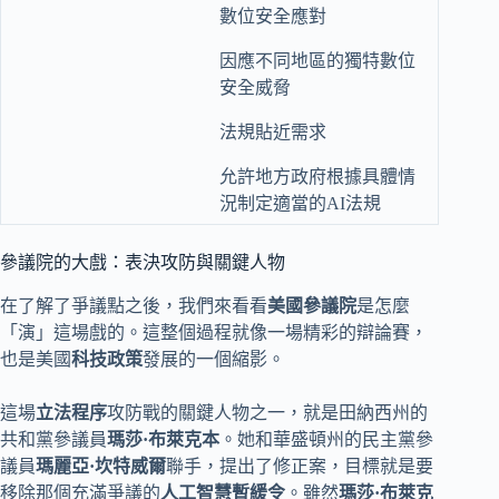
數位安全應對
因應不同地區的獨特數位
安全威脅
法規貼近需求
允許地方政府根據具體情
況制定適當的AI法規
參議院的大戲：表決攻防與關鍵人物
在了解了爭議點之後，我們來看看
美國參議院
是怎麼
「演」這場戲的。這整個過程就像一場精彩的辯論賽，
也是美國
科技政策
發展的一個縮影。
這場
立法程序
攻防戰的關鍵人物之一，就是田納西州的
共和黨參議員
瑪莎·布萊克本
。她和華盛頓州的民主黨參
議員
瑪麗亞·坎特威爾
聯手，提出了修正案，目標就是要
移除那個充滿爭議的
人工智慧暫緩令
。雖然
瑪莎·布萊克