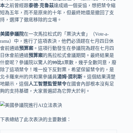
本
之前曾經跟
泰德·克魯茲
達成過一個妥協，想把禁令縮
短為五年，而不是原來的十年，但最終她還是撤回了支
持，選擇了徹底移除的立場。
美國參議院
在一次馬拉松式的「票決大會」（Vote-a-
rama）中，進行了這項表決，他們必須趕在七月四日休
會前通過
預算案
。這項行動發生在參議院為趕在七月四
日休會前通過
預算案
的馬拉松式會議期間。最終結果是
什麼呢？參議院以驚人的
99比1
票數，幾乎全數同意，廢
除了這項禁令！唯一投下反對票，希望保留禁令的，是
北卡羅來州的共和黨參議員
湯姆·提利斯
。這個結果清楚
地顯示，這個
人工智慧監管禁令
在國會內部根本沒有足
夠的支持基礎，大家普遍認為它弊大於利。
下表總結了此次表決的主要數據：