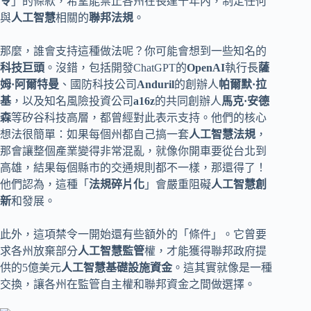
令
」的條款，希望能禁止各州在長達十年內，制定任何
與
人工智慧
相關的
聯邦法規
。
那麼，誰會支持這種做法呢？你可能會想到一些知名的
科技巨頭
。沒錯，包括開發ChatGPT的
OpenAI
執行長
薩
姆·阿爾特曼
、國防科技公司
Anduril
的創辦人
帕爾默·拉
基
，以及知名風險投資公司
a16z
的共同創辦人
馬克·安德
森
等矽谷科技高層，都曾經對此表示支持。他們的核心
想法很簡單：如果每個州都自己搞一套
人工智慧法規
，
那會讓整個產業變得非常混亂，就像你開車要從台北到
高雄，結果每個縣市的交通規則都不一樣，那還得了！
他們認為，這種「
法規碎片化
」會嚴重阻礙
人工智慧創
新
和發展。
此外，這項禁令一開始還有些額外的「條件」。它曾要
求各州放棄部分
人工智慧監管
權，才能獲得聯邦政府提
供的5億美元
人工智慧基礎設施資金
。這其實就像是一種
交換，讓各州在監管自主權和聯邦資金之間做選擇。