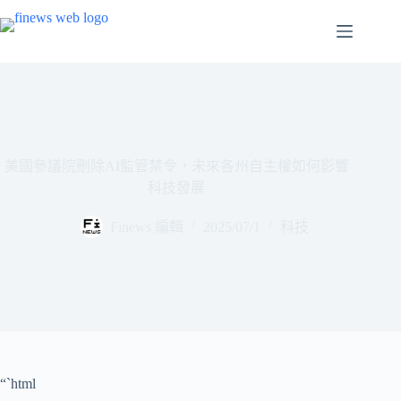
跳
至
主
要
內
容
美國參議院刪除AI監管禁令，未來各州自主權如何影響
科技發展
Finews 編輯
2025/07/1
科技
“`html