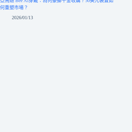
亞馬遜 Bee AI穿戴：為何豪擲千金收購？50美元裝置如
何重塑市場？
2026/01/13