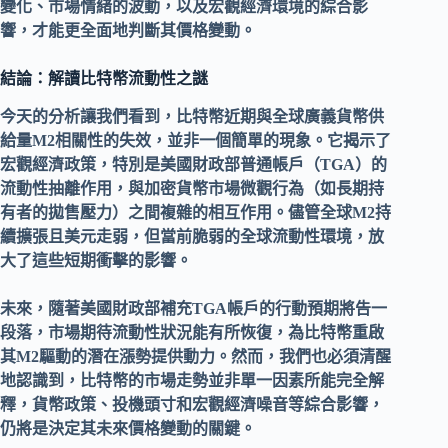
變化、市場情緒的波動，以及
宏觀經濟
環境的綜合影
響，才能更全面地判斷其
價格變動
。
結論：解讀比特幣流動性之謎
今天的分析讓我們看到，
比特幣
近期與全球
廣義貨幣供
給量M2
相關性的失效，並非一個簡單的現象。它揭示了
宏觀經濟
政策，特別是
美國財政部普通帳戶（TGA）
的
流動性抽離
作用，與
加密貨幣市場
微觀行為（如
長期持
有者
的
拋售壓力
）之間複雜的相互作用。儘管全球M2持
續擴張且美元走弱，但當前脆弱的全球
流動性環境
，放
大了這些短期衝擊的影響。
未來，隨著
美國財政部
補充TGA帳戶的行動預期將告一
段落，市場期待
流動性
狀況能有所恢復，為
比特幣
重啟
其M2驅動的潛在漲勢提供動力。然而，我們也必須清醒
地認識到，
比特幣
的
市場走勢
並非單一因素所能完全解
釋，
貨幣政策
、
投機頭寸
和
宏觀經濟噪音
等綜合影響，
仍將是決定其未來
價格變動
的關鍵。