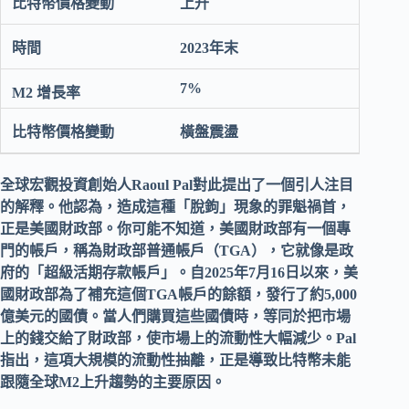
上升
2023年末
7%
橫盤震盪
全球宏觀投資創始人
Raoul Pal
對此提出了一個引人注目
的解釋。他認為，造成這種「脫鉤」現象的罪魁禍首，
正是
美國財政部
。你可能不知道，美國財政部有一個專
門的帳戶，稱為
財政部普通帳戶（TGA）
，它就像是政
府的「超級活期存款帳戶」。自2025年7月16日以來，美
國財政部為了補充這個TGA帳戶的餘額，發行了約5,000
億美元的
國債
。當人們購買這些國債時，等同於把市場
上的錢交給了財政部，使市場上的
流動性
大幅減少。Pal
指出，這項大規模的
流動性抽離
，正是導致
比特幣
未能
跟隨全球M2上升趨勢的主要原因。