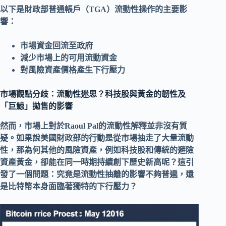
以下是
財政部普通帳戶（TGA）
流動性操作的主要影
響：
市場資金回流至政府
減少市場上的可用流動資金
對風險資產價格產生下行壓力
市場觀點分歧：流動性迷思？科技股與黃金的韌性及
「巨鯨」拋售的影響
然而，市場上對於
Raoul Pal
的
流動性
解釋並非沒有質
疑。如果說
美國財政部
的行動是從市場抽走了大量流動
性，那為何其他的
風險資產
，例如
科技股
和傳統的避險
資產
黃金
，卻能在同一時期持續創下歷史新高呢？這引
發了一個問題：究竟是
流動性抽離
的影響不夠普遍，還
是
比特幣
本身面臨著獨特的下行壓力？