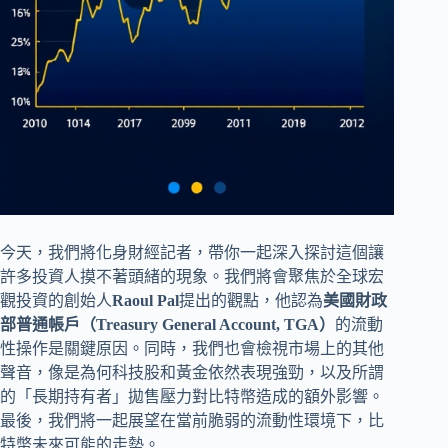
今天，我們將化身財經記者，帶你一起深入探討這個讓
許多投資人摸不著頭緒的現象。我們將會聚焦於全球宏
觀投資的創始人
Raoul Pal
提出的觀點，他認為
美國財政
部普通帳戶（Treasury General Account, TGA）
的流動
性操作是關鍵原因。同時，我們也會檢視市場上的其他
聲音，像是為何科技股和黃金依然表現強勁，以及所謂
的「長期持有者」拋售壓力對比特幣造成的額外影響。
最後，我們將一起展望在當前脆弱的流動性環境下，比
特幣未來可能的走勢。