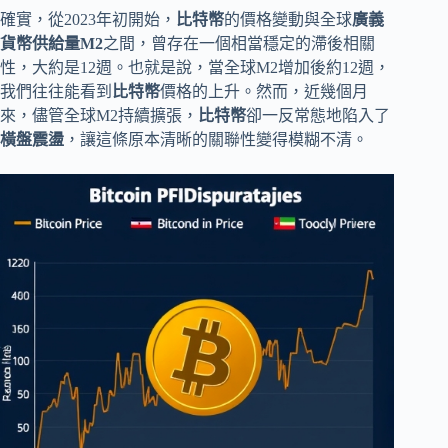
確實，從2023年初開始，
比特幣
的價格變動與全球
廣義
貨幣供給量M2
之間，曾存在一個相當穩定的滯後相關
性，大約是12週。也就是說，當全球M2增加後約12週，
我們往往能看到
比特幣
價格的上升。然而，近幾個月
來，儘管全球M2持續擴張，
比特幣
卻一反常態地陷入了
橫盤震盪
，讓這條原本清晰的關聯性變得模糊不清。