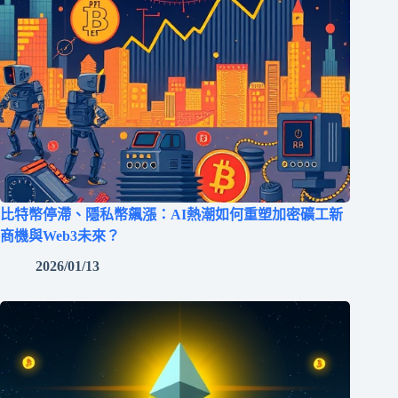
比特幣停滯、隱私幣飆漲：AI熱潮如何重塑加密礦工新
商機與Web3未來？
2026/01/13