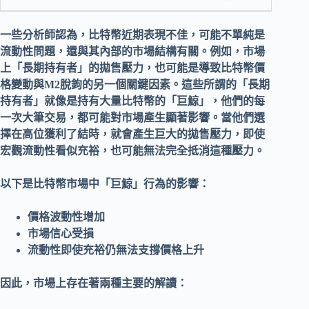
一些分析師認為，
比特幣
近期表現不佳，可能不單純是
流動性
問題，還與其內部的市場結構有關。例如，市場
上「長期持有者」的拋售壓力，也可能是導致
比特幣價
格變動
與M2脫鉤的另一個關鍵因素。這些所謂的「長期
持有者」就像是持有大量
比特幣
的「巨鯨」，他們的每
一次大筆交易，都可能對市場產生顯著影響。當他們選
擇在高位獲利了結時，就會產生巨大的
拋售壓力
，即使
宏觀
流動性
看似充裕，也可能無法完全抵消這種壓力。
以下是比特幣市場中「巨鯨」行為的影響：
價格波動性增加
市場信心受損
流動性即使充裕仍無法支撐價格上升
因此，市場上存在著兩種主要的解讀：