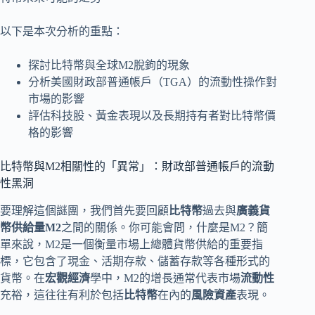
以下是本次分析的重點：
探討比特幣與全球M2脫鉤的現象
分析美國財政部普通帳戶（TGA）的流動性操作對
市場的影響
評估科技股、黃金表現以及長期持有者對比特幣價
格的影響
比特幣與M2相關性的「異常」：財政部普通帳戶的流動
性黑洞
要理解這個謎團，我們首先要回顧
比特幣
過去與
廣義貨
幣供給量M2
之間的關係。你可能會問，什麼是M2？簡
單來說，M2是一個衡量市場上總體貨幣供給的重要指
標，它包含了現金、活期存款、儲蓄存款等各種形式的
貨幣。在
宏觀經濟
學中，M2的增長通常代表市場
流動性
充裕，這往往有利於包括
比特幣
在內的
風險資產
表現。