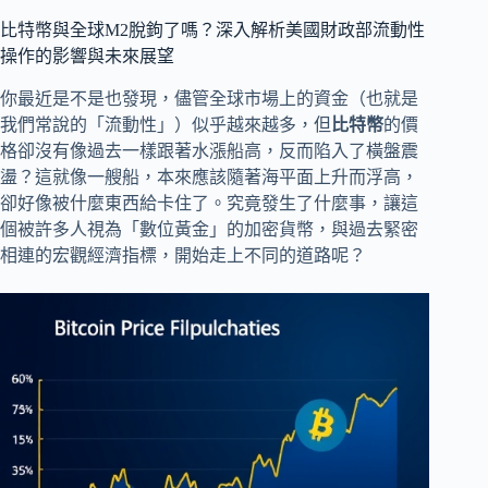
比特幣與全球M2脫鉤了嗎？深入解析美國財政部流動性
操作的影響與未來展望
你最近是不是也發現，儘管全球市場上的資金（也就是
我們常說的「流動性」）似乎越來越多，但
比特幣
的價
格卻沒有像過去一樣跟著水漲船高，反而陷入了橫盤震
盪？這就像一艘船，本來應該隨著海平面上升而浮高，
卻好像被什麼東西給卡住了。究竟發生了什麼事，讓這
個被許多人視為「數位黃金」的加密貨幣，與過去緊密
相連的宏觀經濟指標，開始走上不同的道路呢？