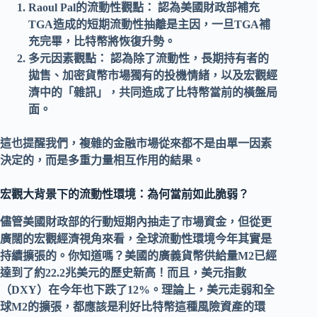
Raoul Pal的流動性觀點：
認為
美國財政部
補充
TGA
造成的短期
流動性抽離
是主因，一旦TGA補
充完畢，
比特幣
將恢復升勢。
多元因素觀點：
認為除了
流動性
，
長期持有者
的
拋售、
加密貨幣市場
獨有的投機情緒，以及
宏觀經
濟
中的「雜訊」，共同造成了
比特幣
當前的橫盤局
面。
這也提醒我們，複雜的金融市場從來都不是由單一因素
決定的，而是多重力量相互作用的結果。
宏觀大背景下的流動性環境：為何當前如此脆弱？
儘管
美國財政部
的行動短期內抽走了市場資金，但從更
廣闊的
宏觀經濟
視角來看，全球
流動性
環境今年其實是
持續擴張的。你知道嗎？美國的
廣義貨幣供給量M2
已經
達到了約22.2兆美元的歷史新高！而且，
美元指數
（DXY）
在今年也下跌了12%。理論上，美元走弱和全
球M2的擴張，都應該是利好
比特幣
這種
風險資產
的環