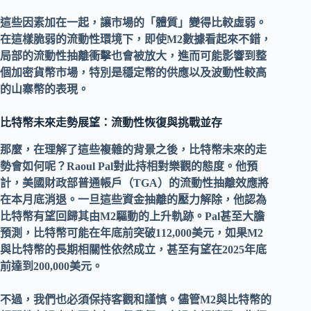
這些因素加在一起，讓市場的「體質」變得比較虛弱。
在這樣脆弱的
流動性環境
下，即使M2數據看起來不錯，
局部的
流動性抽離
衝擊也會被放大，進而可能影響到整
個
加密貨幣市場
，特別是
穩定幣
的供應以及波動性較高
的
山寨幣
的表現。
比特幣未來走勢展望：流動性恢復與挑戰並存
那麼，在理解了這些複雜的背景之後，
比特幣
未來的走
勢會如何呢？
Raoul Pal
對此持相對樂觀的態度。他預
計，
美國財政部普通帳戶（TGA）
的
流動性抽離
效應將
在本月底消退。一旦這些資金抽離的壓力解除，他認為
比特幣
有望回歸其由M2驅動的上升軌跡。Pal甚至大膽
預測，
比特幣
可能在年底前突破112,000美元，如果M2
與比特幣的長期相關性依然成立，甚至有望在2025年底
前達到200,000美元。
不過，我們也必須保持客觀和謹慎。儘管M2與
比特幣
的