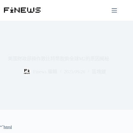
跳
至
主
要
內
容
美國財政部操作致比特幣脫鉤全球M2的原因揭秘
Finews 編輯
2025/09/26
區塊鏈
“`html