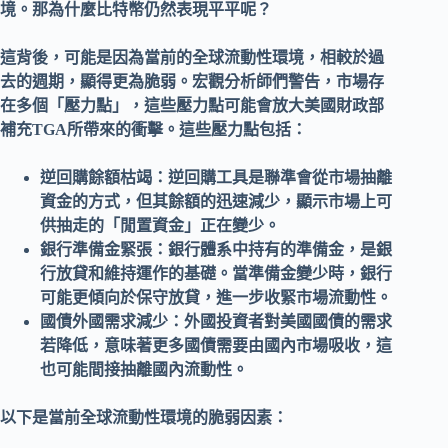
境。那為什麼比特幣仍然表現平平呢？
這背後，可能是因為當前的全球
流動性環境
，相較於過
去的週期，顯得更為脆弱。宏觀分析師們警告，市場存
在多個「壓力點」，這些壓力點可能會放大
美國財政部
補充
TGA
所帶來的衝擊。這些壓力點包括：
逆回購餘額枯竭：逆回購工具是聯準會從市場抽離
資金的方式，但其餘額的迅速減少，顯示市場上可
供抽走的「閒置資金」正在變少。
銀行準備金緊張：銀行體系中持有的準備金，是銀
行放貸和維持運作的基礎。當準備金變少時，銀行
可能更傾向於保守放貸，進一步收緊市場
流動性
。
國債外國需求減少：外國投資者對美國
國債
的需求
若降低，意味著更多國債需要由國內市場吸收，這
也可能間接抽離國內
流動性
。
以下是當前全球流動性環境的脆弱因素：