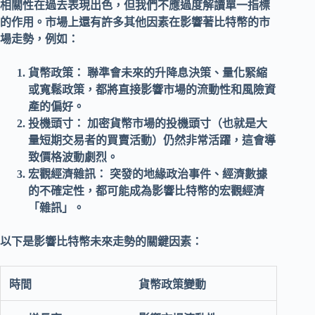
相關性在過去表現出色，但我們不應過度解讀單一指標
的作用。市場上還有許多其他因素在影響著
比特幣
的
市
場走勢
，例如：
貨幣政策：
聯準會未來的升降息決策、量化緊縮
或寬鬆政策，都將直接影響市場的
流動性
和
風險資
產
的偏好。
投機頭寸：
加密貨幣市場
的
投機頭寸
（也就是大
量短期交易者的買賣活動）仍然非常活躍，這會導
致價格波動劇烈。
宏觀經濟雜訊：
突發的地緣政治事件、經濟數據
的不確定性，都可能成為影響
比特幣
的
宏觀經濟
「雜訊」。
以下是影響比特幣未來走勢的關鍵因素：
貨幣政策變動