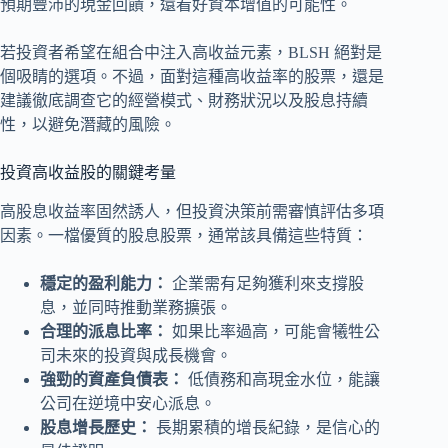
預期豐沛的現金回饋，還看好資本增值的可能性。
若投資者希望在組合中注入高收益元素，BLSH 絕對是
個吸睛的選項。不過，面對這種高收益率的股票，還是
建議徹底調查它的經營模式、財務狀況以及股息持續
性，以避免潛藏的風險。
投資高收益股的關鍵考量
高股息收益率固然誘人，但投資決策前需審慎評估多項
因素。一檔優質的股息股票，通常該具備這些特質：
穩定的盈利能力：
企業需有足夠獲利來支撐股
息，並同時推動業務擴張。
合理的派息比率：
如果比率過高，可能會犧牲公
司未來的投資與成長機會。
強勁的資產負債表：
低債務和高現金水位，能讓
公司在逆境中安心派息。
股息增長歷史：
長期累積的增長紀錄，是信心的