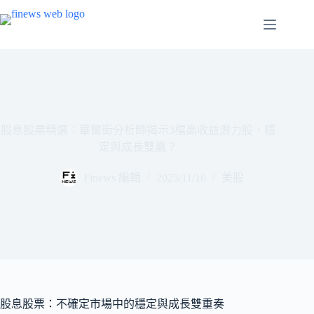
跳
至
主
要
內
容
股息股票精選：華爾街分析師揭示3檔高收益潛力股，穩
定與成長雙贏？
Finews 編輯
2025/11/16
美股
股息股票：不確定市場中的穩定與成長雙重奏