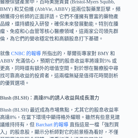
醫療保健產業中，百時美施貴寶 (Bristol-Myers Squibb,
BMY) 和艾伯維 (AbbVie, ABBV) 這兩位製藥業巨擘，頻
頻獲得分析師的正面評語。它們不僅擁有豐富的藥物產
品線，還持續投入研發，確保未來發展動能。特別在腫
瘤、免疫和心血管等核心醫療領域，這兩家公司領先群
倫，為它們的營收穩定性和高額股息打下基礎。
就像
CNBC 的報導
所指出的，華爾街專家對 BMY 和
ABBV 充滿信心，預期它們的股息收益率將達到5% 或
更高，同時還有額外的增值空間。對於想在醫療股中尋
找可靠高收益的投資者，這兩檔無疑是值得花時間剖析
的優質選項。
Blush (BLSH)：高達8%的誘人收益與成長潛力
Blush (BLSH) 最近成為市場焦點，尤其它的股息收益率
高達8%，在當下環境中顯得格外耀眼。雖然有些意見建
議維持持有，但
Barchart 的報導
直指這是一檔「強烈買
入」的股息股，顯示分析師對它的前景極為看好，不僅