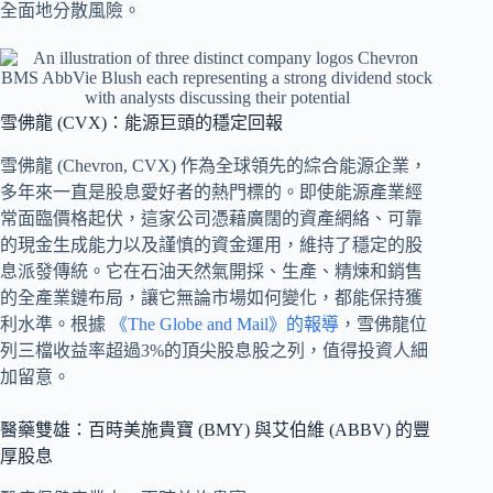
全面地分散風險。
雪佛龍 (CVX)：能源巨頭的穩定回報
雪佛龍 (Chevron, CVX) 作為全球領先的綜合能源企業，
多年來一直是股息愛好者的熱門標的。即使能源產業經
常面臨價格起伏，這家公司憑藉廣闊的資產網絡、可靠
的現金生成能力以及謹慎的資金運用，維持了穩定的股
息派發傳統。它在石油天然氣開採、生產、精煉和銷售
的全產業鏈布局，讓它無論市場如何變化，都能保持獲
利水準。根據
《The Globe and Mail》的報導
，雪佛龍位
列三檔收益率超過3%的頂尖股息股之列，值得投資人細
加留意。
醫藥雙雄：百時美施貴寶 (BMY) 與艾伯維 (ABBV) 的豐
厚股息