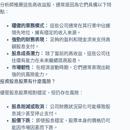
分析師推薦這些高收益股，通常是因為它們具備以下特
點：
穩健的業務模式：
這些公司通常在其行業中佔據
領先地位，擁有穩定的收入來源。
強勁的財務表現：
足夠的盈利和現金流來支持高
額股息支付。
股息成長潛力：
除了當前的高收益，這些公司往
往還有能力在未來繼續提高股息。
市場韌性：
在經濟波動時期，它們通常表現出較
強的抗風險能力。
投資股息股票有什麼風險？
儘管股息股票相對穩定，但仍存在風險：
股息削減或取消：
公司財務狀況惡化可能導致股
息減少甚至停止支付。
股價下跌：
即使股息穩定，股票本身的價格仍可
能因市場因素而下跌。