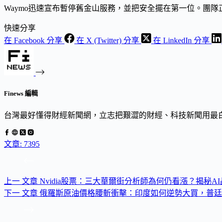
Waymo迅速宣布暫停舊金山服務，並把安全擺在第一位。團
快速分享
在 Facebook 分享
在 X (Twitter) 分享
在 LinkedIn 分享
Finews 編輯
台灣最好懂得財經新聞網，立志把艱澀的財經、科技新聞用最
文章: 7395
上一
文章
Nvidia股票：三大華爾街分析師為何仍看漲？揭秘A
下一
文章
俄羅斯原油價格腰斬衝擊：印度如何逆勢大買，普廷