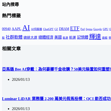
站內搜尋
熱門標籤
AI
ETF
AAPL
00940
DRAM
AI伺服器
ChatGPT
CZ
Fed
figma
Google
GPU
輝達
社群軟體
總體經濟
美國
記憶體
總統大選
航運
股
能源
遊艇
相關文章
亞馬遜 Bee AI穿戴：為何豪擲千金收購？50美元裝置如何重
2026/01/13
Luminar LiDAR 業務獲 2,200 萬美元假馬投標：QCI 能否
2026/01/13