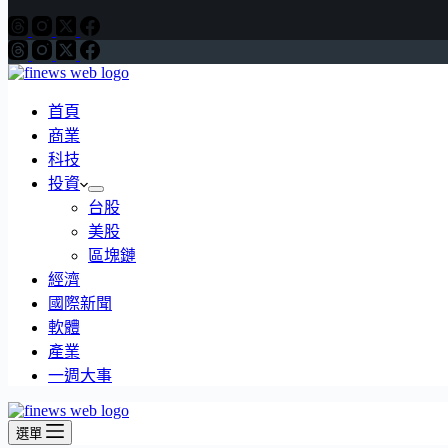
首頁
商業
科技
投資
台股
美股
區塊鏈
經濟
國際新聞
軟體
產業
一週大事
選單