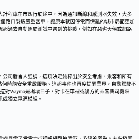
器人計程車在市區行駛途中，因為通訊斷線和感測器失效，大多
數個路口製造嚴重塞車，讓原本就因停電而慌亂的城市局面更加
回想起過去自動駕駛測試中遇到的挑戰，例如在惡劣天候或網路
營運。公司發言人強調，這項決定純粹出於安全考慮，乘客和所有
評估何時能安全重啟服務。這起事件也再度提醒業界，自動駕駛不
這對Waymo是場壞日子，對卡在車裡或後方的乘客與司機來
訊或獨立電源模組。
次危機暴露了當電力或通訊網路崩潰時，系統的弱點。未來發展