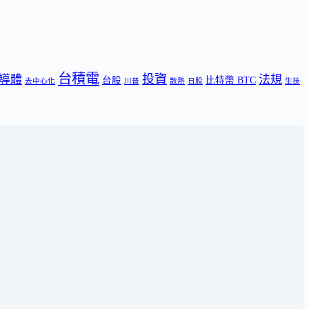
台積電
投資
導體
法規
台股
比特幣 BTC
去中心化
川普
散熱
日股
生技