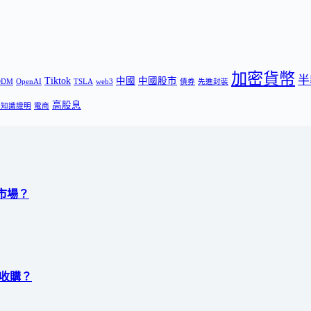
加密貨幣
半
Tiktok
中國
中國股市
ODM
OpenAI
TSLA
web3
債券
先進封裝
高股息
零知識證明
電商
塑市場？
成功收購？