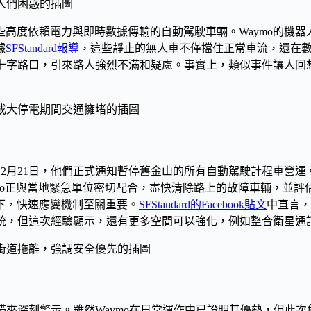
高度依賴電力與即時數據傳輸的自動駕駛車輛。Waymo的機
據
SFStandard報導
，這些靜止的無人車不僅擋住正常車流，還在
塞十字路口，引來路人強烈不滿和疑慮。事實上，類似事件讓人
5年12月21日，他們正式通知暫停舊金山的所有自動駕駛計程車
ymo正與當地緊急單位密切配合，盡快清除路上的故障車輛，並
下，快速應變機制至關重要。
SFStandard的Facebook貼文
中直言，
系統，但這次經驗顯示，還有更多空間可以強化，例如整合衛星通
業帶來深刻警示。雖然Waymo在日常運作中已證明其優勢，但此