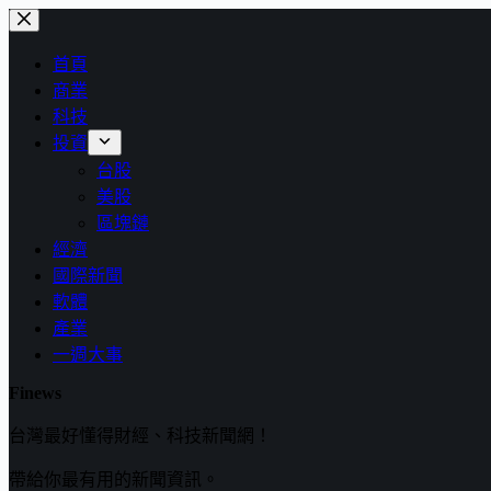
跳
至
首頁
主
商業
要
科技
內
投資
容
台股
美股
區塊鏈
經濟
國際新聞
軟體
產業
一週大事
Finews
台灣最好懂得財經、科技新聞網！
帶給你最有用的新聞資訊。