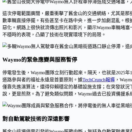
這次停電範圍廣闊，嚴重衝擊了舊金山的交通網絡，尤其是那些
數車輛直接停擺。有些甚至卡在路中央，進一步加劇混亂。根
惡化。網路上很快就流傳出照片和影片，顯示Waymo車輛堵
不穩時的表現，凸顯了技術在現實環境下的局限。
Waymo的緊急應變與服務暫停
停電發生後，Waymo團隊立刻行動起來。隔天，也就是202
道路參與者的福祉永遠是首要原則。據
TechCrunch報導
，Wa
僅靠先進演算法，還得仰賴穩定的基礎設施支撐；在突發狀況
說，更是煎熬。為了避免類似問題，Waymo過去已投資備援
對自動駕駛技術的深遠影響
舊金山這場停電引發的Waymo服務中斷，無疑為自動駕駛產