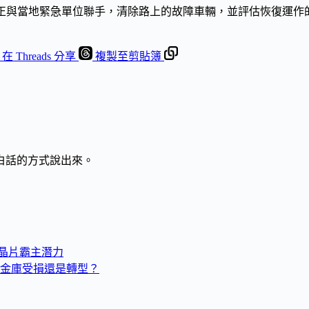
隊正與當地緊急單位聯手，清除路上的故障車輛，並評估恢復運作
在 Threads 分享
複製至剪貼簿
白話的方式說出來。
I晶片霸主潛力
金庫受損還是轉型？