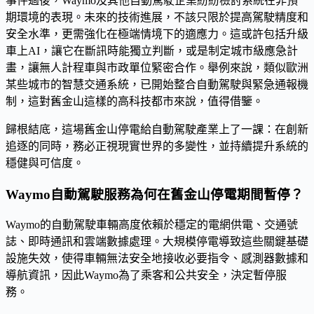
事件過後，Waymo及其他自動駕駛企業紛紛檢討系統在非預
期環境的表現。未來的技術進展，不該只限於提高駕駛精度和
安全水準，更需強化在極端情境下的適應力。這或許包括升級
車上AI，讓它在斷訊時能獨立判斷，或是制定城市級應急計
畫，讓無人計程車與市政單位緊密合作。舉例來說，類似歐洲
某些城市的智慧交通系統，已開始整合自動駕駛與緊急通報機
制，這對舊金山這樣的高科技都市來說，值得借鑒。
歸根結底，這場舊金山停電給自動駕駛產業上了一課：在創新
追逐的同時，務必正視現實世界的多變性，並持續提升系統的
穩健與可信度。
Waymo自動駕駛服務為何在舊金山停電期間暫停？
Waymo的自動駕駛車輛高度依賴於穩定的電網供電、交通號
誌、即時通訊和雲端數據處理。大規模停電導致這些關鍵基礎
設施失效，使得車輛無法安全地接收必要指令、感測器數據和
導航資訊，因此Waymo為了乘客和公共安全，決定暫停服
務。