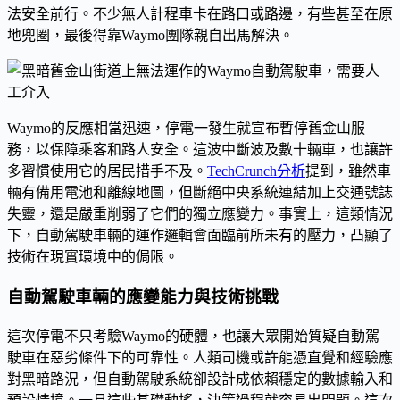
法安全前行。不少無人計程車卡在路口或路邊，有些甚至在原
地兜圈，最後得靠Waymo團隊親自出馬解決。
Waymo的反應相當迅速，停電一發生就宣布暫停舊金山服
務，以保障乘客和路人安全。這波中斷波及數十輛車，也讓許
多習慣使用它的居民措手不及。
TechCrunch分析
提到，雖然車
輛有備用電池和離線地圖，但斷絕中央系統連結加上交通號誌
失靈，還是嚴重削弱了它們的獨立應變力。事實上，這類情況
下，自動駕駛車輛的運作邏輯會面臨前所未有的壓力，凸顯了
技術在現實環境中的侷限。
自動駕駛車輛的應變能力與技術挑戰
這次停電不只考驗Waymo的硬體，也讓大眾開始質疑自動駕
駛車在惡劣條件下的可靠性。人類司機或許能憑直覺和經驗應
對黑暗路況，但自動駕駛系統卻設計成依賴穩定的數據輸入和