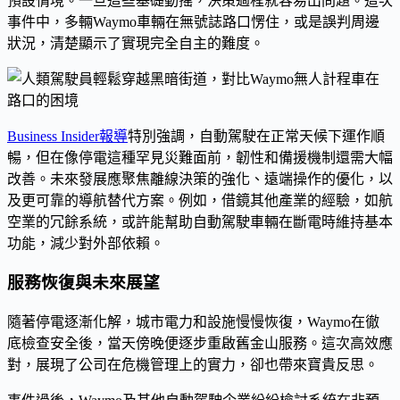
預設情境。一旦這些基礎動搖，決策過程就容易出問題。這次
事件中，多輛Waymo車輛在無號誌路口愣住，或是誤判周邊
狀況，清楚顯示了實現完全自主的難度。
Business Insider報導
特別強調，自動駕駛在正常天候下運作順
暢，但在像停電這種罕見災難面前，韌性和備援機制還需大幅
改善。未來發展應聚焦離線決策的強化、遠端操作的優化，以
及更可靠的導航替代方案。例如，借鏡其他產業的經驗，如航
空業的冗餘系統，或許能幫助自動駕駛車輛在斷電時維持基本
功能，減少對外部依賴。
服務恢復與未來展望
隨著停電逐漸化解，城市電力和設施慢慢恢復，Waymo在徹
底檢查安全後，當天傍晚便逐步重啟舊金山服務。這次高效應
對，展現了公司在危機管理上的實力，卻也帶來寶貴反思。