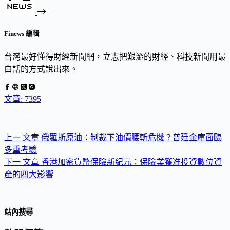
Finews 編輯
台灣最好懂得財經新聞網，立志把艱澀的財經、科技新聞用最
白話的方式說出來。
文章: 7395
上一
文章
俄羅斯原油：制裁下油價腰斬危機？普廷金庫面臨
多重考驗
下一
文章
香港加密貨幣保險新紀元：保險業獲准投資數位資
產的四大影響
站內搜尋