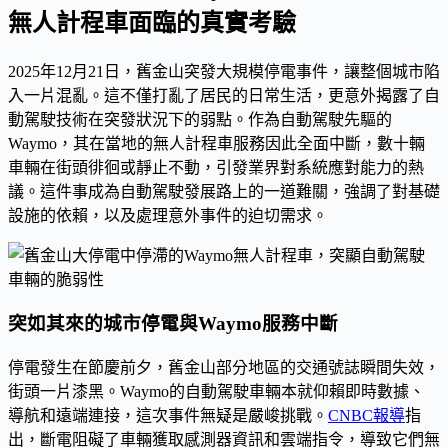
無人計程車面臨的真實考驗
2025年12月21日，舊金山突發大規模停電事件，讓整個城市陷
入一片混亂。這不僅打亂了居民的日常生活，更意外揭露了自
動駕駛技術在突發狀況下的弱點。作為自動駕駛先驅的
Waymo，其在當地的無人計程車服務因此全面中斷，數十輛
車輛在街頭徘徊或靜止不動，引發業界對系統應對能力的熱
議。這件事成為自動駕駛發展路上的一道難關，強調了對基礎
設施的依賴，以及處理意外事件的迫切需求。
突如其來的城市停電與Waymo服務中斷
停電發生在節慶前夕，舊金山部分地區的交通號誌瞬間失效，
街頭一片漆黑。Waymo的自動駕駛車輛本就仰賴即時數據、
導航和遠端連接，這次事件無疑是嚴峻挑戰。
CNBC報導
指
出，斷電阻礙了車輛獲取感測器資訊和雲端指令，導致它們無