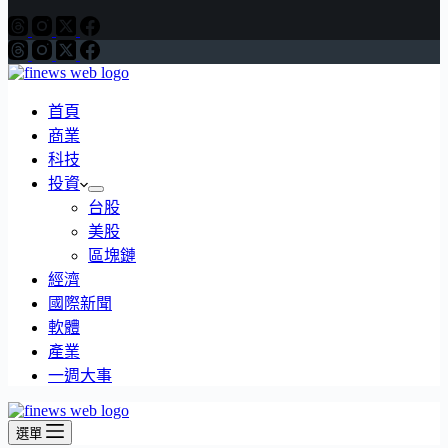
首頁
商業
科技
投資
台股
美股
區塊鏈
經濟
國際新聞
軟體
產業
一週大事
選單