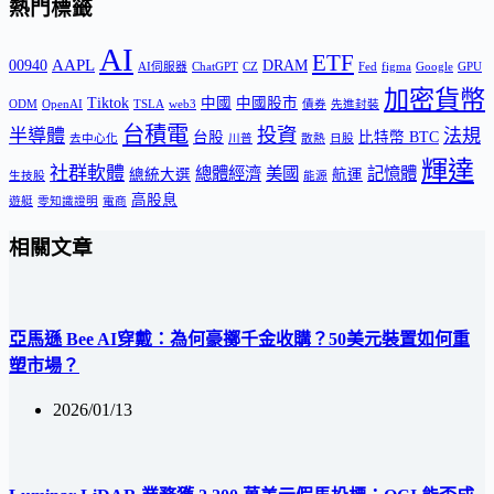
熱門標籤
AI
ETF
AAPL
00940
DRAM
AI伺服器
ChatGPT
CZ
Fed
figma
Google
GPU
加密貨幣
Tiktok
中國
中國股市
ODM
OpenAI
TSLA
web3
債券
先進封裝
台積電
投資
半導體
法規
台股
比特幣 BTC
去中心化
川普
散熱
日股
輝達
社群軟體
總體經濟
美國
記憶體
總統大選
航運
生技股
能源
高股息
遊艇
零知識證明
電商
相關文章
亞馬遜 Bee AI穿戴：為何豪擲千金收購？50美元裝置如何重
塑市場？
2026/01/13