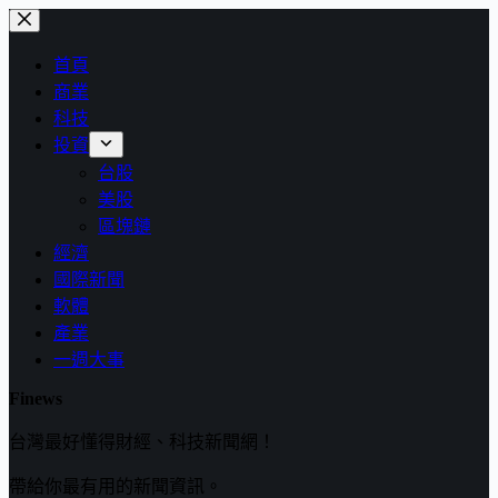
跳
至
首頁
主
商業
要
科技
內
投資
容
台股
美股
區塊鏈
經濟
國際新聞
軟體
產業
一週大事
Finews
台灣最好懂得財經、科技新聞網！
帶給你最有用的新聞資訊。