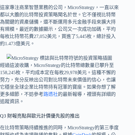
這家專注商業智慧業務的公司，MicroStrategy，一直以來
都以大膽的比特幣投資策略聞名於世。它不僅視比特幣
為關鍵的資產儲備，還不斷運用多元金融手段來擴大持
有規模。最近的數據顯示，公司又一次成功加碼，平均
每枚比特幣花費27,052美元，買進了5,445枚，總計投入
約1.473億美元。
經過這波收購，MicroStrategy的比特幣總數量已攀升至
158,245枚，平均成本定在每枚29,978美元。這種不懈的
努力，充分反映出公司對比特幣未來價值的信心，也讓
它穩坐全球企業比特幣持有冠軍的寶座。如果你想了解
更多細節，不妨參考
路透社
的最新報導，裡頭有詳細的
追蹤資訊。
Q3 財報亮點與歐元計價優先股的推出
在比特幣策略持續推進的同時，MicroStrategy的第三季度
財報也成為市場熱議的焦點。根據
CoinDesk
的報導，公