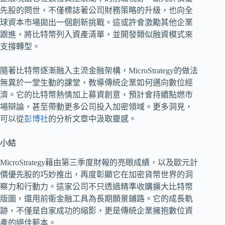
先股的問世，不僅標誌著公司財務策略的升級，也向全
球資本市場拋出一個創新挑戰。這或許會激勵其他企業
跟進，將比特幣列入資產清單，並開發類似融資模式來
支撐轉型。
隨著比特幣逐漸融入主流金融架構，MicroStrategy的做法
無異於一堂生動的課堂，教導傳統企業如何邁向數位經
濟。它的比特幣熱情加上募資創意，預計會持續點燃市
場辯論，甚至帶動更多公司投入加密領域。更多洞見，
可以從
彭博社
的分析文章中汲取靈感。
小結
MicroStrategy藉由第三季度財報的亮眼成績，以及歐元計
價優先股的巧妙推出，再度彰顯它在加密貨幣世界的洞
察力和行動力。這家公司不只透過精準收購擴大比特幣
版圖，還用前衛金融工具為長期願景鋪路。它的成長軌
跡，不僅是自家成功的縮影，更是傳統企業擁抱數位資
產的絕佳範本。