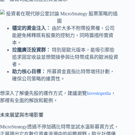
穩定的資金注入：
由於大多不附帶投票權，公司
能避免稀釋既有股東的控制力，同時籌措所需資
本。
拉攏廣泛投資群：
特別是歐元版本，能吸引那些
追求固定收益並想間接參與比特幣成長的歐洲投資
者。
助力核心目標：
所募資金直指比特幣增持計劃，
確保公司策略的連貫性。
想深入了解優先股的運作方式，建議瀏覽
Investopedia
，
那裡有全面的解說和範例。
未來展望與市場影響
MicroStrategy透過不停加碼比特幣並試水溫新募資方式，
正展現出它在數位資產浪潮中的前瞻視野。歐元計價優