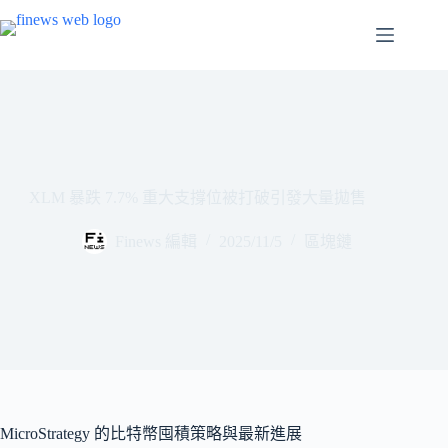
跳
至
主
要
內
容
XLM 暴跌 7.7% 重大支撐位被打破引發大量拋售
Finews 編輯
2025/11/5
區塊鏈
MicroStrategy 的比特幣囤積策略與最新進展